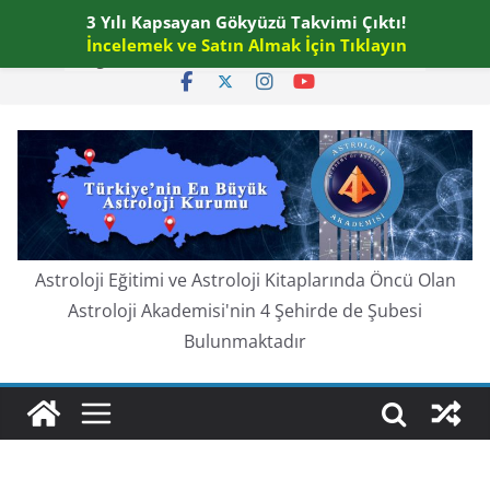
Skip
3 Yılı Kapsayan Gökyüzü Takvimi Çıktı!
Cuma, Ağustos 7, 2026
to
İncelemek ve Satın Almak İçin Tıklayın
En güncel:
content
Astroloji Eğitimi ve Astroloji Kitaplarında Öncü Olan
Astroloji Akademisi'nin 4 Şehirde de Şubesi
Bulunmaktadır