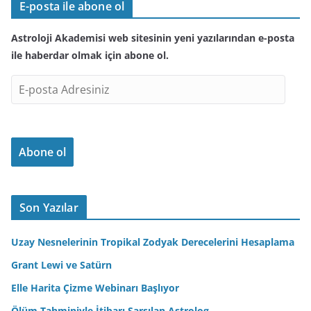
E-posta ile abone ol
Astroloji Akademisi web sitesinin yeni yazılarından e-posta
ile haberdar olmak için abone ol.
E
-
p
o
Abone ol
s
t
a
A
Son Yazılar
d
r
Uzay Nesnelerinin Tropikal Zodyak Derecelerini Hesaplama
e
Grant Lewi ve Satürn
s
Elle Harita Çizme Webinarı Başlıyor
i
n
Ölüm Tahminiyle İtibarı Sarsılan Astrolog