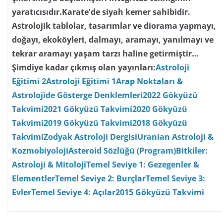
yaratıcısıdır.Karate'de siyah kemer sahibidir.
Astrolojik tablolar, tasarımlar ve diorama yapmayı,
doğayı, ekoköyleri, dalmayı, aramayı, yanılmayı ve
tekrar aramayı yaşam tarzı haline getirmiştir…
Şimdiye kadar çıkmış olan yayınları:
Astroloji
Eğitimi 2
Astroloji Eğitimi 1
Arap Noktaları &
Astrolojide Gösterge Denklemleri
2022 Gökyüzü
Takvimi
2021 Gökyüzü Takvimi
2020 Gökyüzü
Takvimi
2019 Gökyüzü Takvimi
2018 Gökyüzü
Takvimi
Zodyak Astroloji Dergisi
Uranian Astroloji &
Kozmobiyoloji
Asteroid Sözlüğü (Program)
Bitkiler:
Astroloji & Mitoloji
Temel Seviye 1: Gezegenler &
Elementler
Temel Seviye 2: Burçlar
Temel Seviye 3:
Evler
Temel Seviye 4: Açılar
2015 Gökyüzü Takvimi