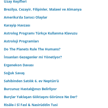
Uzay Keşifleri
Brezilya, Cezayir, Filipinler, Malawi ve Almanya
Amerika’da Sarsıcı Olaylar
Karayip Havzası
Astrolog Programı Türkçe Kullanma Klavuzu
Astroloji Programları
Do The Planets Rule The Humans?
İnsanları Gezegenler mi Yönetiyor?
Ergenekon Davası
Soğuk Savaş
Sahibinden Satılık 6. ev Neptün’ü
Burcunuz Hastalığınızı Belirliyor
Burçlar Yaklaşan Göktaşını Görünce Ne Der?
Risâle-i Sî Fasl & Nasirüddin Tusi