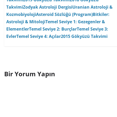
Takvimi
Zodyak Astroloji Dergisi
Uranian Astroloji &
Kozmobiyoloji
Asteroid Sözlüğü (Program)
Bitkiler:
Astroloji & Mitoloji
Temel Seviye 1: Gezegenler &
Elementler
Temel Seviye 2: Burçlar
Temel Seviye 3:
Evler
Temel Seviye 4: Açılar
2015 Gökyüzü Takvimi
Bir Yorum Yapın