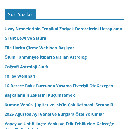
a
A
Son Yazılar
d
r
Uzay Nesnelerinin Tropikal Zodyak Derecelerini Hesaplama
e
Grant Lewi ve Satürn
s
Elle Harita Çizme Webinarı Başlıyor
i
n
Ölüm Tahminiyle İtibarı Sarsılan Astrolog
i
Coğrafi Astroloji Sınıfı
z
10. ev Webinarı
16 Derece Balık Burcunda Yaşama Elverişli ÖteGezegen
Başkalarının Zekasını Küçümsemek
Kumru: Venüs, Jüpiter ve İsis’in Çok Katmanlı Sembolü
2025 Ağustos Ayı Genel ve Burçlara Özel Yorumlar
Yapay ve Üst Bilinçte Yankı ve Etik Tehlikeler: Geleceğe