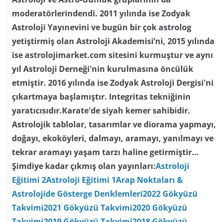
moderatörlerindendi. 2011 yılında ise Zodyak
Astroloji Yayınevini ve bugün bir çok astrolog
yetiştirmiş olan Astroloji Akademisi’ni, 2015 yılında
ise astrolojimarket.com sitesini kurmuştur ve aynı
yıl Astroloji Derneği'nin kurulmasına öncülük
etmiştir. 2016 yılında ise Zodyak Astroloji Dergisi'ni
çıkartmaya başlamıştır. Integritas tekniğinin
yaratıcısıdır.Karate'de siyah kemer sahibidir.
Astrolojik tablolar, tasarımlar ve diorama yapmayı,
doğayı, ekoköyleri, dalmayı, aramayı, yanılmayı ve
tekrar aramayı yaşam tarzı haline getirmiştir…
Şimdiye kadar çıkmış olan yayınları:
Astroloji
Eğitimi 2
Astroloji Eğitimi 1
Arap Noktaları &
Astrolojide Gösterge Denklemleri
2022 Gökyüzü
Takvimi
2021 Gökyüzü Takvimi
2020 Gökyüzü
Takvimi
2019 Gökyüzü Takvimi
2018 Gökyüzü