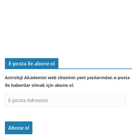
E-posta ile abone ol
Astroloji Akademisi web sitesinin yeni yazılarından e-posta
ile haberdar olmak için abone ol.
E
-
p
o
Abone ol
s
t