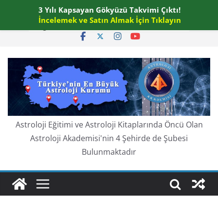
Skip
3 Yılı Kapsayan Gökyüzü Takvimi Çıktı!
Perşembe, Ağustos 6, 2026
to
İncelemek ve Satın Almak İçin Tıklayın
En güncel:
content
Astroloji Eğitimi ve Astroloji Kitaplarında Öncü Olan
Astroloji Akademisi'nin 4 Şehirde de Şubesi
Bulunmaktadır