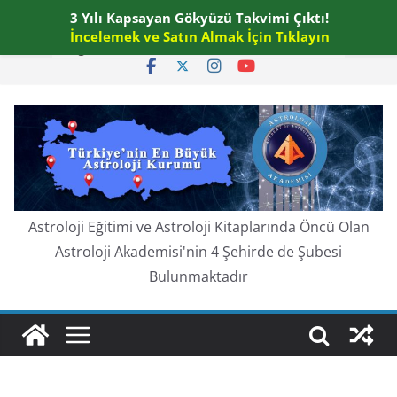
Skip
3 Yılı Kapsayan Gökyüzü Takvimi Çıktı!
Pazar, Ağustos 9, 2026
to
İncelemek ve Satın Almak İçin Tıklayın
En güncel:
content
Astroloji Eğitimi ve Astroloji Kitaplarında Öncü Olan
Astroloji Akademisi'nin 4 Şehirde de Şubesi
Bulunmaktadır