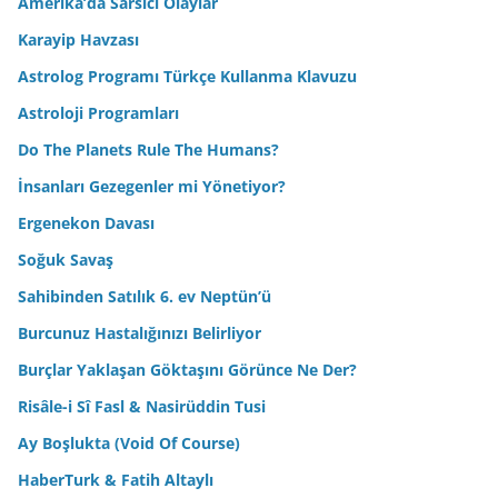
Amerika’da Sarsıcı Olaylar
Karayip Havzası
Astrolog Programı Türkçe Kullanma Klavuzu
Astroloji Programları
Do The Planets Rule The Humans?
İnsanları Gezegenler mi Yönetiyor?
Ergenekon Davası
Soğuk Savaş
Sahibinden Satılık 6. ev Neptün’ü
Burcunuz Hastalığınızı Belirliyor
Burçlar Yaklaşan Göktaşını Görünce Ne Der?
Risâle-i Sî Fasl & Nasirüddin Tusi
Ay Boşlukta (Void Of Course)
HaberTurk & Fatih Altaylı