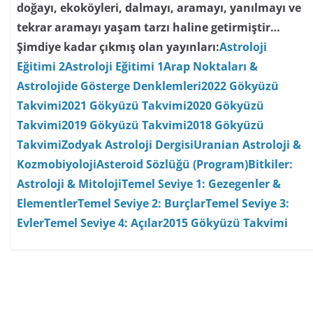
doğayı, ekoköyleri, dalmayı, aramayı, yanılmayı ve
tekrar aramayı yaşam tarzı haline getirmiştir…
Şimdiye kadar çıkmış olan yayınları:
Astroloji
Eğitimi 2
Astroloji Eğitimi 1
Arap Noktaları &
Astrolojide Gösterge Denklemleri
2022 Gökyüzü
Takvimi
2021 Gökyüzü Takvimi
2020 Gökyüzü
Takvimi
2019 Gökyüzü Takvimi
2018 Gökyüzü
Takvimi
Zodyak Astroloji Dergisi
Uranian Astroloji &
Kozmobiyoloji
Asteroid Sözlüğü (Program)
Bitkiler:
Astroloji & Mitoloji
Temel Seviye 1: Gezegenler &
Elementler
Temel Seviye 2: Burçlar
Temel Seviye 3:
Evler
Temel Seviye 4: Açılar
2015 Gökyüzü Takvimi