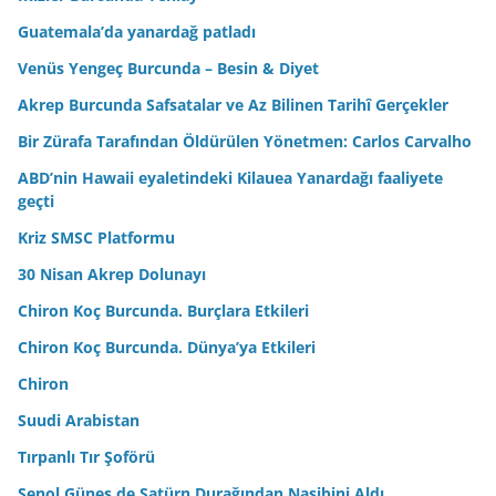
Guatemala’da yanardağ patladı
Venüs Yengeç Burcunda – Besin & Diyet
Akrep Burcunda Safsatalar ve Az Bilinen Tarihî Gerçekler
Bir Zürafa Tarafından Öldürülen Yönetmen: Carlos Carvalho
ABD’nin Hawaii eyaletindeki Kilauea Yanardağı faaliyete
geçti
Kriz SMSC Platformu
30 Nisan Akrep Dolunayı
Chiron Koç Burcunda. Burçlara Etkileri
Chiron Koç Burcunda. Dünya’ya Etkileri
Chiron
Suudi Arabistan
Tırpanlı Tır Şoförü
Şenol Güneş de Satürn Durağından Nasibini Aldı