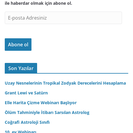
ile haberdar olmak için abone ol.
E
-
p
o
Abone ol
s
t
a
A
Son Yazılar
d
r
Uzay Nesnelerinin Tropikal Zodyak Derecelerini Hesaplama
e
Grant Lewi ve Satürn
s
Elle Harita Çizme Webinarı Başlıyor
i
n
Ölüm Tahminiyle İtibarı Sarsılan Astrolog
i
Coğrafi Astroloji Sınıfı
z
10. ev Webinarı