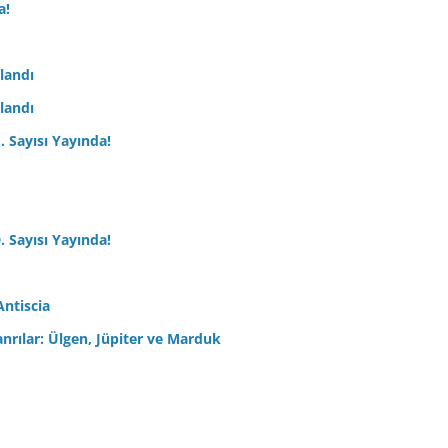
a!
nlandı
nlandı
. Sayısı Yayında!
. Sayısı Yayında!
Antiscia
anrılar: Ülgen, Jüpiter ve Marduk