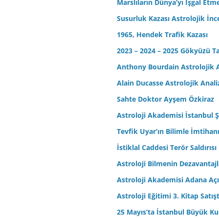
Marslıların Dünya’yı İşgal Etm
Susurluk Kazası Astrolojik İn
1965, Hendek Trafik Kazası
2023 – 2024 – 2025 Gökyüzü T
Anthony Bourdain Astrolojik A
Alain Ducasse Astrolojik Anali
Sahte Doktor Ayşem Özkiraz
Astroloji Akademisi İstanbul Ş
Tevfik Uyar’ın Bilimle İmtihan
İstiklal Caddesi Terör Saldırısı
Astroloji Bilmenin Dezavantajl
Astroloji Akademisi Adana Açı
Astroloji Eğitimi 3. Kitap Satış
25 Mayıs’ta İstanbul Büyük Kul