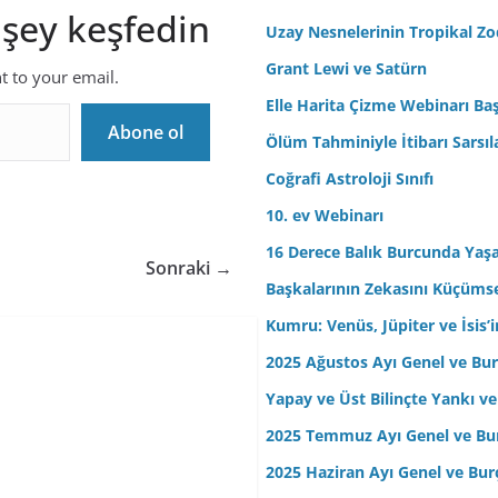
 şey keşfedin
r
Uzay Nesnelerinin Tropikal Z
e
Grant Lewi ve Satürn
nt to your email.
s
Elle Harita Çizme Webinarı Baş
i
Abone ol
n
Ölüm Tahminiyle İtibarı Sarsıl
i
Coğrafi Astroloji Sınıfı
z
10. ev Webinarı
16 Derece Balık Burcunda Yaş
Sonraki →
Başkalarının Zekasını Küçüm
Kumru: Venüs, Jüpiter ve İsis
2025 Ağustos Ayı Genel ve Bur
Yapay ve Üst Bilinçte Yankı ve
2025 Temmuz Ayı Genel ve Bur
2025 Haziran Ayı Genel ve Bur