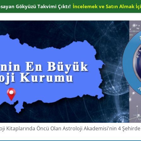
apsayan Gökyüzü Takvimi Çıktı!
İncelemek ve Satın Almak İçi
oloji Kitaplarında Öncü Olan Astroloji Akademisi'nin 4 Şehir