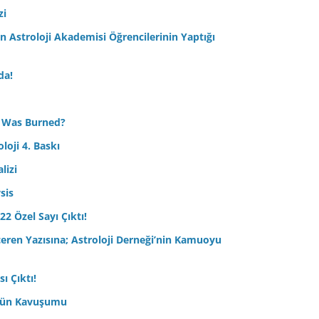
zi
Astroloji Akademisi Öğrencilerinin Yaptığı
da!
 Was Burned?
loji 4. Baskı
lizi
sis
22 Özel Sayı Çıktı!
çeren Yazısına; Astroloji Derneği’nin Kamuoyu
ı Çıktı!
ptün Kavuşumu