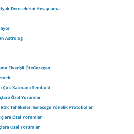
odyak Derecelerini Hesaplama
lıyor
an Astrolog
ama Elverişli ÖteGezegen
semek
’in Çok Katmanlı Sembolü
çlara Özel Yorumlar
 Etik Tehlikeler: Geleceğe Yönelik Protokoller
çlara Özel Yorumlar
çlara Özel Yorumlar