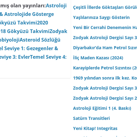
mış olan yayınları:
Astroloji
Çeşitli İllerde Göktaşları Görü
& Astrolojide Gösterge
Yaşlılarınıza Saygı Gösterin
ökyüzü Takvimi
2020
Yeni Bir Cerrahi Denemenin H
018 Gökyüzü Takvimi
Zodyak
Zodyak Astroloji Dergisi Sayı 31
biyoloji
Asteroid Sözlüğü
Diyarbakır’da Ham Petrol Sızın
l Seviye 1: Gezegenler &
viye 3: Evler
Temel Seviye 4:
İliç Maden Kazası (2024)
Karayiplerde Petrol Sızıntısı (
1969 yılından sonra ilk kez.
Zodyak Astroloji Dergisi Sayı 30
Zodyak Astroloji Dergisi Sayı 29
Astroloji Eğitimi 1 (4. Baskı)
Satürn Transitleri
Yeni Kitap! Integritas