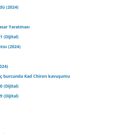
ldü (2024)
asar Yaratması
 (Dijital)
tısı (2024)
2024)
 Koç burcunda Kad Chiron kavuşumu
 (Dijital)
 (Dijital)