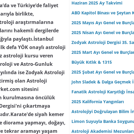
Haziran 2025 Ay Takvimi
da ve Türkiye’de faliyet
ABD Kapitol Binası ve Şeytan K
arıyla birlikte,
troloji araştırmalarına
2025 Mayıs Ayı Genel ve Burçl
ılarını hakemli dergilerde
2025 Nisan Ayı Genel ve Burçl
lığıyla paylaştı.İstanbul
Zodyak Astroloji Dergisi 35. Sa
lk defa YÖK onaylı astroloji
2025 Mart Ayı Genel ve Burçla
z astroloji kursu veren
Büyük Kıtlık & 1315
troloji ve Astro-Gunluk
2025 Şubat Ayı Genel ve Burçl
yılında ise Zodyak Astroloji
tirmiş olan Astroloji
John Sladek & Dalga Geçmek İç
rket.com sitesini
Fanatik Astroloji Karşıtlığı İn
nin kurulmasına öncülük
2025 Kalifornia Yangınları
 Dergisi'ni çıkartmaya
Astrolojiyi Doğrulayan Bilim İ
ısıdır.Karate'de siyah kemer
Limon Suyuyla Banka Soygun
 ve diorama yapmayı, doğayı,
ve tekrar aramayı yaşam
Astroloji Akademisi Mezunları