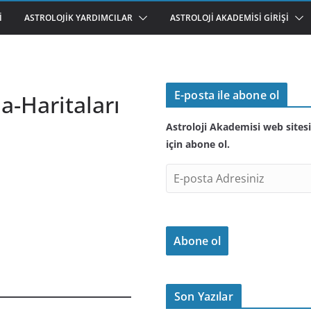
I
ASTROLOJIK YARDIMCILAR
ASTROLOJI AKADEMISI GIRIŞI
E-posta ile abone ol
a-Haritaları
Astroloji Akademisi web sitesi
için abone ol.
E
-
p
o
Abone ol
s
t
a
A
Son Yazılar
d