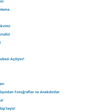
esi
celeme
akvimi
nalizi
z
ubesi Açılıyor!
ı
arı
lışından Fotoğraflar ve Anekdotlar
ta!
üp’teyiz!