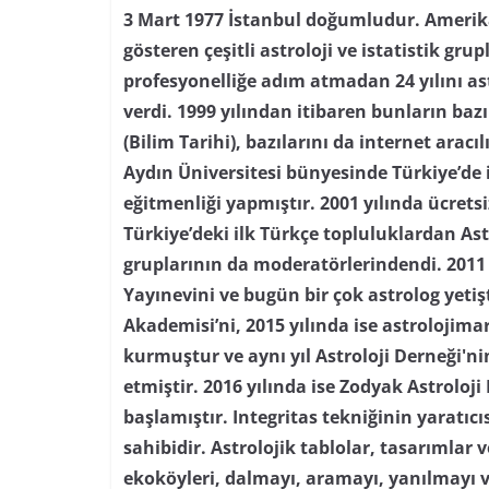
3 Mart 1977 İstanbul doğumludur. Amerika’
gösteren çeşitli astroloji ve istatistik grupl
profesyonelliğe adım atmadan 24 yılını as
verdi. 1999 yılından itibaren bunların baz
(Bilim Tarihi), bazılarını da internet aracı
Aydın Üniversitesi bünyesinde Türkiye’de i
eğitmenliği yapmıştır. 2001 yılında ücretsi
Türkiye’deki ilk Türkçe topluluklardan As
gruplarının da moderatörlerindendi. 2011 
Yayınevini ve bugün bir çok astrolog yetiş
Akademisi’ni, 2015 yılında ise astrolojima
kurmuştur ve aynı yıl Astroloji Derneği'
etmiştir. 2016 yılında ise Zodyak Astroloji
başlamıştır. Integritas tekniğinin yaratıc
sahibidir. Astrolojik tablolar, tasarımlar
ekoköyleri, dalmayı, aramayı, yanılmayı 