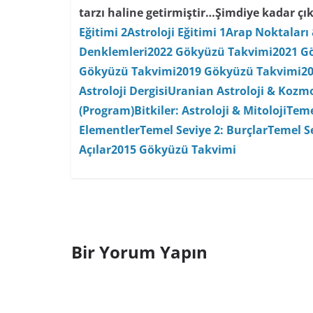
tarzı haline getirmiştir…
Şimdiye kadar çık
Eğitimi 2
Astroloji Eğitimi 1
Arap Noktaları 
Denklemleri
2022 Gökyüzü Takvimi
2021 G
Gökyüzü Takvimi
2019 Gökyüzü Takvimi
2
Astroloji Dergisi
Uranian Astroloji & Kozmo
(Program)
Bitkiler: Astroloji & Mitoloji
Teme
Elementler
Temel Seviye 2: Burçlar
Temel Se
Açılar
2015 Gökyüzü Takvimi
Bir Yorum Yapın