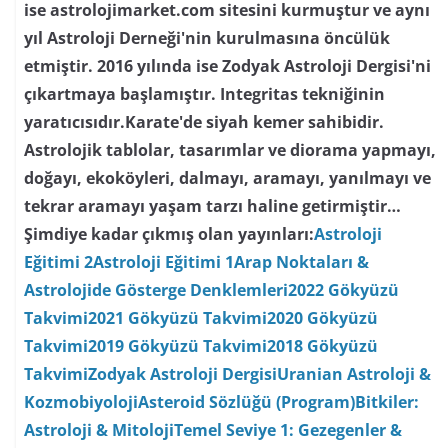
ise astrolojimarket.com sitesini kurmuştur ve aynı
yıl Astroloji Derneği'nin kurulmasına öncülük
etmiştir. 2016 yılında ise Zodyak Astroloji Dergisi'ni
çıkartmaya başlamıştır. Integritas tekniğinin
yaratıcısıdır.Karate'de siyah kemer sahibidir.
Astrolojik tablolar, tasarımlar ve diorama yapmayı,
doğayı, ekoköyleri, dalmayı, aramayı, yanılmayı ve
tekrar aramayı yaşam tarzı haline getirmiştir…
Şimdiye kadar çıkmış olan yayınları:
Astroloji
Eğitimi 2
Astroloji Eğitimi 1
Arap Noktaları &
Astrolojide Gösterge Denklemleri
2022 Gökyüzü
Takvimi
2021 Gökyüzü Takvimi
2020 Gökyüzü
Takvimi
2019 Gökyüzü Takvimi
2018 Gökyüzü
Takvimi
Zodyak Astroloji Dergisi
Uranian Astroloji &
Kozmobiyoloji
Asteroid Sözlüğü (Program)
Bitkiler:
Astroloji & Mitoloji
Temel Seviye 1: Gezegenler &