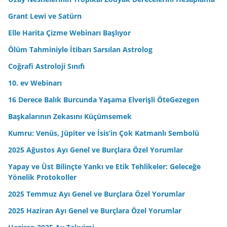
e
Grant Lewi ve Satürn
s
Elle Harita Çizme Webinarı Başlıyor
i
n
Ölüm Tahminiyle İtibarı Sarsılan Astrolog
i
Coğrafi Astroloji Sınıfı
z
10. ev Webinarı
16 Derece Balık Burcunda Yaşama Elverişli ÖteGezegen
Başkalarının Zekasını Küçümsemek
Kumru: Venüs, Jüpiter ve İsis’in Çok Katmanlı Sembolü
2025 Ağustos Ayı Genel ve Burçlara Özel Yorumlar
Yapay ve Üst Bilinçte Yankı ve Etik Tehlikeler: Geleceğe
Yönelik Protokoller
2025 Temmuz Ayı Genel ve Burçlara Özel Yorumlar
2025 Haziran Ayı Genel ve Burçlara Özel Yorumlar