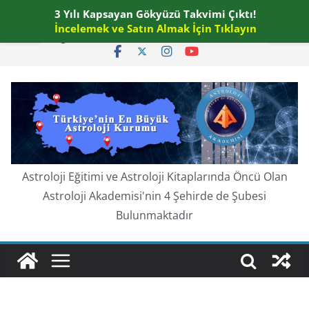
Skip
3 Yılı Kapsayan Gökyüzü Takvimi Çıktı!
Pazartesi, Ağustos 10, 2026
to
İncelemek ve Satın Almak İçin Tıklayın
En güncel:
content
Astroloji Eğitimi ve Astroloji Kitaplarında Öncü Olan
Astroloji Akademisi'nin 4 Şehirde de Şubesi
Bulunmaktadır