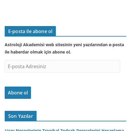
E-posta ile abone ol
Astroloji Akademisi web sitesinin yeni yazılarından e-posta
ile haberdar olmak için abone ol.
E
-
p
o
Abone ol
s
t
a
A
Son Yazılar
d
r
Uzay Nesnelerinin Tropikal Zodyak Derecelerini Hesaplama