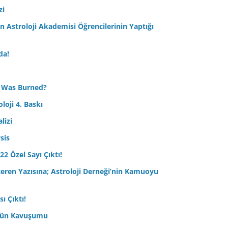
zi
Astroloji Akademisi Öğrencilerinin Yaptığı
da!
 Was Burned?
loji 4. Baskı
lizi
sis
22 Özel Sayı Çıktı!
çeren Yazısına; Astroloji Derneği’nin Kamuoyu
ı Çıktı!
ptün Kavuşumu