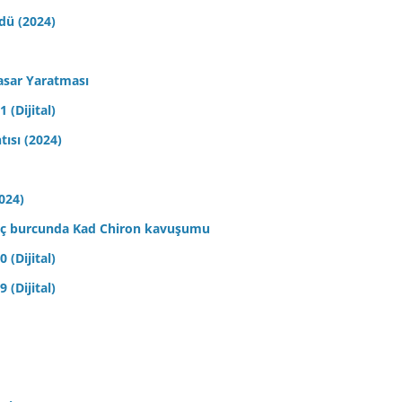
ldü (2024)
asar Yaratması
 (Dijital)
tısı (2024)
2024)
 Koç burcunda Kad Chiron kavuşumu
 (Dijital)
 (Dijital)