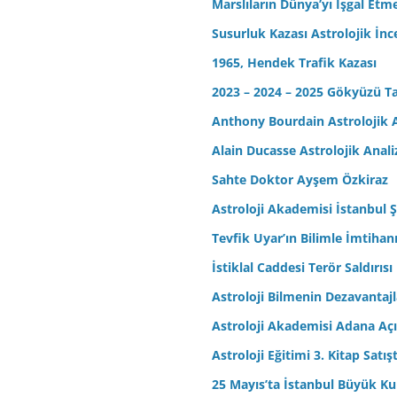
Marslıların Dünya’yı İşgal Etm
Susurluk Kazası Astrolojik İn
1965, Hendek Trafik Kazası
2023 – 2024 – 2025 Gökyüzü T
Anthony Bourdain Astrolojik A
Alain Ducasse Astrolojik Anali
Sahte Doktor Ayşem Özkiraz
Astroloji Akademisi İstanbul Ş
Tevfik Uyar’ın Bilimle İmtihan
İstiklal Caddesi Terör Saldırısı
Astroloji Bilmenin Dezavantajl
Astroloji Akademisi Adana Açı
Astroloji Eğitimi 3. Kitap Satış
25 Mayıs’ta İstanbul Büyük Kul