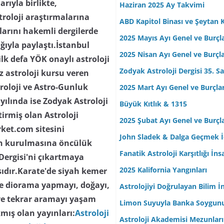
arıyla birlikte,
Haziran 2025 Ay Takvimi
troloji araştırmalarına
ABD Kapitol Binası ve Şeytan K
ılarını hakemli dergilerde
2025 Mayıs Ayı Genel ve Burçl
lığıyla paylaştı.İstanbul
2025 Nisan Ayı Genel ve Burçl
lk defa YÖK onaylı astroloji
Zodyak Astroloji Dergisi 35. Sa
z astroloji kursu veren
troloji ve Astro-Gunluk
2025 Mart Ayı Genel ve Burçla
yılında ise Zodyak Astroloji
Büyük Kıtlık & 1315
tirmiş olan Astroloji
2025 Şubat Ayı Genel ve Burçl
rket.com sitesini
John Sladek & Dalga Geçmek İç
nin kurulmasına öncülük
Fanatik Astroloji Karşıtlığı İn
 Dergisi'ni çıkartmaya
2025 Kalifornia Yangınları
ısıdır.Karate'de siyah kemer
 ve diorama yapmayı, doğayı,
Astrolojiyi Doğrulayan Bilim İ
ve tekrar aramayı yaşam
Limon Suyuyla Banka Soygun
mış olan yayınları:
Astroloji
Astroloji Akademisi Mezunları