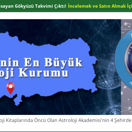
apsayan Gökyüzü Takvimi Çıktı!
İncelemek ve Satın Almak İçi
oloji Kitaplarında Öncü Olan Astroloji Akademisi'nin 4 Şehir