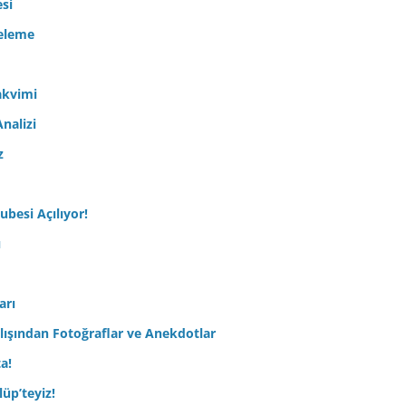
esi
celeme
akvimi
nalizi
z
ubesi Açılıyor!
ı
arı
lışından Fotoğraflar ve Anekdotlar
ta!
üp’teyiz!