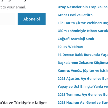
r
nt to your email.
Uzay Nesnelerinin Tropikal Z
e
Grant Lewi ve Satürn
s
Abone ol
Elle Harita Çizme Webinarı Baş
i
n
Ölüm Tahminiyle İtibarı Sarsıl
i
Coğrafi Astroloji Sınıfı
z
10. ev Webinarı
16 Derece Balık Burcunda Yaş
Başkalarının Zekasını Küçüm
Kumru: Venüs, Jüpiter ve İsis
2025 Ağustos Ayı Genel ve Bur
Yapay ve Üst Bilinçte Yankı ve
2025 Temmuz Ayı Genel ve Bur
2025 Haziran Ayı Genel ve Bur
da ve Türkiye’de faliyet