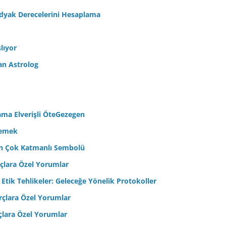
odyak Derecelerini Hesaplama
lıyor
an Astrolog
ama Elverişli ÖteGezegen
semek
’in Çok Katmanlı Sembolü
çlara Özel Yorumlar
 Etik Tehlikeler: Geleceğe Yönelik Protokoller
çlara Özel Yorumlar
çlara Özel Yorumlar