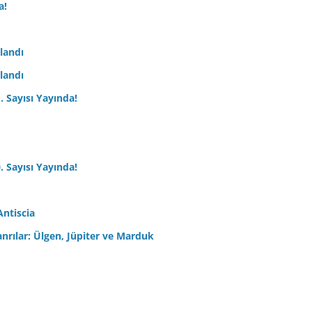
a!
nlandı
nlandı
. Sayısı Yayında!
. Sayısı Yayında!
Antiscia
anrılar: Ülgen, Jüpiter ve Marduk