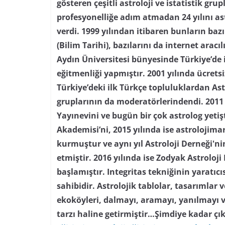
gösteren çeşitli astroloji ve istatistik grupl
profesyonelliğe adım atmadan 24 yılını as
verdi. 1999 yılından itibaren bunların baz
(Bilim Tarihi), bazılarını da internet aracı
Aydın Üniversitesi bünyesinde Türkiye’de i
eğitmenliği yapmıştır. 2001 yılında ücretsi
Türkiye’deki ilk Türkçe topluluklardan As
gruplarının da moderatörlerindendi. 2011 
Yayınevini ve bugün bir çok astrolog yetiş
Akademisi’ni, 2015 yılında ise astrolojima
kurmuştur ve aynı yıl Astroloji Derneği'
etmiştir. 2016 yılında ise Zodyak Astroloji
başlamıştır. Integritas tekniğinin yaratıc
sahibidir. Astrolojik tablolar, tasarımlar
ekoköyleri, dalmayı, aramayı, yanılmayı 
tarzı haline getirmiştir…
Şimdiye kadar çık