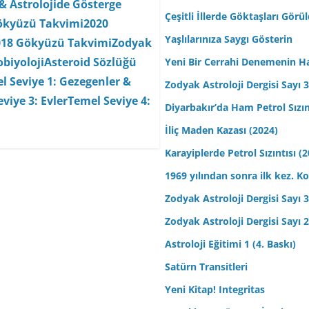
& Astrolojide Gösterge
Çeşitli İllerde Göktaşları Görü
ökyüzü Takvimi
2020
Yaşlılarınıza Saygı Gösterin
018 Gökyüzü Takvimi
Zodyak
biyoloji
Asteroid Sözlüğü
Yeni Bir Cerrahi Denemenin H
l Seviye 1: Gezegenler &
Zodyak Astroloji Dergisi Sayı 31
viye 3: Evler
Temel Seviye 4:
Diyarbakır’da Ham Petrol Sızın
İliç Maden Kazası (2024)
Karayiplerde Petrol Sızıntısı (
1969 yılından sonra ilk kez.
Zodyak Astroloji Dergisi Sayı 30
Zodyak Astroloji Dergisi Sayı 29
Astroloji Eğitimi 1 (4. Baskı)
Satürn Transitleri
Yeni Kitap! Integritas