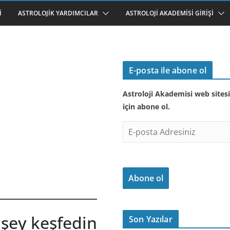
I
ASTROLOJIK YARDIMCILAR
ASTROLOJI AKADEMISI GIRIŞI
E-posta ile abone ol
Astroloji Akademisi web sitesi
için abone ol.
E
-
p
o
Abone ol
s
t
a
 şey keşfedin
A
Son Yazılar
d