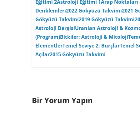
Eğitimi 2
Astroloji Eğitimi 1
Arap Noktaları 
Denklemleri
2022 Gökyüzü Takvimi
2021 G
Gökyüzü Takvimi
2019 Gökyüzü Takvimi
2
Astroloji Dergisi
Uranian Astroloji & Kozmo
(Program)
Bitkiler: Astroloji & Mitoloji
Teme
Elementler
Temel Seviye 2: Burçlar
Temel Se
Açılar
2015 Gökyüzü Takvimi
Bir Yorum Yapın