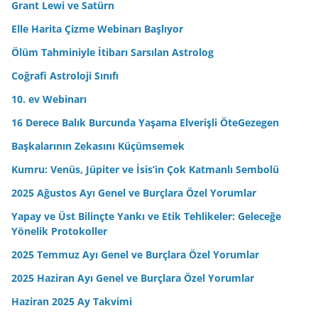
Grant Lewi ve Satürn
s
Elle Harita Çizme Webinarı Başlıyor
i
n
Ölüm Tahminiyle İtibarı Sarsılan Astrolog
i
Coğrafi Astroloji Sınıfı
z
10. ev Webinarı
16 Derece Balık Burcunda Yaşama Elverişli ÖteGezegen
Başkalarının Zekasını Küçümsemek
Kumru: Venüs, Jüpiter ve İsis’in Çok Katmanlı Sembolü
2025 Ağustos Ayı Genel ve Burçlara Özel Yorumlar
Yapay ve Üst Bilinçte Yankı ve Etik Tehlikeler: Geleceğe
Yönelik Protokoller
2025 Temmuz Ayı Genel ve Burçlara Özel Yorumlar
2025 Haziran Ayı Genel ve Burçlara Özel Yorumlar
Haziran 2025 Ay Takvimi