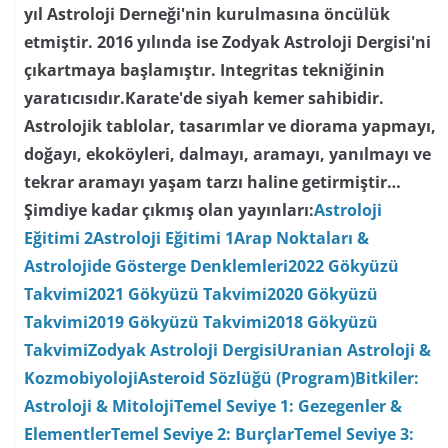
yıl Astroloji Derneği'nin kurulmasına öncülük
etmiştir. 2016 yılında ise Zodyak Astroloji Dergisi'ni
çıkartmaya başlamıştır. Integritas tekniğinin
yaratıcısıdır.Karate'de siyah kemer sahibidir.
Astrolojik tablolar, tasarımlar ve diorama yapmayı,
doğayı, ekoköyleri, dalmayı, aramayı, yanılmayı ve
tekrar aramayı yaşam tarzı haline getirmiştir…
Şimdiye kadar çıkmış olan yayınları:
Astroloji
Eğitimi 2
Astroloji Eğitimi 1
Arap Noktaları &
Astrolojide Gösterge Denklemleri
2022 Gökyüzü
Takvimi
2021 Gökyüzü Takvimi
2020 Gökyüzü
Takvimi
2019 Gökyüzü Takvimi
2018 Gökyüzü
Takvimi
Zodyak Astroloji Dergisi
Uranian Astroloji &
Kozmobiyoloji
Asteroid Sözlüğü (Program)
Bitkiler:
Astroloji & Mitoloji
Temel Seviye 1: Gezegenler &
Elementler
Temel Seviye 2: Burçlar
Temel Seviye 3: