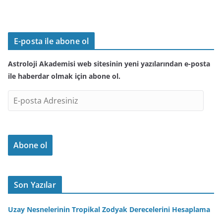
E-posta ile abone ol
Astroloji Akademisi web sitesinin yeni yazılarından e-posta
ile haberdar olmak için abone ol.
E
-
p
o
Abone ol
s
t
a
A
Son Yazılar
d
r
Uzay Nesnelerinin Tropikal Zodyak Derecelerini Hesaplama
e