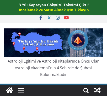
Skip
3 Yılı Kapsayan Gökyüzü Takvimi Çıktı!
Pazar, Ağustos 9, 2026
to
İncelemek ve Satın Almak İçin Tıklayın
En güncel:
content
Astroloji Eğitimi ve Astroloji Kitaplarında Öncü Olan
Astroloji Akademisi'nin 4 Şehirde de Şubesi
Bulunmaktadır