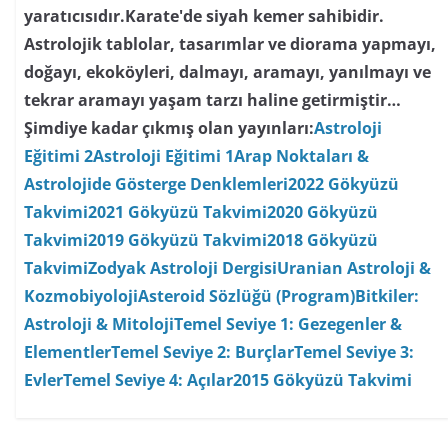
yaratıcısıdır.Karate'de siyah kemer sahibidir.
Astrolojik tablolar, tasarımlar ve diorama yapmayı,
doğayı, ekoköyleri, dalmayı, aramayı, yanılmayı ve
tekrar aramayı yaşam tarzı haline getirmiştir…
Şimdiye kadar çıkmış olan yayınları:
Astroloji
Eğitimi 2
Astroloji Eğitimi 1
Arap Noktaları &
Astrolojide Gösterge Denklemleri
2022 Gökyüzü
Takvimi
2021 Gökyüzü Takvimi
2020 Gökyüzü
Takvimi
2019 Gökyüzü Takvimi
2018 Gökyüzü
Takvimi
Zodyak Astroloji Dergisi
Uranian Astroloji &
Kozmobiyoloji
Asteroid Sözlüğü (Program)
Bitkiler:
Astroloji & Mitoloji
Temel Seviye 1: Gezegenler &
Elementler
Temel Seviye 2: Burçlar
Temel Seviye 3:
Evler
Temel Seviye 4: Açılar
2015 Gökyüzü Takvimi