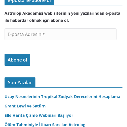
E-posta ile abone ol
Astroloji Akademisi web sitesinin yeni yazılarından e-posta
ile haberdar olmak için abone ol.
E
-
p
o
Abone ol
s
t
a
A
Son Yazılar
d
r
Uzay Nesnelerinin Tropikal Zodyak Derecelerini Hesaplama
e
Grant Lewi ve Satürn
s
Elle Harita Çizme Webinarı Başlıyor
i
n
Ölüm Tahminiyle İtibarı Sarsılan Astrolog