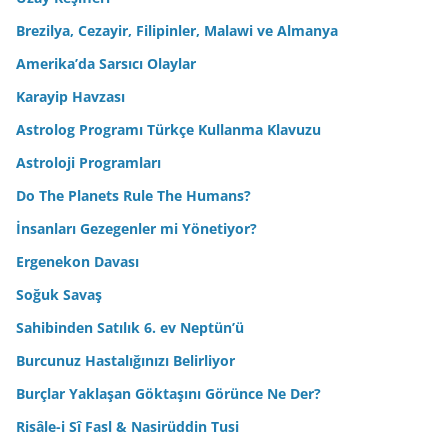
Brezilya, Cezayir, Filipinler, Malawi ve Almanya
Amerika’da Sarsıcı Olaylar
Karayip Havzası
Astrolog Programı Türkçe Kullanma Klavuzu
Astroloji Programları
Do The Planets Rule The Humans?
İnsanları Gezegenler mi Yönetiyor?
Ergenekon Davası
Soğuk Savaş
Sahibinden Satılık 6. ev Neptün’ü
Burcunuz Hastalığınızı Belirliyor
Burçlar Yaklaşan Göktaşını Görünce Ne Der?
Risâle-i Sî Fasl & Nasirüddin Tusi