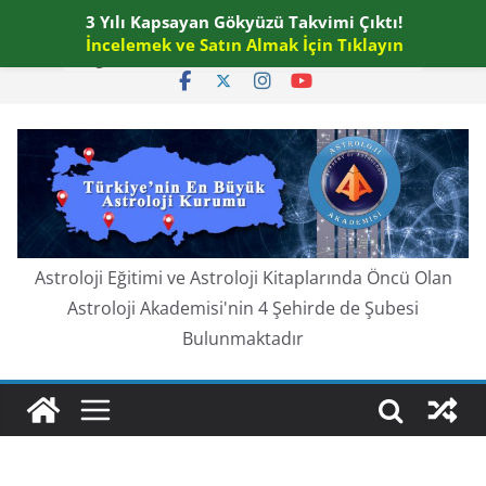
Skip
3 Yılı Kapsayan Gökyüzü Takvimi Çıktı!
Perşembe, Ağustos 6, 2026
to
İncelemek ve Satın Almak İçin Tıklayın
En güncel:
content
Astroloji Eğitimi ve Astroloji Kitaplarında Öncü Olan
Astroloji Akademisi'nin 4 Şehirde de Şubesi
Bulunmaktadır