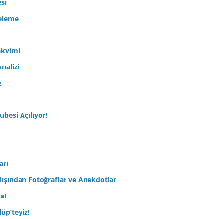
esi
celeme
akvimi
nalizi
z
ubesi Açılıyor!
ı
arı
lışından Fotoğraflar ve Anekdotlar
ta!
üp’teyiz!