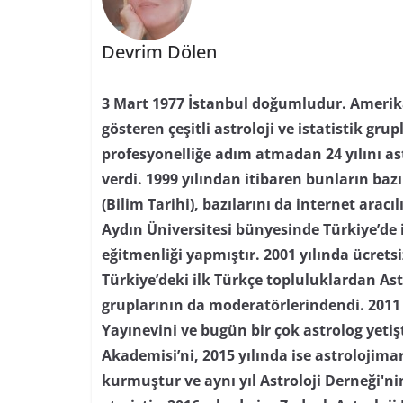
Devrim Dölen
3 Mart 1977 İstanbul doğumludur. Amerika’
gösteren çeşitli astroloji ve istatistik grupl
profesyonelliğe adım atmadan 24 yılını as
verdi. 1999 yılından itibaren bunların baz
(Bilim Tarihi), bazılarını da internet aracı
Aydın Üniversitesi bünyesinde Türkiye’de i
eğitmenliği yapmıştır. 2001 yılında ücretsi
Türkiye’deki ilk Türkçe topluluklardan As
gruplarının da moderatörlerindendi. 2011 
Yayınevini ve bugün bir çok astrolog yetiş
Akademisi’ni, 2015 yılında ise astrolojima
kurmuştur ve aynı yıl Astroloji Derneği'