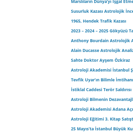
Marslıların Dünya’yı İşgal Etm
Susurluk Kazası Astrolojik İn
1965, Hendek Trafik Kazası
2023 – 2024 – 2025 Gökyüzü T
Anthony Bourdain Astrolojik A
Alain Ducasse Astrolojik Anali
Sahte Doktor Ayşem Özkiraz
Astroloji Akademisi İstanbul Ş
Tevfik Uyar’ın Bilimle İmtihan
İstiklal Caddesi Terör Saldırısı
Astroloji Bilmenin Dezavantajl
Astroloji Akademisi Adana Açı
Astroloji Eğitimi 3. Kitap Satış
25 Mayıs’ta İstanbul Büyük Kul