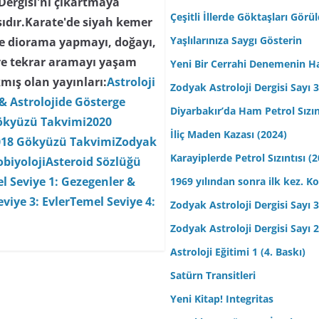
 Dergisi'ni çıkartmaya
Çeşitli İllerde Göktaşları Görü
ısıdır.Karate'de siyah kemer
Yaşlılarınıza Saygı Gösterin
 ve diorama yapmayı, doğayı,
ve tekrar aramayı yaşam
Yeni Bir Cerrahi Denemenin H
mış olan yayınları:
Astroloji
Zodyak Astroloji Dergisi Sayı 31
& Astrolojide Gösterge
Diyarbakır’da Ham Petrol Sızın
ökyüzü Takvimi
2020
İliç Maden Kazası (2024)
018 Gökyüzü Takvimi
Zodyak
Karayiplerde Petrol Sızıntısı (
biyoloji
Asteroid Sözlüğü
l Seviye 1: Gezegenler &
1969 yılından sonra ilk kez.
viye 3: Evler
Temel Seviye 4:
Zodyak Astroloji Dergisi Sayı 30
Zodyak Astroloji Dergisi Sayı 29
Astroloji Eğitimi 1 (4. Baskı)
Satürn Transitleri
Yeni Kitap! Integritas