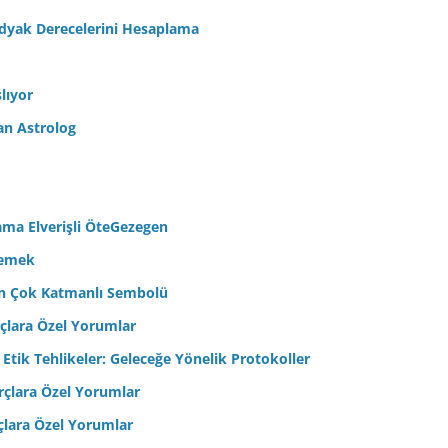
odyak Derecelerini Hesaplama
lıyor
an Astrolog
ama Elverişli ÖteGezegen
semek
’in Çok Katmanlı Sembolü
çlara Özel Yorumlar
 Etik Tehlikeler: Geleceğe Yönelik Protokoller
çlara Özel Yorumlar
çlara Özel Yorumlar