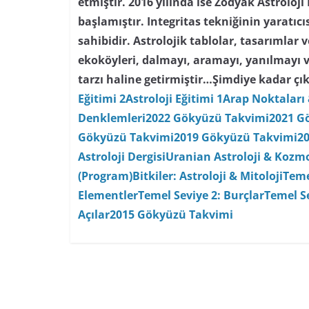
etmiştir. 2016 yılında ise Zodyak Astroloji
başlamıştır. Integritas tekniğinin yaratıc
sahibidir. Astrolojik tablolar, tasarımlar
ekoköyleri, dalmayı, aramayı, yanılmayı 
tarzı haline getirmiştir…
Şimdiye kadar çık
Eğitimi 2
Astroloji Eğitimi 1
Arap Noktaları 
Denklemleri
2022 Gökyüzü Takvimi
2021 G
Gökyüzü Takvimi
2019 Gökyüzü Takvimi
2
Astroloji Dergisi
Uranian Astroloji & Kozmo
(Program)
Bitkiler: Astroloji & Mitoloji
Teme
Elementler
Temel Seviye 2: Burçlar
Temel Se
Açılar
2015 Gökyüzü Takvimi