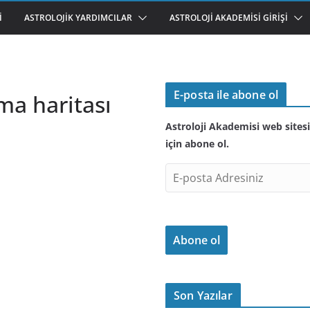
I
ASTROLOJIK YARDIMCILAR
ASTROLOJI AKADEMISI GIRIŞI
E-posta ile abone ol
ma haritası
Astroloji Akademisi web sitesi
için abone ol.
E
-
p
o
Abone ol
s
t
a
A
Son Yazılar
d