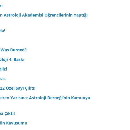
zi
Astroloji Akademisi Öğrencilerinin Yaptığı
da!
 Was Burned?
loji 4. Baskı
lizi
sis
22 Özel Sayı Çıktı!
çeren Yazısına; Astroloji Derneği’nin Kamuoyu
ı Çıktı!
ptün Kavuşumu