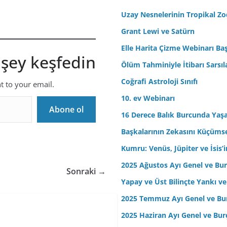
r
Uzay Nesnelerinin Tropikal Z
e
Grant Lewi ve Satürn
s
Elle Harita Çizme Webinarı Baş
i
 şey keşfedin
n
Ölüm Tahminiyle İtibarı Sarsıl
i
Coğrafi Astroloji Sınıfı
nt to your email.
z
10. ev Webinarı
Abone ol
16 Derece Balık Burcunda Yaş
Başkalarının Zekasını Küçüm
Kumru: Venüs, Jüpiter ve İsis
2025 Ağustos Ayı Genel ve Bur
Sonraki →
Yapay ve Üst Bilinçte Yankı ve
2025 Temmuz Ayı Genel ve Bur
2025 Haziran Ayı Genel ve Bur