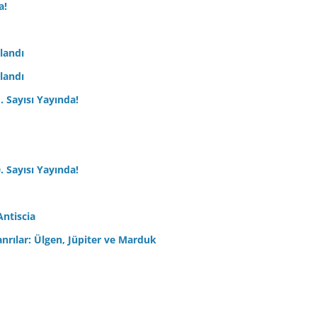
a!
nlandı
nlandı
. Sayısı Yayında!
. Sayısı Yayında!
Antiscia
anrılar: Ülgen, Jüpiter ve Marduk