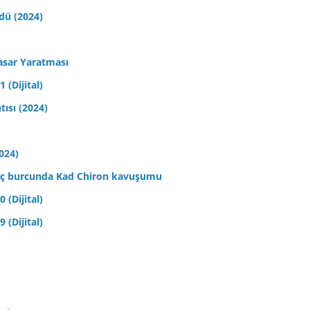
ldü (2024)
asar Yaratması
 (Dijital)
tısı (2024)
2024)
 Koç burcunda Kad Chiron kavuşumu
 (Dijital)
 (Dijital)