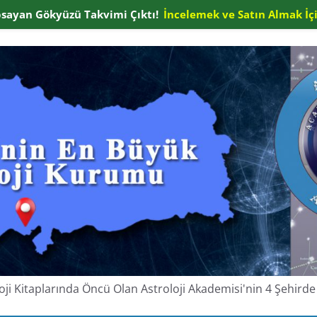
apsayan Gökyüzü Takvimi Çıktı!
İncelemek ve Satın Almak İçi
oloji Kitaplarında Öncü Olan Astroloji Akademisi'nin 4 Şehir