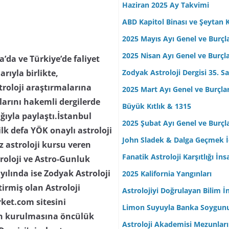
Haziran 2025 Ay Takvimi
ABD Kapitol Binası ve Şeytan K
2025 Mayıs Ayı Genel ve Burçl
2025 Nisan Ayı Genel ve Burçl
da ve Türkiye’de faliyet
Zodyak Astroloji Dergisi 35. Sa
arıyla birlikte,
troloji araştırmalarına
2025 Mart Ayı Genel ve Burçla
ılarını hakemli dergilerde
Büyük Kıtlık & 1315
lığıyla paylaştı.İstanbul
2025 Şubat Ayı Genel ve Burçl
lk defa YÖK onaylı astroloji
John Sladek & Dalga Geçmek İç
z astroloji kursu veren
Fanatik Astroloji Karşıtlığı İn
troloji ve Astro-Gunluk
yılında ise Zodyak Astroloji
2025 Kalifornia Yangınları
tirmiş olan Astroloji
Astrolojiyi Doğrulayan Bilim İ
rket.com sitesini
Limon Suyuyla Banka Soygun
nin kurulmasına öncülük
Astroloji Akademisi Mezunları