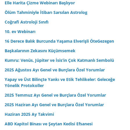
Elle Harita Çizme Webinarı Başlıyor
i
n
Ölüm Tahminiyle İtibarı Sarsılan Astrolog
i
Coğrafi Astroloji Sınıfı
z
10. ev Webinarı
16 Derece Balık Burcunda Yaşama Elverişli ÖteGezegen
Başkalarının Zekasını Küçümsemek
Kumru: Venüs, Jüpiter ve İsis’in Çok Katmanlı Sembolü
2025 Ağustos Ayı Genel ve Burçlara Özel Yorumlar
Yapay ve Üst Bilinçte Yankı ve Etik Tehlikeler: Geleceğe
Yönelik Protokoller
2025 Temmuz Ayı Genel ve Burçlara Özel Yorumlar
2025 Haziran Ayı Genel ve Burçlara Özel Yorumlar
Haziran 2025 Ay Takvimi
ABD Kapitol Binası ve Şeytan Kedisi Efsanesi