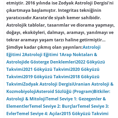
etmiştir. 2016 yılında ise Zodyak Astroloji Dergisi'ni
çıkartmaya başlamıştır. Integritas tekniğinin
yaratıcısıdır.Karate'de siyah kemer sahibidir.
Astrolojik tablolar, tasarımlar ve diorama yapmayı,
doğayı, ekoköyleri, dalmayı, aramayı, yanılmayı ve
tekrar aramayı yaşam tarzı haline getirmiştir…
Şimdiye kadar çıkmış olan yayınları:
Astroloji
Eğitimi 2
Astroloji Eğitimi 1
Arap Noktaları &
Astrolojide Gösterge Denklemleri
2022 Gökyüzü
Takvimi
2021 Gökyüzü Takvimi
2020 Gökyüzü
Takvimi
2019 Gökyüzü Takvimi
2018 Gökyüzü
Takvimi
Zodyak Astroloji Dergisi
Uranian Astroloji &
Kozmobiyoloji
Asteroid Sözlüğü (Program)
Bitkiler:
Astroloji & Mitoloji
Temel Seviye 1: Gezegenler &
Elementler
Temel Seviye 2: Burçlar
Temel Seviye 3:
Evler
Temel Seviye 4: Açılar
2015 Gökyüzü Takvimi