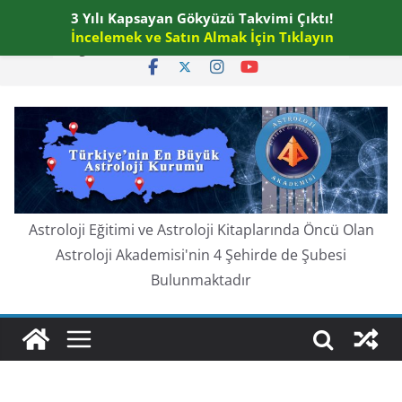
Skip
3 Yılı Kapsayan Gökyüzü Takvimi Çıktı!
Cumartesi, Ağustos 8, 2026
to
İncelemek ve Satın Almak İçin Tıklayın
En güncel:
content
Astroloji Eğitimi ve Astroloji Kitaplarında Öncü Olan
Astroloji Akademisi'nin 4 Şehirde de Şubesi
Bulunmaktadır