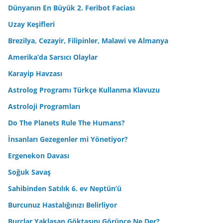
Dünyanın En Büyük 2. Feribot Faciası
Uzay Keşifleri
Brezilya, Cezayir, Filipinler, Malawi ve Almanya
Amerika’da Sarsıcı Olaylar
Karayip Havzası
Astrolog Programı Türkçe Kullanma Klavuzu
Astroloji Programları
Do The Planets Rule The Humans?
İnsanları Gezegenler mi Yönetiyor?
Ergenekon Davası
Soğuk Savaş
Sahibinden Satılık 6. ev Neptün’ü
Burcunuz Hastalığınızı Belirliyor
Burçlar Yaklaşan Göktaşını Görünce Ne Der?