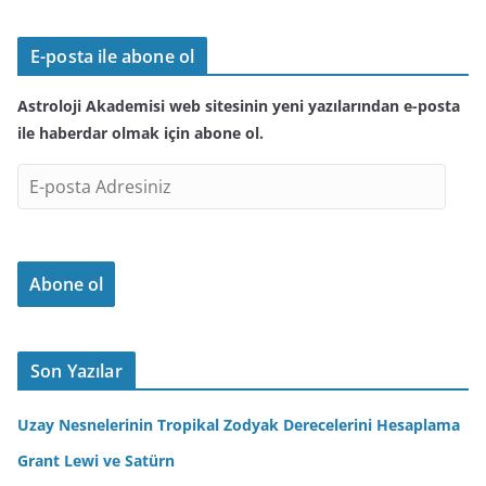
E-posta ile abone ol
Astroloji Akademisi web sitesinin yeni yazılarından e-posta
ile haberdar olmak için abone ol.
E
-
p
o
Abone ol
s
t
a
A
Son Yazılar
d
r
Uzay Nesnelerinin Tropikal Zodyak Derecelerini Hesaplama
e
Grant Lewi ve Satürn
s