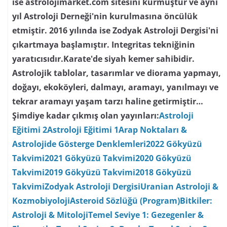
ise astrolojimarket.com sitesini kurmuştur ve aynı
yıl Astroloji Derneği'nin kurulmasına öncülük
etmiştir. 2016 yılında ise Zodyak Astroloji Dergisi'ni
çıkartmaya başlamıştır. Integritas tekniğinin
yaratıcısıdır.Karate'de siyah kemer sahibidir.
Astrolojik tablolar, tasarımlar ve diorama yapmayı,
doğayı, ekoköyleri, dalmayı, aramayı, yanılmayı ve
tekrar aramayı yaşam tarzı haline getirmiştir…
Şimdiye kadar çıkmış olan yayınları:
Astroloji
Eğitimi 2
Astroloji Eğitimi 1
Arap Noktaları &
Astrolojide Gösterge Denklemleri
2022 Gökyüzü
Takvimi
2021 Gökyüzü Takvimi
2020 Gökyüzü
Takvimi
2019 Gökyüzü Takvimi
2018 Gökyüzü
Takvimi
Zodyak Astroloji Dergisi
Uranian Astroloji &
Kozmobiyoloji
Asteroid Sözlüğü (Program)
Bitkiler:
Astroloji & Mitoloji
Temel Seviye 1: Gezegenler &