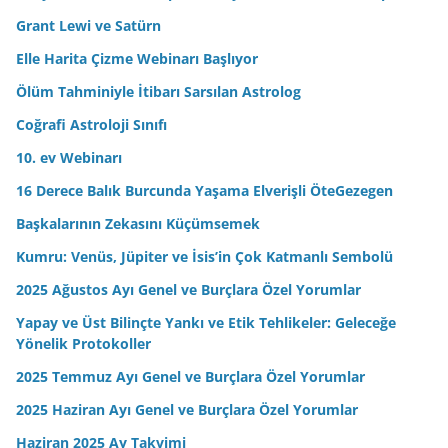
e
Grant Lewi ve Satürn
s
Elle Harita Çizme Webinarı Başlıyor
i
n
Ölüm Tahminiyle İtibarı Sarsılan Astrolog
i
Coğrafi Astroloji Sınıfı
z
10. ev Webinarı
16 Derece Balık Burcunda Yaşama Elverişli ÖteGezegen
Başkalarının Zekasını Küçümsemek
Kumru: Venüs, Jüpiter ve İsis’in Çok Katmanlı Sembolü
2025 Ağustos Ayı Genel ve Burçlara Özel Yorumlar
Yapay ve Üst Bilinçte Yankı ve Etik Tehlikeler: Geleceğe
Yönelik Protokoller
2025 Temmuz Ayı Genel ve Burçlara Özel Yorumlar
2025 Haziran Ayı Genel ve Burçlara Özel Yorumlar
Haziran 2025 Ay Takvimi