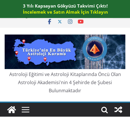
Skip
3 Yılı Kapsayan Gökyüzü Takvimi Çıktı!
Cumartesi, Ağustos 8, 2026
to
İncelemek ve Satın Almak İçin Tıklayın
En güncel:
content
Astroloji Eğitimi ve Astroloji Kitaplarında Öncü Olan
Astroloji Akademisi'nin 4 Şehirde de Şubesi
Bulunmaktadır