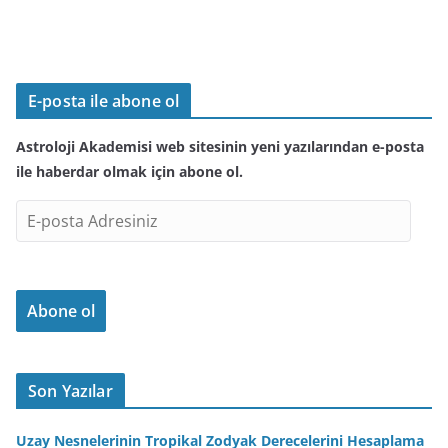
E-posta ile abone ol
Astroloji Akademisi web sitesinin yeni yazılarından e-posta
ile haberdar olmak için abone ol.
E
-
p
o
Abone ol
s
t
a
A
Son Yazılar
d
r
Uzay Nesnelerinin Tropikal Zodyak Derecelerini Hesaplama