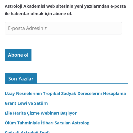
Astroloji Akademisi web sitesinin yeni yazılarından e-posta
ile haberdar olmak için abone ol.
E
-
p
o
Abone ol
s
t
a
A
Son Yazılar
d
r
Uzay Nesnelerinin Tropikal Zodyak Derecelerini Hesaplama
e
Grant Lewi ve Satürn
s
Elle Harita Çizme Webinarı Başlıyor
i
n
Ölüm Tahminiyle İtibarı Sarsılan Astrolog
i
Coğrafi Astroloji Sınıfı