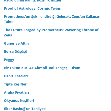
Astrolojinin Kanıtı: Kozmik İkizler
Proof of Astrology: Cosmic Twins
Prometheus’un Şekillendirdiği Gelecek: Zeus’un Sallanan
Tahtı
The Future Forged by Prometheus: Wavering Throne of
Zeus
Güneş ve Altın
Borsa Düşüşü
Peggy
Bir Takım Kur, Az Akrepli, Bol Yengeçli Olsun
Deniz Kazaları
Tıpta Keşifler
Araba Fiyatları
Okyanus Keşifleri
İlker Başbuğ’un Tahliyesi