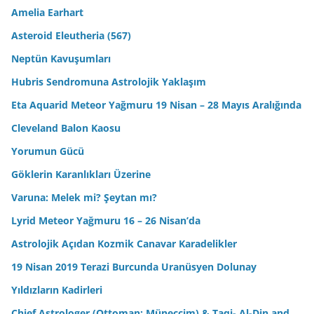
Amelia Earhart
Asteroid Eleutheria (567)
Neptün Kavuşumları
Hubris Sendromuna Astrolojik Yaklaşım
Eta Aquarid Meteor Yağmuru 19 Nisan – 28 Mayıs Aralığında
Cleveland Balon Kaosu
Yorumun Gücü
Göklerin Karanlıkları Üzerine
Varuna: Melek mi? Şeytan mı?
Lyrid Meteor Yağmuru 16 – 26 Nisan’da
Astrolojik Açıdan Kozmik Canavar Karadelikler
19 Nisan 2019 Terazi Burcunda Uranüsyen Dolunay
Yıldızların Kadirleri
Chief Astrologer (Ottoman: Müneccim) & Taqi- Al-Din and