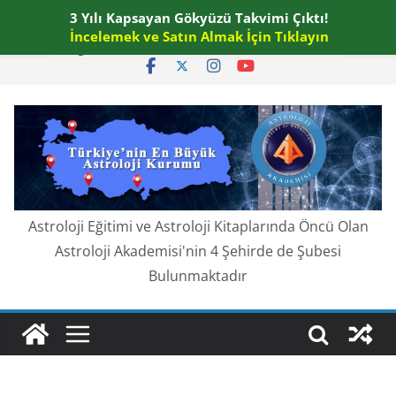
Skip
3 Yılı Kapsayan Gökyüzü Takvimi Çıktı!
Cuma, Ağustos 7, 2026
to
İncelemek ve Satın Almak İçin Tıklayın
En güncel:
content
Astroloji Eğitimi ve Astroloji Kitaplarında Öncü Olan
Astroloji Akademisi'nin 4 Şehirde de Şubesi
Bulunmaktadır