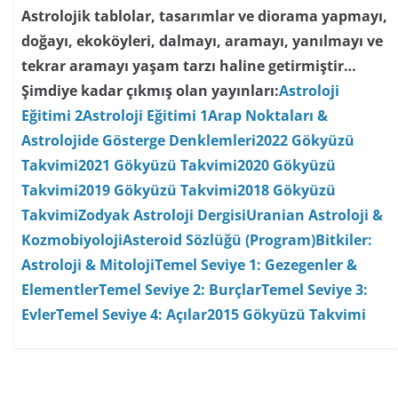
Astrolojik tablolar, tasarımlar ve diorama yapmayı,
doğayı, ekoköyleri, dalmayı, aramayı, yanılmayı ve
tekrar aramayı yaşam tarzı haline getirmiştir…
Şimdiye kadar çıkmış olan yayınları:
Astroloji
Eğitimi 2
Astroloji Eğitimi 1
Arap Noktaları &
Astrolojide Gösterge Denklemleri
2022 Gökyüzü
Takvimi
2021 Gökyüzü Takvimi
2020 Gökyüzü
Takvimi
2019 Gökyüzü Takvimi
2018 Gökyüzü
Takvimi
Zodyak Astroloji Dergisi
Uranian Astroloji &
Kozmobiyoloji
Asteroid Sözlüğü (Program)
Bitkiler:
Astroloji & Mitoloji
Temel Seviye 1: Gezegenler &
Elementler
Temel Seviye 2: Burçlar
Temel Seviye 3:
Evler
Temel Seviye 4: Açılar
2015 Gökyüzü Takvimi