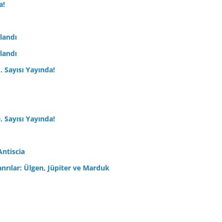
a!
nlandı
nlandı
. Sayısı Yayında!
. Sayısı Yayında!
Antiscia
anrılar: Ülgen, Jüpiter ve Marduk