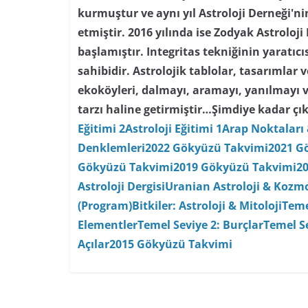
kurmuştur ve aynı yıl Astroloji Derneği'
etmiştir. 2016 yılında ise Zodyak Astroloji
başlamıştır. Integritas tekniğinin yaratıc
sahibidir. Astrolojik tablolar, tasarımlar
ekoköyleri, dalmayı, aramayı, yanılmayı 
tarzı haline getirmiştir…
Şimdiye kadar çık
Eğitimi 2
Astroloji Eğitimi 1
Arap Noktaları 
Denklemleri
2022 Gökyüzü Takvimi
2021 G
Gökyüzü Takvimi
2019 Gökyüzü Takvimi
2
Astroloji Dergisi
Uranian Astroloji & Kozmo
(Program)
Bitkiler: Astroloji & Mitoloji
Teme
Elementler
Temel Seviye 2: Burçlar
Temel Se
Açılar
2015 Gökyüzü Takvimi