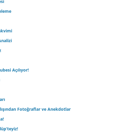
esi
celeme
akvimi
nalizi
z
ubesi Açılıyor!
ı
arı
lışından Fotoğraflar ve Anekdotlar
ta!
üp’teyiz!