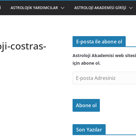
I
ASTROLOJIK YARDIMCILAR
ASTROLOJI AKADEMISI GIRIŞI
E-posta ile abone ol
ji-costras-
Astroloji Akademisi web sitesi
için abone ol.
E
-
p
o
Abone ol
s
t
a
A
Son Yazılar
d