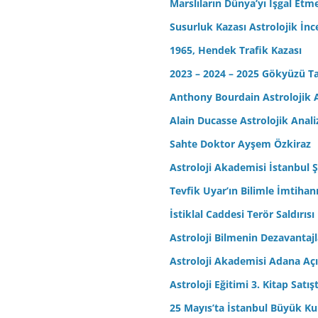
Marslıların Dünya’yı İşgal Etm
Susurluk Kazası Astrolojik İn
1965, Hendek Trafik Kazası
2023 – 2024 – 2025 Gökyüzü T
Anthony Bourdain Astrolojik A
Alain Ducasse Astrolojik Anali
Sahte Doktor Ayşem Özkiraz
Astroloji Akademisi İstanbul Ş
Tevfik Uyar’ın Bilimle İmtihan
İstiklal Caddesi Terör Saldırısı
Astroloji Bilmenin Dezavantajl
Astroloji Akademisi Adana Açı
Astroloji Eğitimi 3. Kitap Satış
25 Mayıs’ta İstanbul Büyük Kul