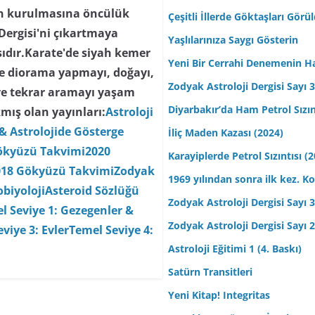
nin kurulmasına öncülük
Çeşitli İllerde Göktaşları Görü
 Dergisi'ni çıkartmaya
Yaşlılarınıza Saygı Gösterin
ısıdır.Karate'de siyah kemer
Yeni Bir Cerrahi Denemenin H
 ve diorama yapmayı, doğayı,
Zodyak Astroloji Dergisi Sayı 31
ve tekrar aramayı yaşam
Diyarbakır’da Ham Petrol Sızın
mış olan yayınları:
Astroloji
& Astrolojide Gösterge
İliç Maden Kazası (2024)
ökyüzü Takvimi
2020
Karayiplerde Petrol Sızıntısı (
018 Gökyüzü Takvimi
Zodyak
1969 yılından sonra ilk kez.
biyoloji
Asteroid Sözlüğü
Zodyak Astroloji Dergisi Sayı 30
l Seviye 1: Gezegenler &
Zodyak Astroloji Dergisi Sayı 29
viye 3: Evler
Temel Seviye 4:
Astroloji Eğitimi 1 (4. Baskı)
Satürn Transitleri
Yeni Kitap! Integritas