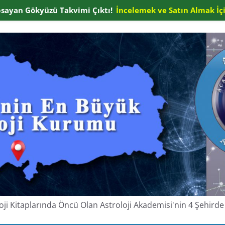
apsayan Gökyüzü Takvimi Çıktı!
İncelemek ve Satın Almak İçi
oloji Kitaplarında Öncü Olan Astroloji Akademisi'nin 4 Şehir