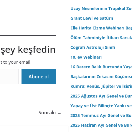
r
Uzay Nesnelerinin Tropikal Z
e
Grant Lewi ve Satürn
s
Elle Harita Çizme Webinarı Baş
i
n
Ölüm Tahminiyle İtibarı Sarsıl
i
 şey keşfedin
Coğrafi Astroloji Sınıfı
z
10. ev Webinarı
nt to your email.
16 Derece Balık Burcunda Yaş
Abone ol
Başkalarının Zekasını Küçüm
Kumru: Venüs, Jüpiter ve İsis
2025 Ağustos Ayı Genel ve Bur
Yapay ve Üst Bilinçte Yankı ve
Sonraki →
2025 Temmuz Ayı Genel ve Bur
2025 Haziran Ayı Genel ve Bur