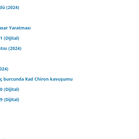
ldü (2024)
asar Yaratması
 (Dijital)
tısı (2024)
2024)
 Koç burcunda Kad Chiron kavuşumu
 (Dijital)
 (Dijital)