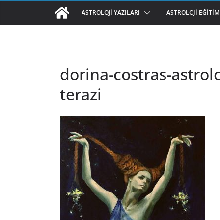
ASTROLOJI YAZILARI
ASTROLOJI EĞITIM
dorina-costras-astrolo
terazi