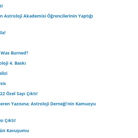
zi
Astroloji Akademisi Öğrencilerinin Yaptığı
da!
 Was Burned?
loji 4. Baskı
lizi
sis
22 Özel Sayı Çıktı!
çeren Yazısına; Astroloji Derneği’nin Kamuoyu
ı Çıktı!
ptün Kavuşumu