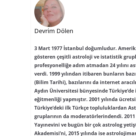
Devrim Dölen
3 Mart 1977 İstanbul doğumludur. Amerika’
gösteren çeşitli astroloji ve istatistik grupl
profesyonelliğe adım atmadan 24 yılını as
verdi. 1999 yılından itibaren bunların baz
(Bilim Tarihi), bazılarını da internet aracı
Aydın Üniversitesi bünyesinde Türkiye’de i
eğitmenliği yapmıştır. 2001 yılında ücretsi
Türkiye’deki ilk Türkçe topluluklardan As
gruplarının da moderatörlerindendi. 2011 
Yayınevini ve bugün bir çok astrolog yetiş
Akademisi’ni, 2015 yılında ise astrolojima