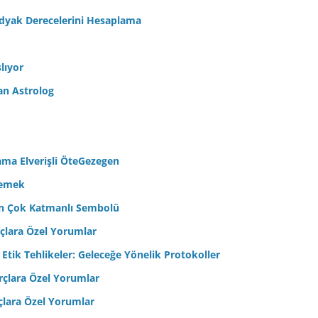
odyak Derecelerini Hesaplama
lıyor
an Astrolog
ama Elverişli ÖteGezegen
semek
’in Çok Katmanlı Sembolü
çlara Özel Yorumlar
 Etik Tehlikeler: Geleceğe Yönelik Protokoller
çlara Özel Yorumlar
çlara Özel Yorumlar