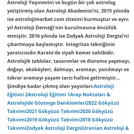
Astroloji Yayınevini ve bugün bir çok astrolog
yetiştirmiş olan Astroloji Akademisi’ni, 2015 yılında
ise astrolojimarket.com sitesini kurmuştur ve aynı
yıl Astroloji Derneği'nin kurulmasına öncülük
etmiştir. 2016 yılında ise Zodyak Astroloji Dergisi'ni
çıkartmaya başlamıştır. Integritas tekniğinin
yaratıcısıdır.Karate'de siyah kemer sahibidir.
Astrolojik tablolar, tasarımlar ve diorama yapmayı,
doğayı, ekoköyleri, dalmayı, aramayı, yanılmayı ve
tekrar aramayı yaşam tarzı haline getirmiştir…
Şimdiye kadar çıkmış olan yayınları:
Astroloji
Eğitimi 2
Astroloji Eğitimi 1
Arap Noktaları &
Astrolojide Gösterge Denklemleri
2022 Gökyüzü
Takvimi
2021 Gökyüzü Takvimi
2020 Gökyüzü
Takvimi
2019 Gökyüzü Takvimi
2018 Gökyüzü
Takvimi
Zodyak Astroloji Dergisi
Uranian Astroloji &