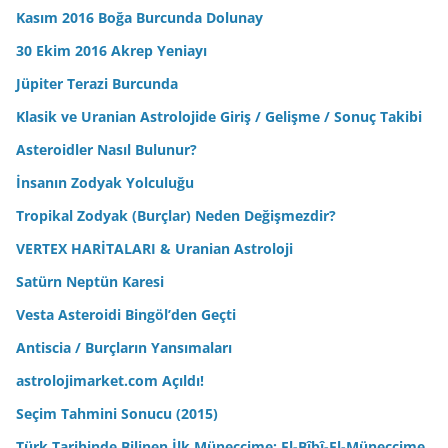
Kasım 2016 Boğa Burcunda Dolunay
30 Ekim 2016 Akrep Yeniayı
Jüpiter Terazi Burcunda
Klasik ve Uranian Astrolojide Giriş / Gelişme / Sonuç Takibi
Asteroidler Nasıl Bulunur?
İnsanın Zodyak Yolculuğu
Tropikal Zodyak (Burçlar) Neden Değişmezdir?
VERTEX HARİTALARI & Uranian Astroloji
Satürn Neptün Karesi
Vesta Asteroidi Bingöl’den Geçti
Antiscia / Burçların Yansımaları
astrolojimarket.com Açıldı!
Seçim Tahmini Sonucu (2015)
Türk Tarihinde Bilinen İlk Müneccime: El-Bîbî-El-Müneccime