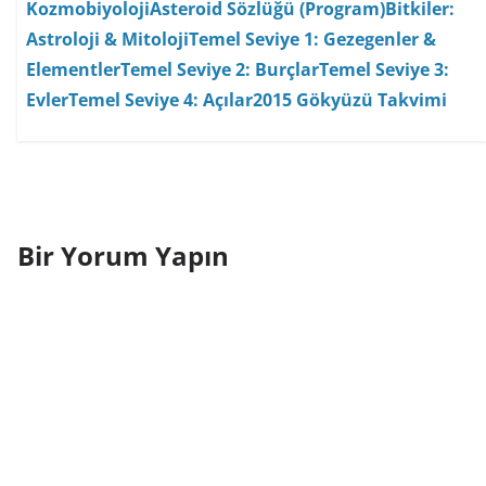
Kozmobiyoloji
Asteroid Sözlüğü (Program)
Bitkiler:
Astroloji & Mitoloji
Temel Seviye 1: Gezegenler &
Elementler
Temel Seviye 2: Burçlar
Temel Seviye 3:
Evler
Temel Seviye 4: Açılar
2015 Gökyüzü Takvimi
Bir Yorum Yapın