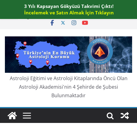
Skip
3 Yılı Kapsayan Gökyüzü Takvimi Çıktı!
Perşembe, Ağustos 6, 2026
to
İncelemek ve Satın Almak İçin Tıklayın
En güncel:
content
Astroloji Eğitimi ve Astroloji Kitaplarında Öncü Olan
Astroloji Akademisi'nin 4 Şehirde de Şubesi
Bulunmaktadır