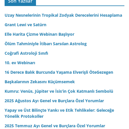
Son Yazılar
d
r
Uzay Nesnelerinin Tropikal Zodyak Derecelerini Hesaplama
e
Grant Lewi ve Satürn
s
Elle Harita Çizme Webinarı Başlıyor
i
n
Ölüm Tahminiyle İtibarı Sarsılan Astrolog
i
Coğrafi Astroloji Sınıfı
z
10. ev Webinarı
16 Derece Balık Burcunda Yaşama Elverişli ÖteGezegen
Başkalarının Zekasını Küçümsemek
Kumru: Venüs, Jüpiter ve İsis’in Çok Katmanlı Sembolü
2025 Ağustos Ayı Genel ve Burçlara Özel Yorumlar
Yapay ve Üst Bilinçte Yankı ve Etik Tehlikeler: Geleceğe
Yönelik Protokoller
2025 Temmuz Ayı Genel ve Burçlara Özel Yorumlar