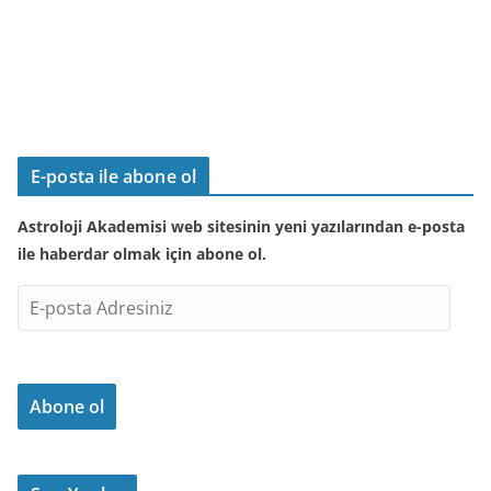
E-posta ile abone ol
Astroloji Akademisi web sitesinin yeni yazılarından e-posta
ile haberdar olmak için abone ol.
E
-
p
o
Abone ol
s
t
a
A