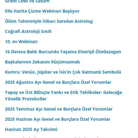
Grant Lewi ve Satürn
s
Elle Harita Çizme Webinarı Başlıyor
i
n
Ölüm Tahminiyle İtibarı Sarsılan Astrolog
i
Coğrafi Astroloji Sınıfı
z
10. ev Webinarı
16 Derece Balık Burcunda Yaşama Elverişli ÖteGezegen
Başkalarının Zekasını Küçümsemek
Kumru: Venüs, Jüpiter ve İsis’in Çok Katmanlı Sembolü
2025 Ağustos Ayı Genel ve Burçlara Özel Yorumlar
Yapay ve Üst Bilinçte Yankı ve Etik Tehlikeler: Geleceğe
Yönelik Protokoller
2025 Temmuz Ayı Genel ve Burçlara Özel Yorumlar
2025 Haziran Ayı Genel ve Burçlara Özel Yorumlar
Haziran 2025 Ay Takvimi