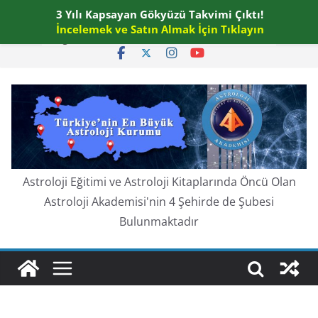
Skip
3 Yılı Kapsayan Gökyüzü Takvimi Çıktı!
Cumartesi, Ağustos 8, 2026
to
İncelemek ve Satın Almak İçin Tıklayın
En güncel:
content
Astroloji Eğitimi ve Astroloji Kitaplarında Öncü Olan
Astroloji Akademisi'nin 4 Şehirde de Şubesi
Bulunmaktadır