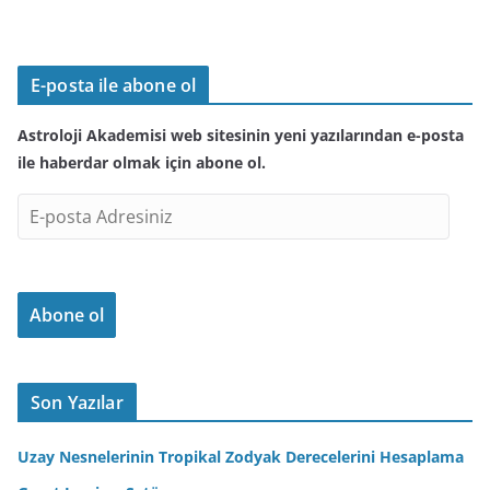
E-posta ile abone ol
Astroloji Akademisi web sitesinin yeni yazılarından e-posta
ile haberdar olmak için abone ol.
E
-
p
o
Abone ol
s
t
a
A
Son Yazılar
d
r
Uzay Nesnelerinin Tropikal Zodyak Derecelerini Hesaplama
e