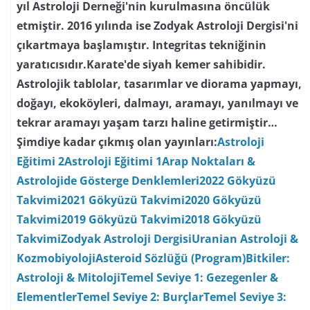
yıl Astroloji Derneği'nin kurulmasına öncülük
etmiştir. 2016 yılında ise Zodyak Astroloji Dergisi'ni
çıkartmaya başlamıştır. Integritas tekniğinin
yaratıcısıdır.Karate'de siyah kemer sahibidir.
Astrolojik tablolar, tasarımlar ve diorama yapmayı,
doğayı, ekoköyleri, dalmayı, aramayı, yanılmayı ve
tekrar aramayı yaşam tarzı haline getirmiştir…
Şimdiye kadar çıkmış olan yayınları:
Astroloji
Eğitimi 2
Astroloji Eğitimi 1
Arap Noktaları &
Astrolojide Gösterge Denklemleri
2022 Gökyüzü
Takvimi
2021 Gökyüzü Takvimi
2020 Gökyüzü
Takvimi
2019 Gökyüzü Takvimi
2018 Gökyüzü
Takvimi
Zodyak Astroloji Dergisi
Uranian Astroloji &
Kozmobiyoloji
Asteroid Sözlüğü (Program)
Bitkiler:
Astroloji & Mitoloji
Temel Seviye 1: Gezegenler &
Elementler
Temel Seviye 2: Burçlar
Temel Seviye 3: