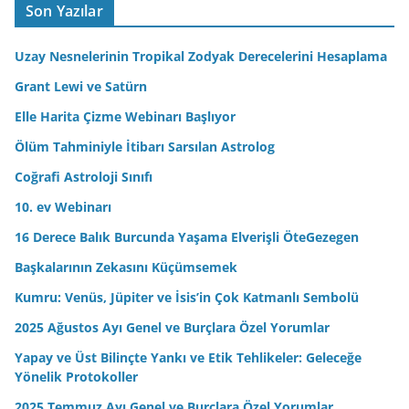
A
Son Yazılar
d
r
Uzay Nesnelerinin Tropikal Zodyak Derecelerini Hesaplama
e
Grant Lewi ve Satürn
s
Elle Harita Çizme Webinarı Başlıyor
i
n
Ölüm Tahminiyle İtibarı Sarsılan Astrolog
i
Coğrafi Astroloji Sınıfı
z
10. ev Webinarı
16 Derece Balık Burcunda Yaşama Elverişli ÖteGezegen
Başkalarının Zekasını Küçümsemek
Kumru: Venüs, Jüpiter ve İsis’in Çok Katmanlı Sembolü
2025 Ağustos Ayı Genel ve Burçlara Özel Yorumlar
Yapay ve Üst Bilinçte Yankı ve Etik Tehlikeler: Geleceğe
Yönelik Protokoller
2025 Temmuz Ayı Genel ve Burçlara Özel Yorumlar