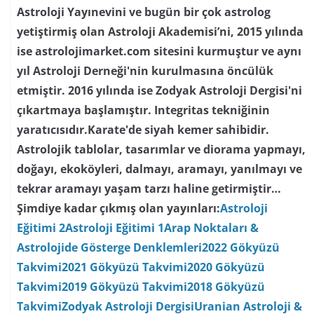
Astroloji Yayınevini ve bugün bir çok astrolog
yetiştirmiş olan Astroloji Akademisi’ni, 2015 yılında
ise astrolojimarket.com sitesini kurmuştur ve aynı
yıl Astroloji Derneği'nin kurulmasına öncülük
etmiştir. 2016 yılında ise Zodyak Astroloji Dergisi'ni
çıkartmaya başlamıştır. Integritas tekniğinin
yaratıcısıdır.Karate'de siyah kemer sahibidir.
Astrolojik tablolar, tasarımlar ve diorama yapmayı,
doğayı, ekoköyleri, dalmayı, aramayı, yanılmayı ve
tekrar aramayı yaşam tarzı haline getirmiştir…
Şimdiye kadar çıkmış olan yayınları:
Astroloji
Eğitimi 2
Astroloji Eğitimi 1
Arap Noktaları &
Astrolojide Gösterge Denklemleri
2022 Gökyüzü
Takvimi
2021 Gökyüzü Takvimi
2020 Gökyüzü
Takvimi
2019 Gökyüzü Takvimi
2018 Gökyüzü
Takvimi
Zodyak Astroloji Dergisi
Uranian Astroloji &