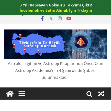
Skip
3 Yılı Kapsayan Gökyüzü Takvimi Çıktı!
Perşembe, Ağustos 6, 2026
to
İncelemek ve Satın Almak İçin Tıklayın
En güncel:
content
Astroloji Eğitimi ve Astroloji Kitaplarında Öncü Olan
Astroloji Akademisi'nin 4 Şehirde de Şubesi
Bulunmaktadır