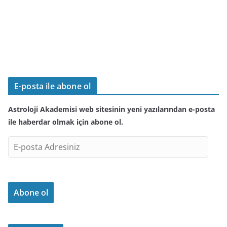
E-posta ile abone ol
Astroloji Akademisi web sitesinin yeni yazılarından e-posta
ile haberdar olmak için abone ol.
E
-
p
o
Abone ol
s
t
a