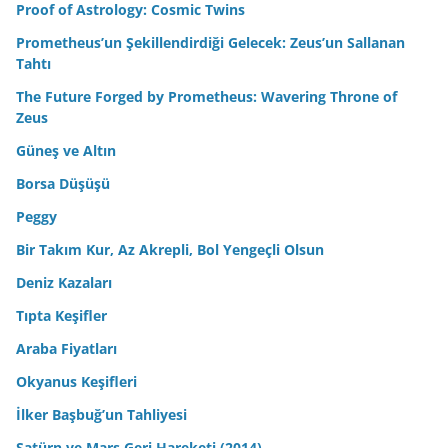
Proof of Astrology: Cosmic Twins
Prometheus’un Şekillendirdiği Gelecek: Zeus’un Sallanan
Tahtı
The Future Forged by Prometheus: Wavering Throne of
Zeus
Güneş ve Altın
Borsa Düşüşü
Peggy
Bir Takım Kur, Az Akrepli, Bol Yengeçli Olsun
Deniz Kazaları
Tıpta Keşifler
Araba Fiyatları
Okyanus Keşifleri
İlker Başbuğ’un Tahliyesi
Satürn ve Mars Geri Hareketi (2014)