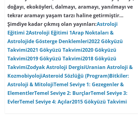
doğayı, ekoköyleri, dalmayı, aramayı, yanılmayı ve
tekrar aramayı yaşam tarzı haline getirmiştir…
Şimdiye kadar çıkmış olan yayınları:
Astroloji
Eğitimi 2
Astroloji Eğitimi 1
Arap Noktaları &
Astrolojide Gösterge Denklemleri
2022 Gökyüzü
Takvimi
2021 Gökyüzü Takvimi
2020 Gökyüzü
Takvimi
2019 Gökyüzü Takvimi
2018 Gökyüzü
Takvimi
Zodyak Astroloji Dergisi
Uranian Astroloji &
Kozmobiyoloji
Asteroid Sözlüğü (Program)
Bitkiler:
Astroloji & Mitoloji
Temel Seviye 1: Gezegenler &
Elementler
Temel Seviye 2: Burçlar
Temel Seviye 3:
Evler
Temel Seviye 4: Açılar
2015 Gökyüzü Takvimi