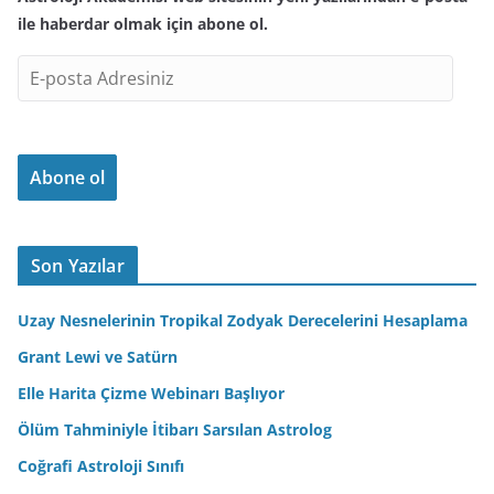
ile haberdar olmak için abone ol.
E
-
p
o
Abone ol
s
t
a
A
Son Yazılar
d
r
Uzay Nesnelerinin Tropikal Zodyak Derecelerini Hesaplama
e
Grant Lewi ve Satürn
s
Elle Harita Çizme Webinarı Başlıyor
i
n
Ölüm Tahminiyle İtibarı Sarsılan Astrolog
i
Coğrafi Astroloji Sınıfı
z