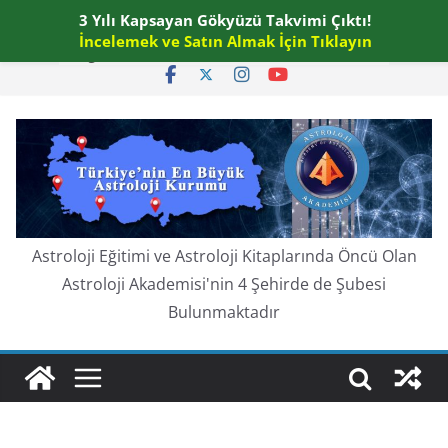
Skip
3 Yılı Kapsayan Gökyüzü Takvimi Çıktı!
Cuma, Ağustos 7, 2026
to
İncelemek ve Satın Almak İçin Tıklayın
En güncel:
content
Astroloji Eğitimi ve Astroloji Kitaplarında Öncü Olan
Astroloji Akademisi'nin 4 Şehirde de Şubesi
Bulunmaktadır