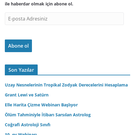
ile haberdar olmak için abone ol.
E
-
p
o
Abone ol
s
t
a
A
Son Yazılar
d
r
Uzay Nesnelerinin Tropikal Zodyak Derecelerini Hesaplama
e
Grant Lewi ve Satürn
s
Elle Harita Çizme Webinarı Başlıyor
i
n
Ölüm Tahminiyle İtibarı Sarsılan Astrolog
i
Coğrafi Astroloji Sınıfı
z
10. ev Webinarı