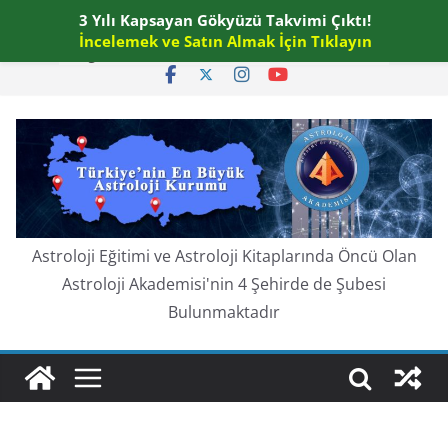
Skip
3 Yılı Kapsayan Gökyüzü Takvimi Çıktı!
Perşembe, Ağustos 6, 2026
to
İncelemek ve Satın Almak İçin Tıklayın
En güncel:
content
Astroloji Eğitimi ve Astroloji Kitaplarında Öncü Olan
Astroloji Akademisi'nin 4 Şehirde de Şubesi
Bulunmaktadır