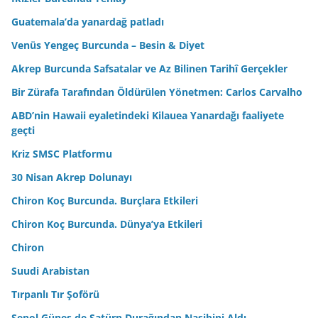
Guatemala’da yanardağ patladı
Venüs Yengeç Burcunda – Besin & Diyet
Akrep Burcunda Safsatalar ve Az Bilinen Tarihî Gerçekler
Bir Zürafa Tarafından Öldürülen Yönetmen: Carlos Carvalho
ABD’nin Hawaii eyaletindeki Kilauea Yanardağı faaliyete
geçti
Kriz SMSC Platformu
30 Nisan Akrep Dolunayı
Chiron Koç Burcunda. Burçlara Etkileri
Chiron Koç Burcunda. Dünya’ya Etkileri
Chiron
Suudi Arabistan
Tırpanlı Tır Şoförü
Şenol Güneş de Satürn Durağından Nasibini Aldı