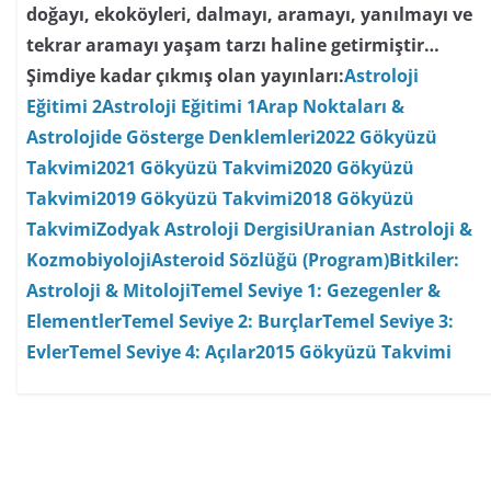
doğayı, ekoköyleri, dalmayı, aramayı, yanılmayı ve
tekrar aramayı yaşam tarzı haline getirmiştir…
Şimdiye kadar çıkmış olan yayınları:
Astroloji
Eğitimi 2
Astroloji Eğitimi 1
Arap Noktaları &
Astrolojide Gösterge Denklemleri
2022 Gökyüzü
Takvimi
2021 Gökyüzü Takvimi
2020 Gökyüzü
Takvimi
2019 Gökyüzü Takvimi
2018 Gökyüzü
Takvimi
Zodyak Astroloji Dergisi
Uranian Astroloji &
Kozmobiyoloji
Asteroid Sözlüğü (Program)
Bitkiler:
Astroloji & Mitoloji
Temel Seviye 1: Gezegenler &
Elementler
Temel Seviye 2: Burçlar
Temel Seviye 3:
Evler
Temel Seviye 4: Açılar
2015 Gökyüzü Takvimi