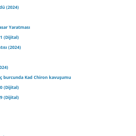
ldü (2024)
asar Yaratması
 (Dijital)
tısı (2024)
2024)
 Koç burcunda Kad Chiron kavuşumu
 (Dijital)
 (Dijital)