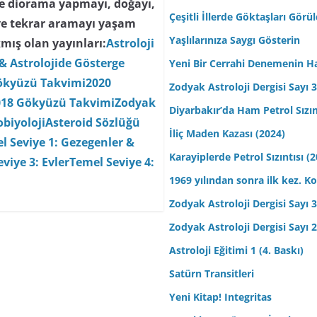
 ve diorama yapmayı, doğayı,
Çeşitli İllerde Göktaşları Görü
ve tekrar aramayı yaşam
Yaşlılarınıza Saygı Gösterin
mış olan yayınları:
Astroloji
& Astrolojide Gösterge
Yeni Bir Cerrahi Denemenin H
ökyüzü Takvimi
2020
Zodyak Astroloji Dergisi Sayı 31
018 Gökyüzü Takvimi
Zodyak
Diyarbakır’da Ham Petrol Sızın
biyoloji
Asteroid Sözlüğü
İliç Maden Kazası (2024)
l Seviye 1: Gezegenler &
Karayiplerde Petrol Sızıntısı (
viye 3: Evler
Temel Seviye 4:
1969 yılından sonra ilk kez.
Zodyak Astroloji Dergisi Sayı 30
Zodyak Astroloji Dergisi Sayı 29
Astroloji Eğitimi 1 (4. Baskı)
Satürn Transitleri
Yeni Kitap! Integritas