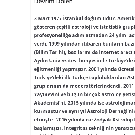
Devrim Dölen
3 Mart 1977 İstanbul doğumludur. Amerika’
gösteren çeşitli astroloji ve istatistik grupl
profesyonelliğe adım atmadan 24 yılını as
verdi. 1999 yılından itibaren bunların baz
(Bilim Tarihi), bazılarını da internet aracı
Aydın Üniversitesi bünyesinde Türkiye’de i
eğitmenliği yapmıştır. 2001 yılında ücretsi
Türkiye’deki ilk Türkçe topluluklardan As
gruplarının da moderatörlerindendi. 2011 
Yayınevini ve bugün bir çok astrolog yetiş
Akademisi’ni, 2015 yılında ise astrolojima
kurmuştur ve aynı yıl Astroloji Derneği'
etmiştir. 2016 yılında ise Zodyak Astroloji
başlamıştır. Integritas tekniğinin yaratıc