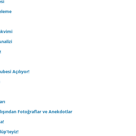
esi
celeme
akvimi
nalizi
z
ubesi Açılıyor!
ı
arı
lışından Fotoğraflar ve Anekdotlar
ta!
üp’teyiz!