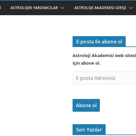
I
ASTROLOJIK YARDIMCILAR
ASTROLOJI AKADEMISI GIRIŞI
E-posta ile abone ol
Astroloji Akademisi web sitesi
için abone ol.
E
-
p
o
Abone ol
s
t
a
A
Son Yazılar
d