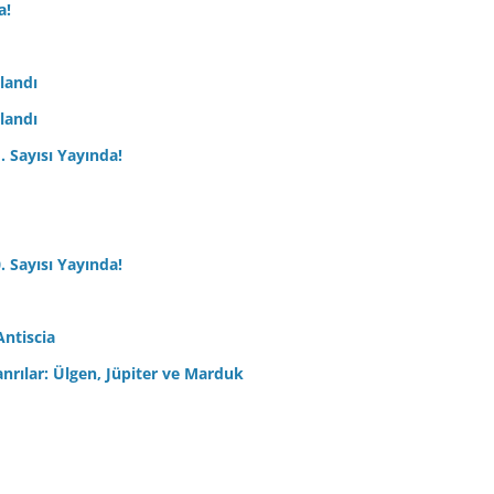
a!
nlandı
nlandı
. Sayısı Yayında!
. Sayısı Yayında!
Antiscia
anrılar: Ülgen, Jüpiter ve Marduk