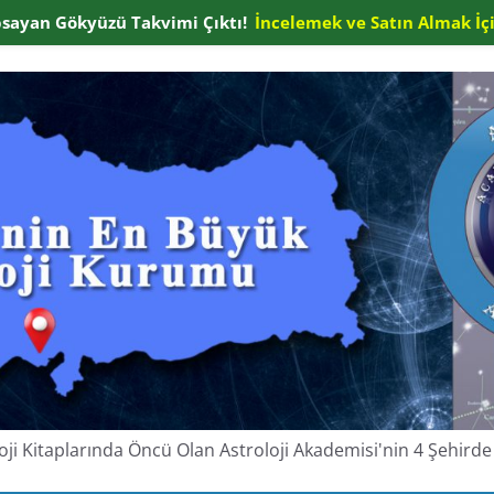
apsayan Gökyüzü Takvimi Çıktı!
İncelemek ve Satın Almak İçi
oloji Kitaplarında Öncü Olan Astroloji Akademisi'nin 4 Şehir