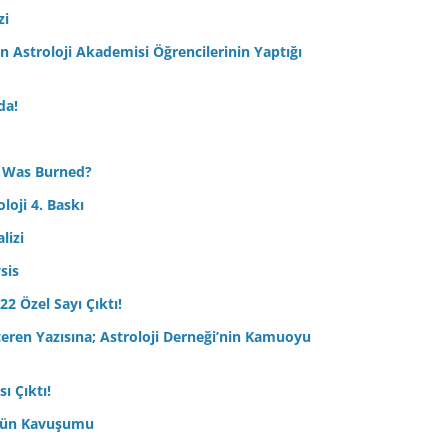
zi
Astroloji Akademisi Öğrencilerinin Yaptığı
da!
 Was Burned?
loji 4. Baskı
lizi
sis
22 Özel Sayı Çıktı!
çeren Yazısına; Astroloji Derneği’nin Kamuoyu
ı Çıktı!
ptün Kavuşumu