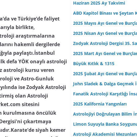
Haziran 2025 Ay Takvimi
ABD Kapitol Binası ve Şeytan K
da ve Türkiye’de faliyet
2025 Mayıs Ayı Genel ve Burçl
arıyla birlikte,
2025 Nisan Ayı Genel ve Burçl
troloji araştırmalarına
Zodyak Astroloji Dergisi 35. Sa
ılarını hakemli dergilerde
lığıyla paylaştı.İstanbul
2025 Mart Ayı Genel ve Burçla
lk defa YÖK onaylı astroloji
Büyük Kıtlık & 1315
z astroloji kursu veren
2025 Şubat Ayı Genel ve Burçl
troloji ve Astro-Gunluk
John Sladek & Dalga Geçmek İç
yılında ise Zodyak Astroloji
Fanatik Astroloji Karşıtlığı İn
tirmiş olan Astroloji
2025 Kalifornia Yangınları
rket.com sitesini
nin kurulmasına öncülük
Astrolojiyi Doğrulayan Bilim İ
 Dergisi'ni çıkartmaya
Limon Suyuyla Banka Soygun
ısıdır.Karate'de siyah kemer
Astroloji Akademisi Mezunları