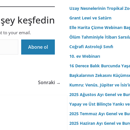
r
Uzay Nesnelerinin Tropikal Z
e
 şey keşfedin
Grant Lewi ve Satürn
s
Elle Harita Çizme Webinarı Baş
i
nt to your email.
n
Ölüm Tahminiyle İtibarı Sarsıl
i
Abone ol
Coğrafi Astroloji Sınıfı
z
10. ev Webinarı
16 Derece Balık Burcunda Yaş
Başkalarının Zekasını Küçüm
Sonraki →
Kumru: Venüs, Jüpiter ve İsis
2025 Ağustos Ayı Genel ve Bur
Yapay ve Üst Bilinçte Yankı ve
2025 Temmuz Ayı Genel ve Bur
2025 Haziran Ayı Genel ve Bur