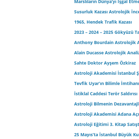
Marslıların Dünya’yı İşgal Etm
Susurluk Kazası Astrolojik İn
1965, Hendek Trafik Kazası
2023 – 2024 – 2025 Gökyüzü T
Anthony Bourdain Astrolojik A
Alain Ducasse Astrolojik Anali
Sahte Doktor Ayşem Özkiraz
Astroloji Akademisi İstanbul Ş
Tevfik Uyar’ın Bilimle İmtihan
İstiklal Caddesi Terör Saldırısı
Astroloji Bilmenin Dezavantajl
Astroloji Akademisi Adana Açı
Astroloji Eğitimi 3. Kitap Satış
25 Mayıs’ta İstanbul Büyük Kul