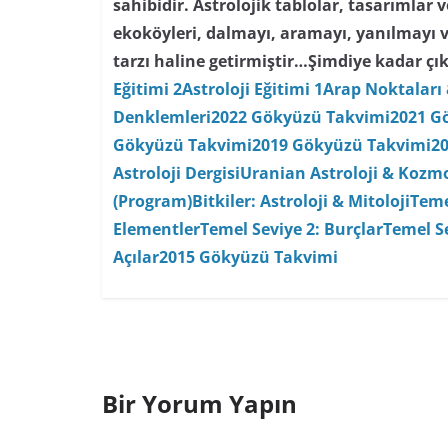
sahibidir. Astrolojik tablolar, tasarımlar
ekoköyleri, dalmayı, aramayı, yanılmayı 
tarzı haline getirmiştir…
Şimdiye kadar çık
Eğitimi 2
Astroloji Eğitimi 1
Arap Noktaları 
Denklemleri
2022 Gökyüzü Takvimi
2021 G
Gökyüzü Takvimi
2019 Gökyüzü Takvimi
2
Astroloji Dergisi
Uranian Astroloji & Kozmo
(Program)
Bitkiler: Astroloji & Mitoloji
Teme
Elementler
Temel Seviye 2: Burçlar
Temel Se
Açılar
2015 Gökyüzü Takvimi
Bir Yorum Yapın