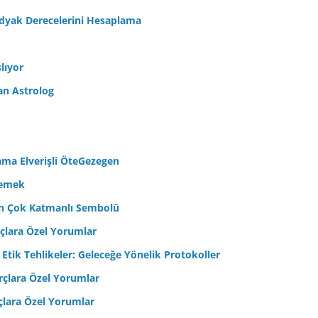
odyak Derecelerini Hesaplama
lıyor
an Astrolog
ama Elverişli ÖteGezegen
semek
’in Çok Katmanlı Sembolü
çlara Özel Yorumlar
 Etik Tehlikeler: Geleceğe Yönelik Protokoller
çlara Özel Yorumlar
çlara Özel Yorumlar