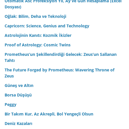
Otomatik Asc Profeksiyon Yıl, Ay ve Gün Hesaplama (Excel
Dosyası)
Oğlak: Bilim, Deha ve Teknoloji
Capricorn: Science, Genius and Technology
Astrolojinin Kanıtı: Kozmik İkizler
Proof of Astrology: Cosmic Twins
Prometheus’un Şekillendirdiği Gelecek: Zeus’un Sallanan
Tahtı
The Future Forged by Prometheus: Wavering Throne of
Zeus
Güneş ve Altın
Borsa Düşüşü
Peggy
Bir Takım Kur, Az Akrepli, Bol Yengeçli Olsun
Deniz Kazaları