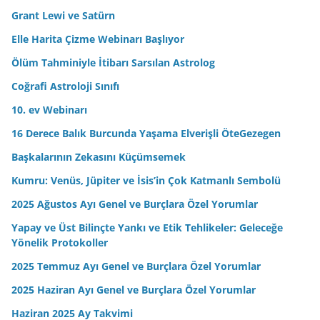
e
Grant Lewi ve Satürn
s
Elle Harita Çizme Webinarı Başlıyor
i
n
Ölüm Tahminiyle İtibarı Sarsılan Astrolog
i
Coğrafi Astroloji Sınıfı
z
10. ev Webinarı
16 Derece Balık Burcunda Yaşama Elverişli ÖteGezegen
Başkalarının Zekasını Küçümsemek
Kumru: Venüs, Jüpiter ve İsis’in Çok Katmanlı Sembolü
2025 Ağustos Ayı Genel ve Burçlara Özel Yorumlar
Yapay ve Üst Bilinçte Yankı ve Etik Tehlikeler: Geleceğe
Yönelik Protokoller
2025 Temmuz Ayı Genel ve Burçlara Özel Yorumlar
2025 Haziran Ayı Genel ve Burçlara Özel Yorumlar
Haziran 2025 Ay Takvimi