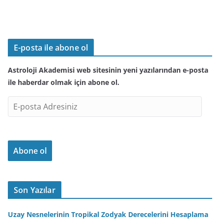
E-posta ile abone ol
Astroloji Akademisi web sitesinin yeni yazılarından e-posta
ile haberdar olmak için abone ol.
E
-
p
o
Abone ol
s
t
a
A
Son Yazılar
d
r
Uzay Nesnelerinin Tropikal Zodyak Derecelerini Hesaplama