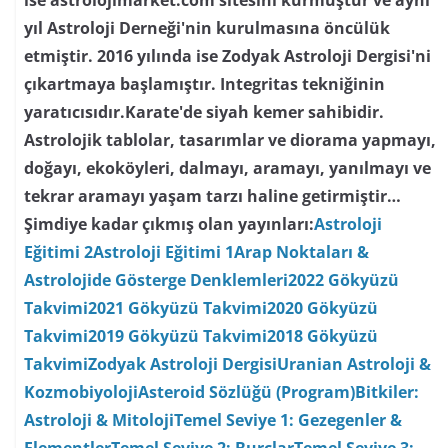
yıl Astroloji Derneği'nin kurulmasına öncülük
etmiştir. 2016 yılında ise Zodyak Astroloji Dergisi'ni
çıkartmaya başlamıştır. Integritas tekniğinin
yaratıcısıdır.Karate'de siyah kemer sahibidir.
Astrolojik tablolar, tasarımlar ve diorama yapmayı,
doğayı, ekoköyleri, dalmayı, aramayı, yanılmayı ve
tekrar aramayı yaşam tarzı haline getirmiştir…
Şimdiye kadar çıkmış olan yayınları:
Astroloji
Eğitimi 2
Astroloji Eğitimi 1
Arap Noktaları &
Astrolojide Gösterge Denklemleri
2022 Gökyüzü
Takvimi
2021 Gökyüzü Takvimi
2020 Gökyüzü
Takvimi
2019 Gökyüzü Takvimi
2018 Gökyüzü
Takvimi
Zodyak Astroloji Dergisi
Uranian Astroloji &
Kozmobiyoloji
Asteroid Sözlüğü (Program)
Bitkiler:
Astroloji & Mitoloji
Temel Seviye 1: Gezegenler &
Elementler
Temel Seviye 2: Burçlar
Temel Seviye 3: