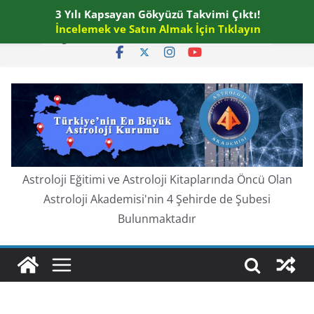
Skip
3 Yılı Kapsayan Gökyüzü Takvimi Çıktı!
Perşembe, Ağustos 6, 2026
to
İncelemek ve Satın Almak İçin Tıklayın
En güncel:
content
Astroloji Eğitimi ve Astroloji Kitaplarında Öncü Olan
Astroloji Akademisi'nin 4 Şehirde de Şubesi
Bulunmaktadır