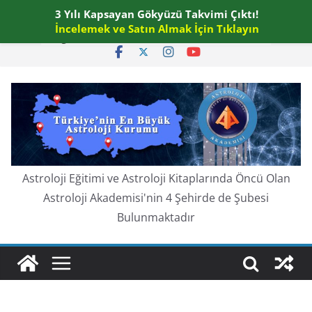
Skip
3 Yılı Kapsayan Gökyüzü Takvimi Çıktı!
Pazar, Ağustos 9, 2026
to
İncelemek ve Satın Almak İçin Tıklayın
En güncel:
content
Astroloji Eğitimi ve Astroloji Kitaplarında Öncü Olan
Astroloji Akademisi'nin 4 Şehirde de Şubesi
Bulunmaktadır