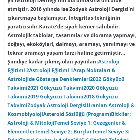
yıl Astroloji Derneği'nin kurulmasına öncülük
etmiştir. 2016 yılında ise Zodyak Astroloji Dergisi'ni
çıkartmaya başlamıştır. Integritas tekniğinin
yaratıcısıdır.Karate'de siyah kemer sahibidir.
Astrolojik tablolar, tasarımlar ve diorama yapmayı,
doğayı, ekoköyleri, dalmayı, aramayı, yanılmayı ve
tekrar aramayı yaşam tarzı haline getirmiştir…
Şimdiye kadar çıkmış olan yayınları:
Astroloji
Eğitimi 2
Astroloji Eğitimi 1
Arap Noktaları &
Astrolojide Gösterge Denklemleri
2022 Gökyüzü
Takvimi
2021 Gökyüzü Takvimi
2020 Gökyüzü
Takvimi
2019 Gökyüzü Takvimi
2018 Gökyüzü
Takvimi
Zodyak Astroloji Dergisi
Uranian Astroloji &
Kozmobiyoloji
Asteroid Sözlüğü (Program)
Bitkiler:
Astroloji & Mitoloji
Temel Seviye 1: Gezegenler &
Elementler
Temel Seviye 2: Burçlar
Temel Seviye 3: