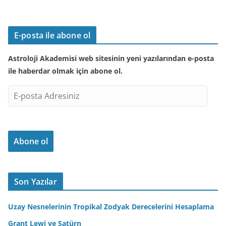
E-posta ile abone ol
Astroloji Akademisi web sitesinin yeni yazılarından e-posta
ile haberdar olmak için abone ol.
E
-
p
o
Abone ol
s
t
a
A
Son Yazılar
d
r
Uzay Nesnelerinin Tropikal Zodyak Derecelerini Hesaplama
e
Grant Lewi ve Satürn