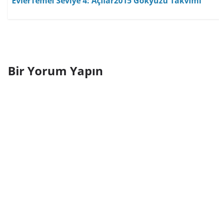
Evler
Temel Seviye 4: Açılar
2015 Gökyüzü Takvimi
Bir Yorum Yapın