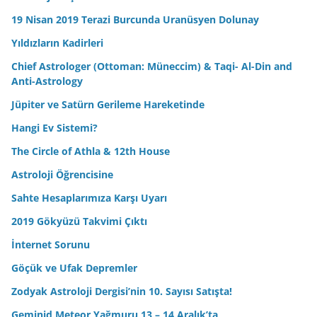
19 Nisan 2019 Terazi Burcunda Uranüsyen Dolunay
Yıldızların Kadirleri
Chief Astrologer (Ottoman: Müneccim) & Taqi- Al-Din and
Anti-Astrology
Jüpiter ve Satürn Gerileme Hareketinde
Hangi Ev Sistemi?
The Circle of Athla & 12th House
Astroloji Öğrencisine
Sahte Hesaplarımıza Karşı Uyarı
2019 Gökyüzü Takvimi Çıktı
İnternet Sorunu
Göçük ve Ufak Depremler
Zodyak Astroloji Dergisi’nin 10. Sayısı Satışta!
Geminid Meteor Yağmuru 13 – 14 Aralık’ta