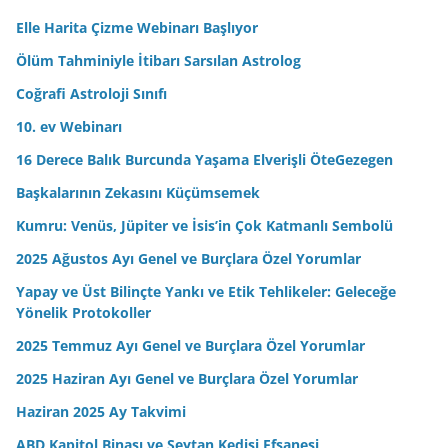
s
Elle Harita Çizme Webinarı Başlıyor
i
n
Ölüm Tahminiyle İtibarı Sarsılan Astrolog
i
Coğrafi Astroloji Sınıfı
z
10. ev Webinarı
16 Derece Balık Burcunda Yaşama Elverişli ÖteGezegen
Başkalarının Zekasını Küçümsemek
Kumru: Venüs, Jüpiter ve İsis’in Çok Katmanlı Sembolü
2025 Ağustos Ayı Genel ve Burçlara Özel Yorumlar
Yapay ve Üst Bilinçte Yankı ve Etik Tehlikeler: Geleceğe
Yönelik Protokoller
2025 Temmuz Ayı Genel ve Burçlara Özel Yorumlar
2025 Haziran Ayı Genel ve Burçlara Özel Yorumlar
Haziran 2025 Ay Takvimi
ABD Kapitol Binası ve Şeytan Kedisi Efsanesi