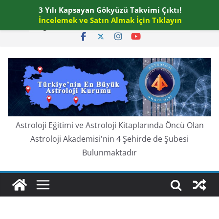
Skip
3 Yılı Kapsayan Gökyüzü Takvimi Çıktı!
Cuma, Ağustos 7, 2026
to
İncelemek ve Satın Almak İçin Tıklayın
En güncel:
content
Astroloji Eğitimi ve Astroloji Kitaplarında Öncü Olan
Astroloji Akademisi'nin 4 Şehirde de Şubesi
Bulunmaktadır