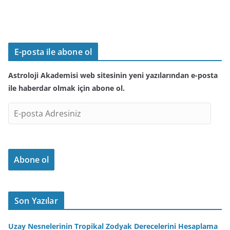
E-posta ile abone ol
Astroloji Akademisi web sitesinin yeni yazılarından e-posta
ile haberdar olmak için abone ol.
E
-
p
o
Abone ol
s
t
a
A
Son Yazılar
d
r
Uzay Nesnelerinin Tropikal Zodyak Derecelerini Hesaplama