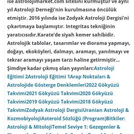
ise astrolojimarket.com sitesini kurmuştur ve aynı
yıl Astroloji Derneği'nin kurulmasına öncülük
etmiştir. 2016 yılında ise Zodyak Astroloji Dergisi'ni
çıkartmaya başlamıştır. Integritas tekniğinin
yaratıcısıdır.Karate'de siyah kemer sahibidir.
Astrolojik tablolar, tasarımlar ve diorama yapmayı,
doğayı, ekoköyleri, dalmayı, aramayı, yanılmayı ve
tekrar aramayı yaşam tarzı haline getirmiştir…
Şimdiye kadar çıkmış olan yayınları:
Astroloji
Eğitimi 2
Astroloji Eğitimi 1
Arap Noktaları &
Astrolojide Gösterge Denklemleri
2022 Gökyüzü
Takvimi
2021 Gökyüzü Takvimi
2020 Gökyüzü
Takvimi
2019 Gökyüzü Takvimi
2018 Gökyüzü
Takvimi
Zodyak Astroloji Dergisi
Uranian Astroloji &
Kozmobiyoloji
Asteroid Sözlüğü (Program)
Bitkiler:
Astroloji & Mitoloji
Temel Seviye 1: Gezegenler &