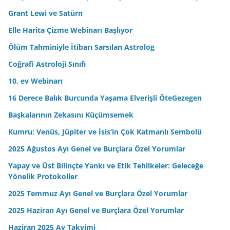
e
Grant Lewi ve Satürn
s
Elle Harita Çizme Webinarı Başlıyor
i
n
Ölüm Tahminiyle İtibarı Sarsılan Astrolog
i
Coğrafi Astroloji Sınıfı
z
10. ev Webinarı
16 Derece Balık Burcunda Yaşama Elverişli ÖteGezegen
Başkalarının Zekasını Küçümsemek
Kumru: Venüs, Jüpiter ve İsis’in Çok Katmanlı Sembolü
2025 Ağustos Ayı Genel ve Burçlara Özel Yorumlar
Yapay ve Üst Bilinçte Yankı ve Etik Tehlikeler: Geleceğe
Yönelik Protokoller
2025 Temmuz Ayı Genel ve Burçlara Özel Yorumlar
2025 Haziran Ayı Genel ve Burçlara Özel Yorumlar
Haziran 2025 Ay Takvimi