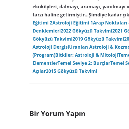
ekoköyleri, dalmayı, aramayı, yanılmayı 
tarzı haline getirmiştir…
Şimdiye kadar çık
Eğitimi 2
Astroloji Eğitimi 1
Arap Noktaları 
Denklemleri
2022 Gökyüzü Takvimi
2021 G
Gökyüzü Takvimi
2019 Gökyüzü Takvimi
2
Astroloji Dergisi
Uranian Astroloji & Kozmo
(Program)
Bitkiler: Astroloji & Mitoloji
Teme
Elementler
Temel Seviye 2: Burçlar
Temel Se
Açılar
2015 Gökyüzü Takvimi
Bir Yorum Yapın