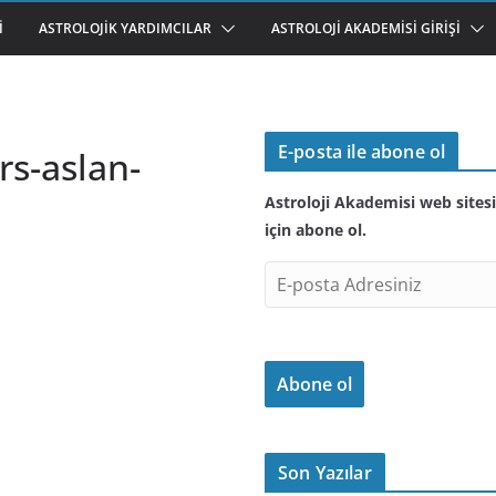
I
ASTROLOJIK YARDIMCILAR
ASTROLOJI AKADEMISI GIRIŞI
E-posta ile abone ol
s-aslan-
Astroloji Akademisi web sitesi
için abone ol.
E
-
p
o
Abone ol
s
t
a
A
Son Yazılar
d