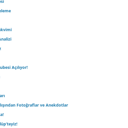
esi
celeme
akvimi
nalizi
z
ubesi Açılıyor!
ı
arı
lışından Fotoğraflar ve Anekdotlar
ta!
üp’teyiz!