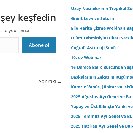
r
Uzay Nesnelerinin Tropikal Z
 şey keşfedin
e
Grant Lewi ve Satürn
s
Elle Harita Çizme Webinarı Baş
i
nt to your email.
n
Ölüm Tahminiyle İtibarı Sarsıl
i
Abone ol
Coğrafi Astroloji Sınıfı
z
10. ev Webinarı
16 Derece Balık Burcunda Yaş
Başkalarının Zekasını Küçüm
Sonraki →
Kumru: Venüs, Jüpiter ve İsis
2025 Ağustos Ayı Genel ve Bur
Yapay ve Üst Bilinçte Yankı ve
2025 Temmuz Ayı Genel ve Bur
2025 Haziran Ayı Genel ve Bur