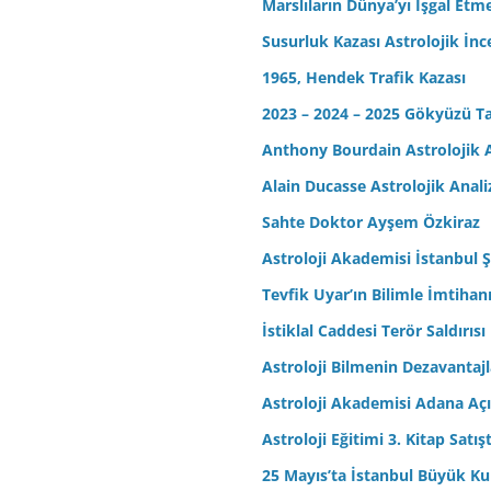
Marslıların Dünya’yı İşgal Etm
Susurluk Kazası Astrolojik İn
1965, Hendek Trafik Kazası
2023 – 2024 – 2025 Gökyüzü T
Anthony Bourdain Astrolojik A
Alain Ducasse Astrolojik Anali
Sahte Doktor Ayşem Özkiraz
Astroloji Akademisi İstanbul Ş
Tevfik Uyar’ın Bilimle İmtihan
İstiklal Caddesi Terör Saldırısı
Astroloji Bilmenin Dezavantajl
Astroloji Akademisi Adana Açı
Astroloji Eğitimi 3. Kitap Satış
25 Mayıs’ta İstanbul Büyük Kul