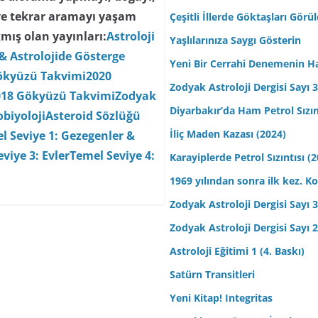
ve tekrar aramayı yaşam
Çeşitli İllerde Göktaşları Görü
mış olan yayınları:
Astroloji
Yaşlılarınıza Saygı Gösterin
& Astrolojide Gösterge
Yeni Bir Cerrahi Denemenin H
ökyüzü Takvimi
2020
Zodyak Astroloji Dergisi Sayı 31
018 Gökyüzü Takvimi
Zodyak
Diyarbakır’da Ham Petrol Sızın
biyoloji
Asteroid Sözlüğü
İliç Maden Kazası (2024)
l Seviye 1: Gezegenler &
viye 3: Evler
Temel Seviye 4:
Karayiplerde Petrol Sızıntısı (
1969 yılından sonra ilk kez.
Zodyak Astroloji Dergisi Sayı 30
Zodyak Astroloji Dergisi Sayı 29
Astroloji Eğitimi 1 (4. Baskı)
Satürn Transitleri
Yeni Kitap! Integritas