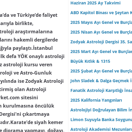
Haziran 2025 Ay Takvimi
ABD Kapitol Binası ve Şeytan K
da ve Türkiye’de faliyet
2025 Mayıs Ayı Genel ve Burçl
arıyla birlikte,
troloji araştırmalarına
2025 Nisan Ayı Genel ve Burçl
ılarını hakemli dergilerde
Zodyak Astroloji Dergisi 35. Sa
lığıyla paylaştı.İstanbul
2025 Mart Ayı Genel ve Burçla
lk defa YÖK onaylı astroloji
Büyük Kıtlık & 1315
z astroloji kursu veren
2025 Şubat Ayı Genel ve Burçl
troloji ve Astro-Gunluk
John Sladek & Dalga Geçmek İç
yılında ise Zodyak Astroloji
tirmiş olan Astroloji
Fanatik Astroloji Karşıtlığı İn
rket.com sitesini
2025 Kalifornia Yangınları
nin kurulmasına öncülük
Astrolojiyi Doğrulayan Bilim İ
 Dergisi'ni çıkartmaya
Limon Suyuyla Banka Soygun
ısıdır.Karate'de siyah kemer
Astroloji Akademisi Mezunları
 ve diorama yapmayı, doğayı,