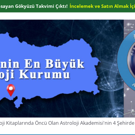
apsayan Gökyüzü Takvimi Çıktı!
İncelemek ve Satın Almak İçi
oloji Kitaplarında Öncü Olan Astroloji Akademisi'nin 4 Şehir