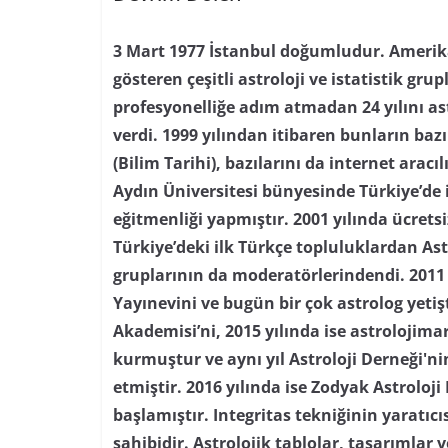
3 Mart 1977 İstanbul doğumludur. Amerika’
gösteren çeşitli astroloji ve istatistik grupl
profesyonelliğe adım atmadan 24 yılını as
verdi. 1999 yılından itibaren bunların baz
(Bilim Tarihi), bazılarını da internet aracı
Aydın Üniversitesi bünyesinde Türkiye’de i
eğitmenliği yapmıştır. 2001 yılında ücretsi
Türkiye’deki ilk Türkçe topluluklardan As
gruplarının da moderatörlerindendi. 2011 
Yayınevini ve bugün bir çok astrolog yetiş
Akademisi’ni, 2015 yılında ise astrolojima
kurmuştur ve aynı yıl Astroloji Derneği'
etmiştir. 2016 yılında ise Zodyak Astroloji
başlamıştır. Integritas tekniğinin yaratıc
sahibidir. Astrolojik tablolar, tasarımlar