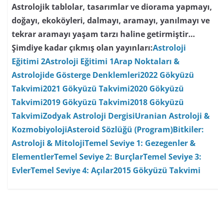
Astrolojik tablolar, tasarımlar ve diorama yapmayı,
doğayı, ekoköyleri, dalmayı, aramayı, yanılmayı ve
tekrar aramayı yaşam tarzı haline getirmiştir…
Şimdiye kadar çıkmış olan yayınları:
Astroloji
Eğitimi 2
Astroloji Eğitimi 1
Arap Noktaları &
Astrolojide Gösterge Denklemleri
2022 Gökyüzü
Takvimi
2021 Gökyüzü Takvimi
2020 Gökyüzü
Takvimi
2019 Gökyüzü Takvimi
2018 Gökyüzü
Takvimi
Zodyak Astroloji Dergisi
Uranian Astroloji &
Kozmobiyoloji
Asteroid Sözlüğü (Program)
Bitkiler:
Astroloji & Mitoloji
Temel Seviye 1: Gezegenler &
Elementler
Temel Seviye 2: Burçlar
Temel Seviye 3:
Evler
Temel Seviye 4: Açılar
2015 Gökyüzü Takvimi