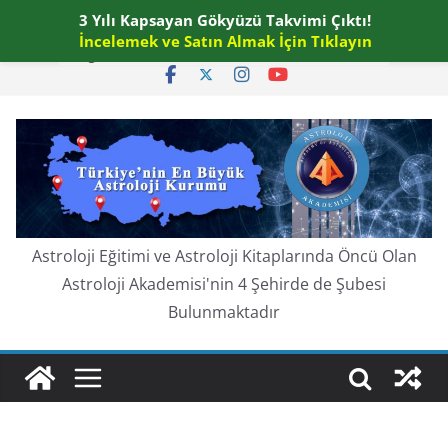
Skip
3 Yılı Kapsayan Gökyüzü Takvimi Çıktı!
Perşembe, Ağustos 6, 2026
to
İncelemek ve Satın Almak İçin Tıklayın
En güncel:
content
Astroloji Eğitimi ve Astroloji Kitaplarında Öncü Olan
Astroloji Akademisi'nin 4 Şehirde de Şubesi
Bulunmaktadır