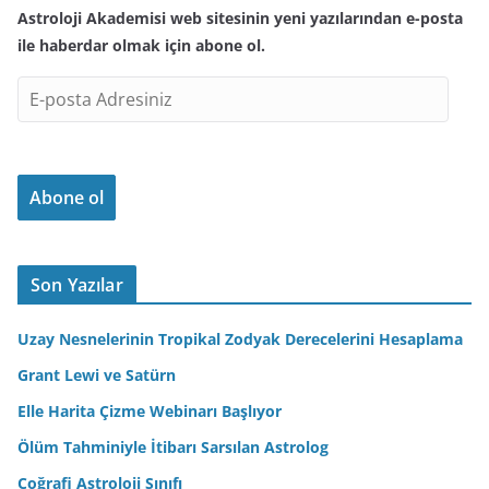
Astroloji Akademisi web sitesinin yeni yazılarından e-posta
ile haberdar olmak için abone ol.
E
-
p
o
Abone ol
s
t
a
A
Son Yazılar
d
r
Uzay Nesnelerinin Tropikal Zodyak Derecelerini Hesaplama
e
Grant Lewi ve Satürn
s
Elle Harita Çizme Webinarı Başlıyor
i
n
Ölüm Tahminiyle İtibarı Sarsılan Astrolog
i
Coğrafi Astroloji Sınıfı