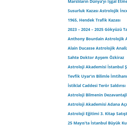
Marslıların Dünya’yı İşgal Etm
Susurluk Kazası Astrolojik İn
1965, Hendek Trafik Kazası
2023 – 2024 – 2025 Gökyüzü T
Anthony Bourdain Astrolojik A
Alain Ducasse Astrolojik Anali
Sahte Doktor Ayşem Özkiraz
Astroloji Akademisi İstanbul Ş
Tevfik Uyar’ın Bilimle İmtihan
İstiklal Caddesi Terör Saldırısı
Astroloji Bilmenin Dezavantajl
Astroloji Akademisi Adana Açı
Astroloji Eğitimi 3. Kitap Satış
25 Mayıs’ta İstanbul Büyük Kul