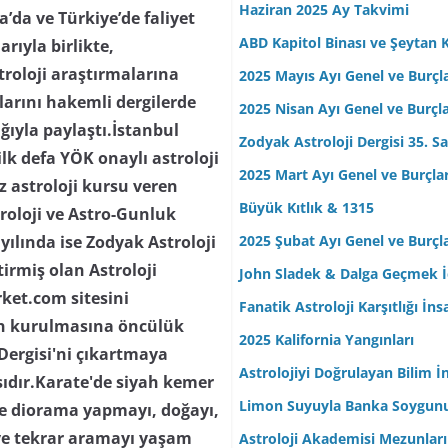
Haziran 2025 Ay Takvimi
da ve Türkiye’de faliyet
ABD Kapitol Binası ve Şeytan K
arıyla birlikte,
troloji araştırmalarına
2025 Mayıs Ayı Genel ve Burçl
ılarını hakemli dergilerde
2025 Nisan Ayı Genel ve Burçl
lığıyla paylaştı.İstanbul
Zodyak Astroloji Dergisi 35. Sa
lk defa YÖK onaylı astroloji
2025 Mart Ayı Genel ve Burçla
z astroloji kursu veren
Büyük Kıtlık & 1315
troloji ve Astro-Gunluk
2025 Şubat Ayı Genel ve Burçl
yılında ise Zodyak Astroloji
tirmiş olan Astroloji
John Sladek & Dalga Geçmek İç
rket.com sitesini
Fanatik Astroloji Karşıtlığı İn
nin kurulmasına öncülük
2025 Kalifornia Yangınları
 Dergisi'ni çıkartmaya
Astrolojiyi Doğrulayan Bilim İ
ısıdır.Karate'de siyah kemer
Limon Suyuyla Banka Soygun
 ve diorama yapmayı, doğayı,
ve tekrar aramayı yaşam
Astroloji Akademisi Mezunları