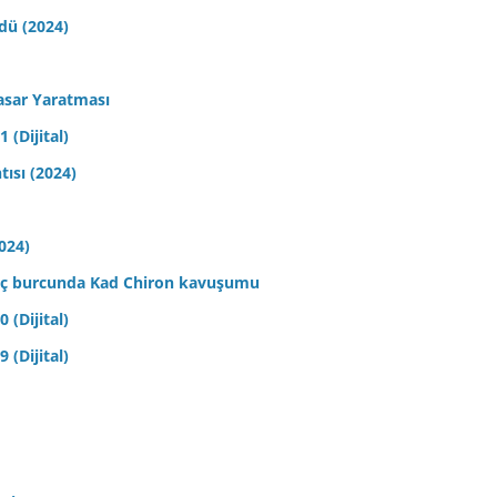
ldü (2024)
asar Yaratması
 (Dijital)
tısı (2024)
2024)
 Koç burcunda Kad Chiron kavuşumu
 (Dijital)
 (Dijital)