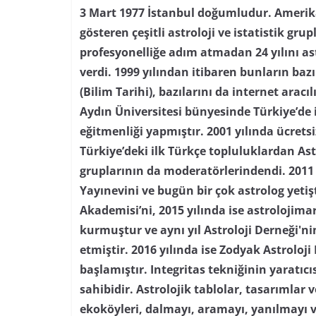
3 Mart 1977 İstanbul doğumludur. Amerika’
gösteren çeşitli astroloji ve istatistik grupl
profesyonelliğe adım atmadan 24 yılını as
verdi. 1999 yılından itibaren bunların baz
(Bilim Tarihi), bazılarını da internet aracı
Aydın Üniversitesi bünyesinde Türkiye’de i
eğitmenliği yapmıştır. 2001 yılında ücretsi
Türkiye’deki ilk Türkçe topluluklardan As
gruplarının da moderatörlerindendi. 2011 
Yayınevini ve bugün bir çok astrolog yetiş
Akademisi’ni, 2015 yılında ise astrolojima
kurmuştur ve aynı yıl Astroloji Derneği'
etmiştir. 2016 yılında ise Zodyak Astroloji
başlamıştır. Integritas tekniğinin yaratıc
sahibidir. Astrolojik tablolar, tasarımlar
ekoköyleri, dalmayı, aramayı, yanılmayı 