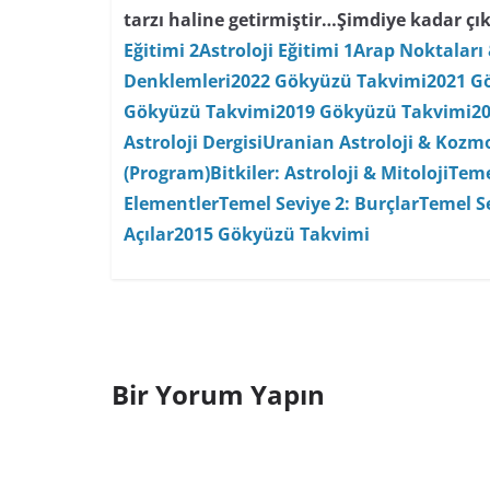
tarzı haline getirmiştir…
Şimdiye kadar çık
Eğitimi 2
Astroloji Eğitimi 1
Arap Noktaları 
Denklemleri
2022 Gökyüzü Takvimi
2021 G
Gökyüzü Takvimi
2019 Gökyüzü Takvimi
2
Astroloji Dergisi
Uranian Astroloji & Kozmo
(Program)
Bitkiler: Astroloji & Mitoloji
Teme
Elementler
Temel Seviye 2: Burçlar
Temel Se
Açılar
2015 Gökyüzü Takvimi
Bir Yorum Yapın