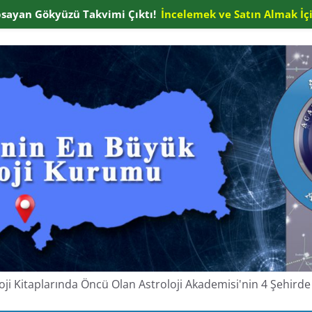
apsayan Gökyüzü Takvimi Çıktı!
İncelemek ve Satın Almak İçi
oloji Kitaplarında Öncü Olan Astroloji Akademisi'nin 4 Şehir