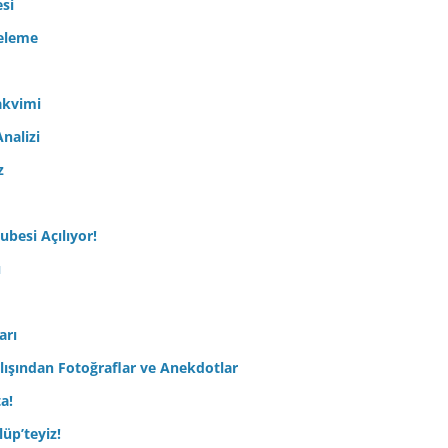
esi
celeme
akvimi
nalizi
z
ubesi Açılıyor!
ı
arı
lışından Fotoğraflar ve Anekdotlar
ta!
üp’teyiz!