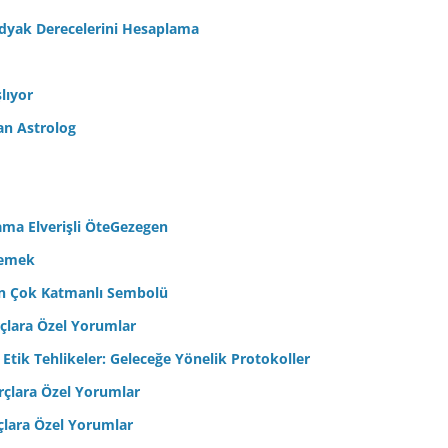
odyak Derecelerini Hesaplama
lıyor
an Astrolog
ama Elverişli ÖteGezegen
semek
’in Çok Katmanlı Sembolü
çlara Özel Yorumlar
 Etik Tehlikeler: Geleceğe Yönelik Protokoller
çlara Özel Yorumlar
çlara Özel Yorumlar