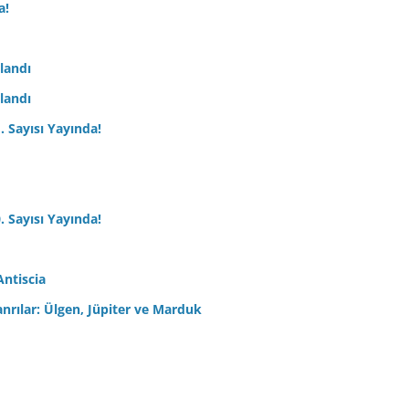
a!
nlandı
nlandı
. Sayısı Yayında!
. Sayısı Yayında!
Antiscia
anrılar: Ülgen, Jüpiter ve Marduk