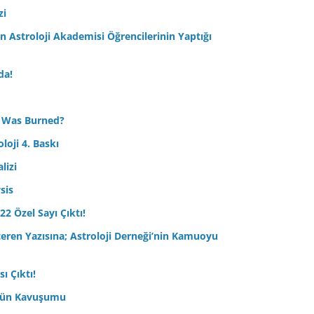
zi
Astroloji Akademisi Öğrencilerinin Yaptığı
da!
 Was Burned?
loji 4. Baskı
lizi
sis
22 Özel Sayı Çıktı!
çeren Yazısına; Astroloji Derneği’nin Kamuoyu
ı Çıktı!
ptün Kavuşumu