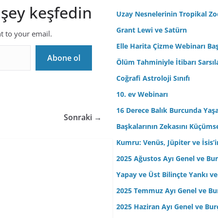
 şey keşfedin
r
Uzay Nesnelerinin Tropikal Z
e
Grant Lewi ve Satürn
nt to your email.
s
Elle Harita Çizme Webinarı Baş
i
Abone ol
n
Ölüm Tahminiyle İtibarı Sarsıl
i
Coğrafi Astroloji Sınıfı
z
10. ev Webinarı
16 Derece Balık Burcunda Yaş
Sonraki →
Başkalarının Zekasını Küçüm
Kumru: Venüs, Jüpiter ve İsis
2025 Ağustos Ayı Genel ve Bur
Yapay ve Üst Bilinçte Yankı ve
2025 Temmuz Ayı Genel ve Bur
2025 Haziran Ayı Genel ve Bur