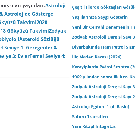
mış olan yayınları:
Astroloji
Çeşitli İllerde Göktaşları Görü
& Astrolojide Gösterge
Yaşlılarınıza Saygı Gösterin
ökyüzü Takvimi
2020
Yeni Bir Cerrahi Denemenin H
018 Gökyüzü Takvimi
Zodyak
Zodyak Astroloji Dergisi Sayı 31
biyoloji
Asteroid Sözlüğü
Diyarbakır’da Ham Petrol Sızın
l Seviye 1: Gezegenler &
viye 3: Evler
Temel Seviye 4:
İliç Maden Kazası (2024)
Karayiplerde Petrol Sızıntısı (
1969 yılından sonra ilk kez.
Zodyak Astroloji Dergisi Sayı 30
Zodyak Astroloji Dergisi Sayı 29
Astroloji Eğitimi 1 (4. Baskı)
Satürn Transitleri
Yeni Kitap! Integritas