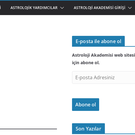
I
ASTROLOJIK YARDIMCILAR
ASTROLOJI AKADEMISI GIRIŞI
E-posta ile abone ol
Astroloji Akademisi web sitesi
için abone ol.
E
-
p
o
Abone ol
s
t
a
A
Son Yazılar
d