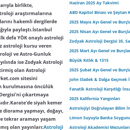
Haziran 2025 Ay Takvimi
arıyla birlikte,
ABD Kapitol Binası ve Şeytan K
troloji araştırmalarına
ılarını hakemli dergilerde
2025 Mayıs Ayı Genel ve Burçl
lığıyla paylaştı.İstanbul
2025 Nisan Ayı Genel ve Burçl
lk defa YÖK onaylı astroloji
Zodyak Astroloji Dergisi 35. Sa
z astroloji kursu veren
2025 Mart Ayı Genel ve Burçla
troloji ve Astro-Gunluk
Büyük Kıtlık & 1315
yılında ise Zodyak Astroloji
2025 Şubat Ayı Genel ve Burçl
tirmiş olan Astroloji
rket.com sitesini
John Sladek & Dalga Geçmek İç
nin kurulmasına öncülük
Fanatik Astroloji Karşıtlığı İn
 Dergisi'ni çıkartmaya
2025 Kalifornia Yangınları
ısıdır.Karate'de siyah kemer
Astrolojiyi Doğrulayan Bilim İ
 ve diorama yapmayı, doğayı,
Limon Suyuyla Banka Soygun
ve tekrar aramayı yaşam
mış olan yayınları:
Astroloji
Astroloji Akademisi Mezunları