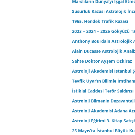
Marslıların Dünya’yı İşgal Etm
Susurluk Kazası Astrolojik İn
1965, Hendek Trafik Kazası
2023 – 2024 – 2025 Gökyüzü T
Anthony Bourdain Astrolojik A
Alain Ducasse Astrolojik Anali
Sahte Doktor Ayşem Özkiraz
Astroloji Akademisi İstanbul Ş
Tevfik Uyar’ın Bilimle İmtihan
İstiklal Caddesi Terör Saldırısı
Astroloji Bilmenin Dezavantajl
Astroloji Akademisi Adana Açı
Astroloji Eğitimi 3. Kitap Satış
25 Mayıs’ta İstanbul Büyük Kul