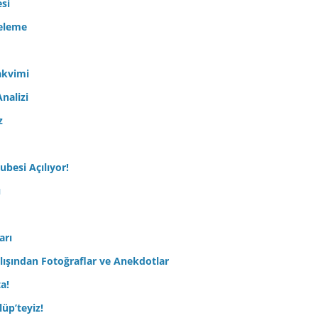
esi
celeme
akvimi
nalizi
z
ubesi Açılıyor!
ı
arı
lışından Fotoğraflar ve Anekdotlar
ta!
üp’teyiz!