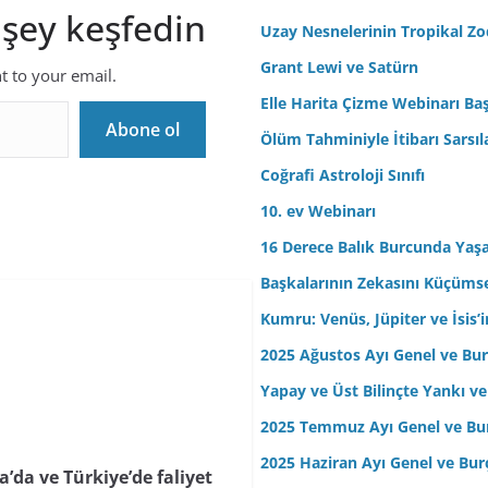
 şey keşfedin
r
Uzay Nesnelerinin Tropikal Z
e
Grant Lewi ve Satürn
nt to your email.
s
Elle Harita Çizme Webinarı Baş
i
Abone ol
n
Ölüm Tahminiyle İtibarı Sarsıl
i
Coğrafi Astroloji Sınıfı
z
10. ev Webinarı
16 Derece Balık Burcunda Yaş
Başkalarının Zekasını Küçüm
Kumru: Venüs, Jüpiter ve İsis
2025 Ağustos Ayı Genel ve Bur
Yapay ve Üst Bilinçte Yankı ve
2025 Temmuz Ayı Genel ve Bur
2025 Haziran Ayı Genel ve Bur
da ve Türkiye’de faliyet