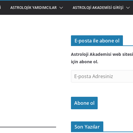
I
ASTROLOJIK YARDIMCILAR
ASTROLOJI AKADEMISI GIRIŞI
E-posta ile abone ol
Astroloji Akademisi web sitesi
için abone ol.
E
-
p
o
Abone ol
s
t
a
A
Son Yazılar
d