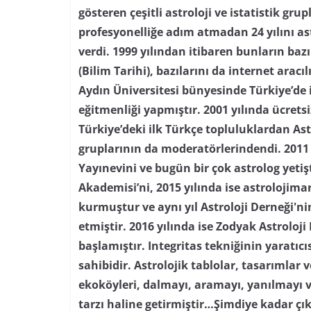
gösteren çeşitli astroloji ve istatistik grupl
profesyonelliğe adım atmadan 24 yılını as
verdi. 1999 yılından itibaren bunların baz
(Bilim Tarihi), bazılarını da internet aracı
Aydın Üniversitesi bünyesinde Türkiye’de i
eğitmenliği yapmıştır. 2001 yılında ücretsi
Türkiye’deki ilk Türkçe topluluklardan As
gruplarının da moderatörlerindendi. 2011 
Yayınevini ve bugün bir çok astrolog yetiş
Akademisi’ni, 2015 yılında ise astrolojima
kurmuştur ve aynı yıl Astroloji Derneği'
etmiştir. 2016 yılında ise Zodyak Astroloji
başlamıştır. Integritas tekniğinin yaratıc
sahibidir. Astrolojik tablolar, tasarımlar
ekoköyleri, dalmayı, aramayı, yanılmayı 
tarzı haline getirmiştir…
Şimdiye kadar çık