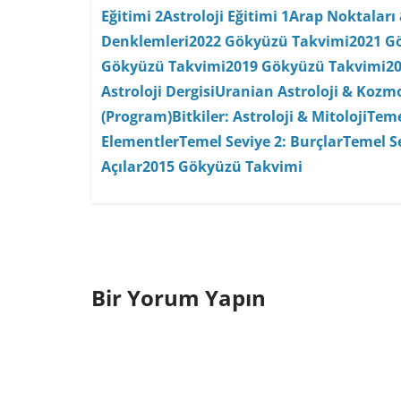
Eğitimi 2
Astroloji Eğitimi 1
Arap Noktaları 
Denklemleri
2022 Gökyüzü Takvimi
2021 G
Gökyüzü Takvimi
2019 Gökyüzü Takvimi
2
Astroloji Dergisi
Uranian Astroloji & Kozmo
(Program)
Bitkiler: Astroloji & Mitoloji
Teme
Elementler
Temel Seviye 2: Burçlar
Temel Se
Açılar
2015 Gökyüzü Takvimi
Bir Yorum Yapın