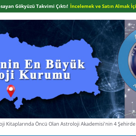
apsayan Gökyüzü Takvimi Çıktı!
İncelemek ve Satın Almak İçi
oloji Kitaplarında Öncü Olan Astroloji Akademisi'nin 4 Şehir