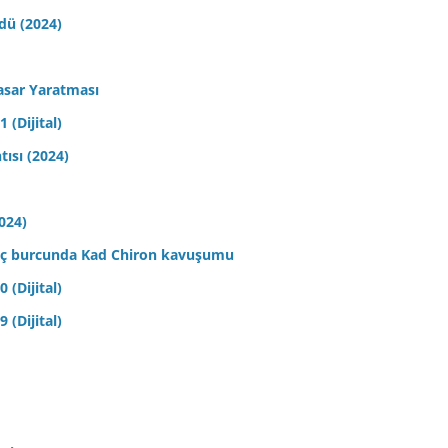
ldü (2024)
asar Yaratması
 (Dijital)
tısı (2024)
2024)
 Koç burcunda Kad Chiron kavuşumu
 (Dijital)
 (Dijital)