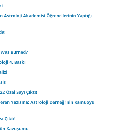
zi
Astroloji Akademisi Öğrencilerinin Yaptığı
da!
 Was Burned?
loji 4. Baskı
lizi
sis
22 Özel Sayı Çıktı!
çeren Yazısına; Astroloji Derneği’nin Kamuoyu
ı Çıktı!
ptün Kavuşumu