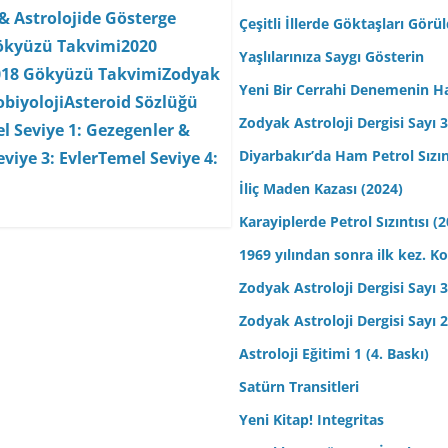
& Astrolojide Gösterge
Çeşitli İllerde Göktaşları Görü
ökyüzü Takvimi
2020
Yaşlılarınıza Saygı Gösterin
018 Gökyüzü Takvimi
Zodyak
Yeni Bir Cerrahi Denemenin H
biyoloji
Asteroid Sözlüğü
Zodyak Astroloji Dergisi Sayı 31
l Seviye 1: Gezegenler &
Diyarbakır’da Ham Petrol Sızın
viye 3: Evler
Temel Seviye 4:
İliç Maden Kazası (2024)
Karayiplerde Petrol Sızıntısı (
1969 yılından sonra ilk kez.
Zodyak Astroloji Dergisi Sayı 30
Zodyak Astroloji Dergisi Sayı 29
Astroloji Eğitimi 1 (4. Baskı)
Satürn Transitleri
Yeni Kitap! Integritas