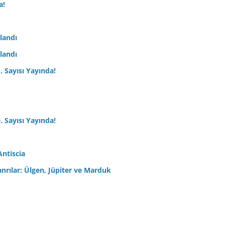
a!
nlandı
nlandı
. Sayısı Yayında!
. Sayısı Yayında!
Antiscia
anrılar: Ülgen, Jüpiter ve Marduk