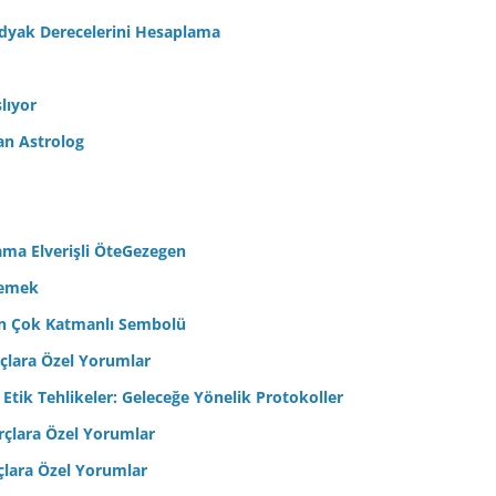
odyak Derecelerini Hesaplama
lıyor
an Astrolog
ama Elverişli ÖteGezegen
semek
’in Çok Katmanlı Sembolü
çlara Özel Yorumlar
 Etik Tehlikeler: Geleceğe Yönelik Protokoller
çlara Özel Yorumlar
çlara Özel Yorumlar