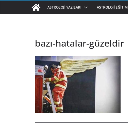
ASTROLOJI YAZILARI
ASTROLOJI EĞITIM
bazı-hatalar-güzeldir