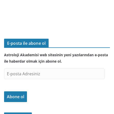
E-posta ile abone ol
Astroloji Akademisi web sitesinin yeni yazılarından e-posta
ile haberdar olmak için abone ol.
E
-
p
o
Abone ol
s
t
a