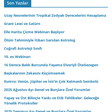
A
Son Yazılar
d
r
Uzay Nesnelerinin Tropikal Zodyak Derecelerini Hesaplama
e
Grant Lewi ve Satürn
s
Elle Harita Çizme Webinarı Başlıyor
i
n
Ölüm Tahminiyle İtibarı Sarsılan Astrolog
i
Coğrafi Astroloji Sınıfı
z
10. ev Webinarı
16 Derece Balık Burcunda Yaşama Elverişli ÖteGezegen
Başkalarının Zekasını Küçümsemek
Kumru: Venüs, Jüpiter ve İsis’in Çok Katmanlı Sembolü
2025 Ağustos Ayı Genel ve Burçlara Özel Yorumlar
Yapay ve Üst Bilinçte Yankı ve Etik Tehlikeler: Geleceğe
Yönelik Protokoller
2025 Temmuz Ayı Genel ve Burçlara Özel Yorumlar