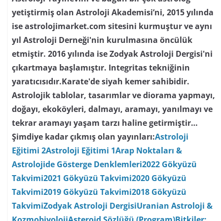
yetiştirmiş olan Astroloji Akademisi’ni, 2015 yılında
ise astrolojimarket.com sitesini kurmuştur ve aynı
yıl Astroloji Derneği'nin kurulmasına öncülük
etmiştir. 2016 yılında ise Zodyak Astroloji Dergisi'ni
çıkartmaya başlamıştır. Integritas tekniğinin
yaratıcısıdır.Karate'de siyah kemer sahibidir.
Astrolojik tablolar, tasarımlar ve diorama yapmayı,
doğayı, ekoköyleri, dalmayı, aramayı, yanılmayı ve
tekrar aramayı yaşam tarzı haline getirmiştir…
Şimdiye kadar çıkmış olan yayınları:
Astroloji
Eğitimi 2
Astroloji Eğitimi 1
Arap Noktaları &
Astrolojide Gösterge Denklemleri
2022 Gökyüzü
Takvimi
2021 Gökyüzü Takvimi
2020 Gökyüzü
Takvimi
2019 Gökyüzü Takvimi
2018 Gökyüzü
Takvimi
Zodyak Astroloji Dergisi
Uranian Astroloji &
Kozmobiyoloji
Asteroid Sözlüğü (Program)
Bitkiler: