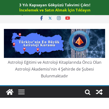
Skip
3 Yılı Kapsayan Gökyüzü Takvimi Çıktı!
Perşembe, Ağustos 6, 2026
to
İncelemek ve Satın Almak İçin Tıklayın
En güncel:
content
Astroloji Eğitimi ve Astroloji Kitaplarında Öncü Olan
Astroloji Akademisi'nin 4 Şehirde de Şubesi
Bulunmaktadır