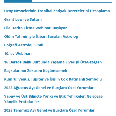
d
r
Uzay Nesnelerinin Tropikal Zodyak Derecelerini Hesaplama
e
Grant Lewi ve Satürn
s
Elle Harita Çizme Webinarı Başlıyor
i
n
Ölüm Tahminiyle İtibarı Sarsılan Astrolog
i
Coğrafi Astroloji Sınıfı
z
10. ev Webinarı
16 Derece Balık Burcunda Yaşama Elverişli ÖteGezegen
Başkalarının Zekasını Küçümsemek
Kumru: Venüs, Jüpiter ve İsis’in Çok Katmanlı Sembolü
2025 Ağustos Ayı Genel ve Burçlara Özel Yorumlar
Yapay ve Üst Bilinçte Yankı ve Etik Tehlikeler: Geleceğe
Yönelik Protokoller
2025 Temmuz Ayı Genel ve Burçlara Özel Yorumlar