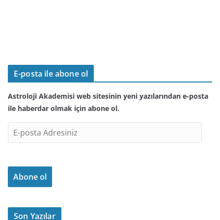
E-posta ile abone ol
Astroloji Akademisi web sitesinin yeni yazılarından e-posta
ile haberdar olmak için abone ol.
E
-
p
o
Abone ol
s
t
a
A
Son Yazılar