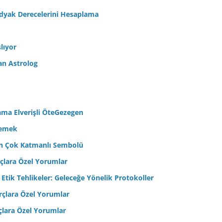
odyak Derecelerini Hesaplama
lıyor
an Astrolog
ama Elverişli ÖteGezegen
semek
’in Çok Katmanlı Sembolü
çlara Özel Yorumlar
 Etik Tehlikeler: Geleceğe Yönelik Protokoller
çlara Özel Yorumlar
çlara Özel Yorumlar