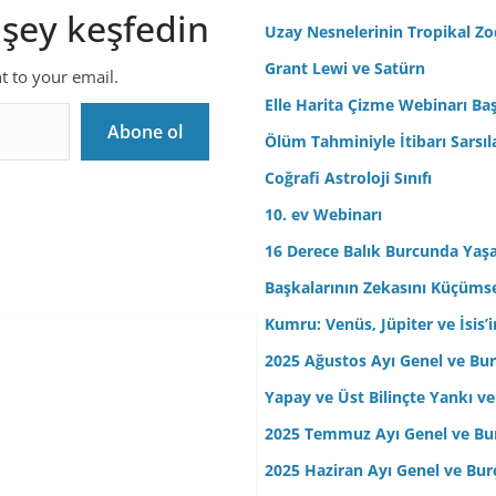
 şey keşfedin
r
Uzay Nesnelerinin Tropikal Z
e
Grant Lewi ve Satürn
nt to your email.
s
Elle Harita Çizme Webinarı Baş
i
Abone ol
n
Ölüm Tahminiyle İtibarı Sarsıl
i
Coğrafi Astroloji Sınıfı
z
10. ev Webinarı
16 Derece Balık Burcunda Yaş
Başkalarının Zekasını Küçüm
Kumru: Venüs, Jüpiter ve İsis
2025 Ağustos Ayı Genel ve Bur
Yapay ve Üst Bilinçte Yankı ve
2025 Temmuz Ayı Genel ve Bur
2025 Haziran Ayı Genel ve Bur