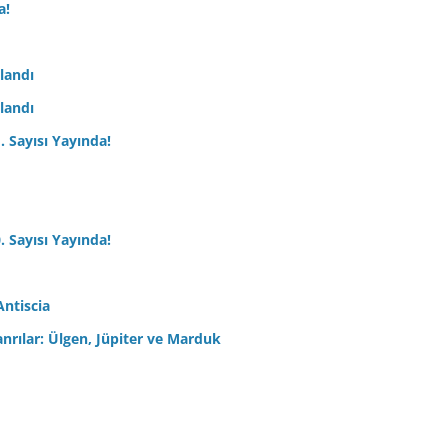
a!
nlandı
nlandı
. Sayısı Yayında!
. Sayısı Yayında!
Antiscia
anrılar: Ülgen, Jüpiter ve Marduk