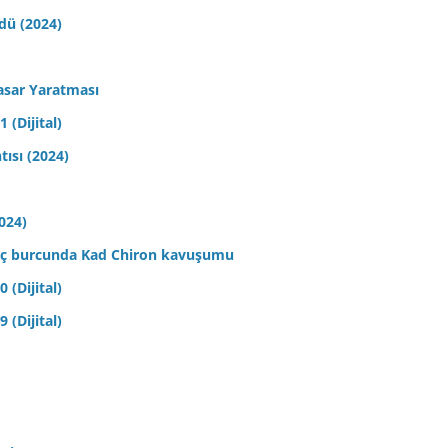
ldü (2024)
asar Yaratması
 (Dijital)
tısı (2024)
2024)
 Koç burcunda Kad Chiron kavuşumu
 (Dijital)
 (Dijital)