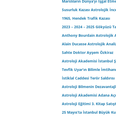
Marslıların Dünya’yı İşgal Etm
Susurluk Kazası Astrolojik İn
1965, Hendek Trafik Kazası
2023 – 2024 – 2025 Gökyüzü T
Anthony Bourdain Astrolojik A
Alain Ducasse Astrolojik Anali
Sahte Doktor Ayşem Özkiraz
Astroloji Akademisi İstanbul Ş
Tevfik Uyar’ın Bilimle İmtihan
İstiklal Caddesi Terör Saldırısı
Astroloji Bilmenin Dezavantajl
Astroloji Akademisi Adana Açı
Astroloji Eğitimi 3. Kitap Satış
25 Mayıs’ta İstanbul Büyük Kul