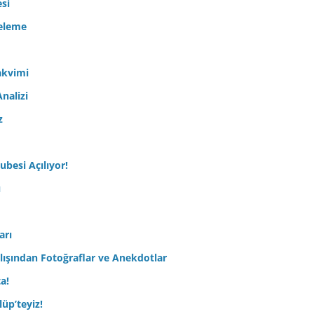
esi
celeme
akvimi
nalizi
z
ubesi Açılıyor!
ı
arı
lışından Fotoğraflar ve Anekdotlar
ta!
üp’teyiz!