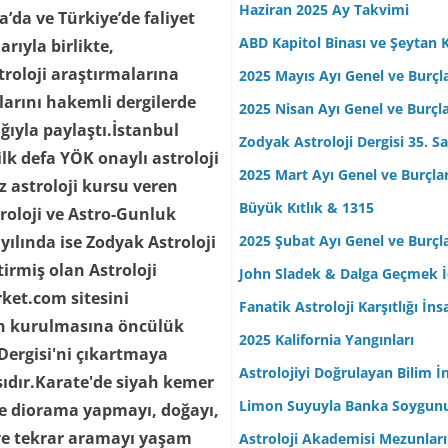
Haziran 2025 Ay Takvimi
da ve Türkiye’de faliyet
ABD Kapitol Binası ve Şeytan K
arıyla birlikte,
troloji araştırmalarına
2025 Mayıs Ayı Genel ve Burçl
ılarını hakemli dergilerde
2025 Nisan Ayı Genel ve Burçl
lığıyla paylaştı.İstanbul
Zodyak Astroloji Dergisi 35. Sa
lk defa YÖK onaylı astroloji
2025 Mart Ayı Genel ve Burçla
z astroloji kursu veren
Büyük Kıtlık & 1315
troloji ve Astro-Gunluk
2025 Şubat Ayı Genel ve Burçl
yılında ise Zodyak Astroloji
tirmiş olan Astroloji
John Sladek & Dalga Geçmek İç
rket.com sitesini
Fanatik Astroloji Karşıtlığı İn
nin kurulmasına öncülük
2025 Kalifornia Yangınları
 Dergisi'ni çıkartmaya
Astrolojiyi Doğrulayan Bilim İ
ısıdır.Karate'de siyah kemer
Limon Suyuyla Banka Soygun
 ve diorama yapmayı, doğayı,
ve tekrar aramayı yaşam
Astroloji Akademisi Mezunları