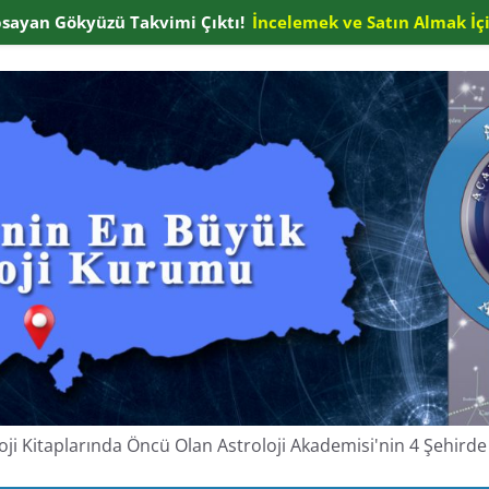
apsayan Gökyüzü Takvimi Çıktı!
İncelemek ve Satın Almak İçi
oloji Kitaplarında Öncü Olan Astroloji Akademisi'nin 4 Şehir