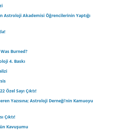
zi
Astroloji Akademisi Öğrencilerinin Yaptığı
da!
 Was Burned?
loji 4. Baskı
lizi
sis
22 Özel Sayı Çıktı!
çeren Yazısına; Astroloji Derneği’nin Kamuoyu
ı Çıktı!
ptün Kavuşumu