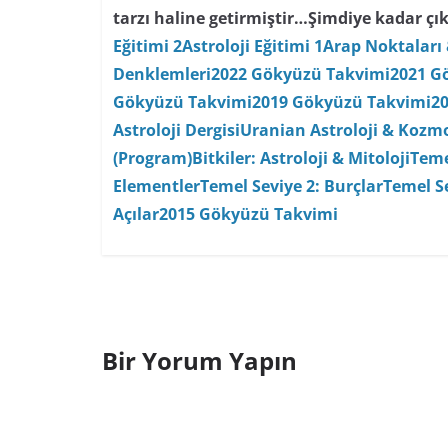
tarzı haline getirmiştir…
Şimdiye kadar çık
Eğitimi 2
Astroloji Eğitimi 1
Arap Noktaları 
Denklemleri
2022 Gökyüzü Takvimi
2021 G
Gökyüzü Takvimi
2019 Gökyüzü Takvimi
2
Astroloji Dergisi
Uranian Astroloji & Kozmo
(Program)
Bitkiler: Astroloji & Mitoloji
Teme
Elementler
Temel Seviye 2: Burçlar
Temel Se
Açılar
2015 Gökyüzü Takvimi
Bir Yorum Yapın