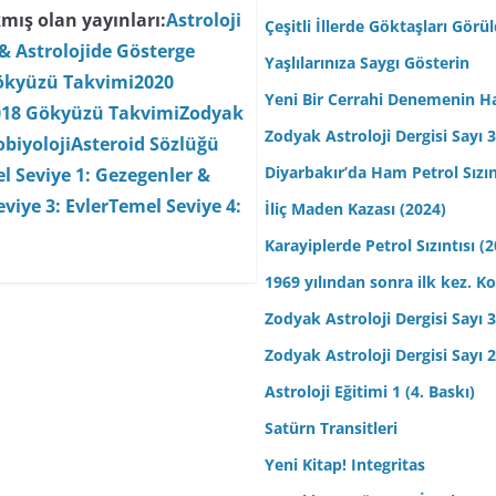
mış olan yayınları:
Astroloji
Çeşitli İllerde Göktaşları Görü
& Astrolojide Gösterge
Yaşlılarınıza Saygı Gösterin
ökyüzü Takvimi
2020
Yeni Bir Cerrahi Denemenin H
018 Gökyüzü Takvimi
Zodyak
Zodyak Astroloji Dergisi Sayı 31
biyoloji
Asteroid Sözlüğü
Diyarbakır’da Ham Petrol Sızın
l Seviye 1: Gezegenler &
viye 3: Evler
Temel Seviye 4:
İliç Maden Kazası (2024)
Karayiplerde Petrol Sızıntısı (
1969 yılından sonra ilk kez.
Zodyak Astroloji Dergisi Sayı 30
Zodyak Astroloji Dergisi Sayı 29
Astroloji Eğitimi 1 (4. Baskı)
Satürn Transitleri
Yeni Kitap! Integritas