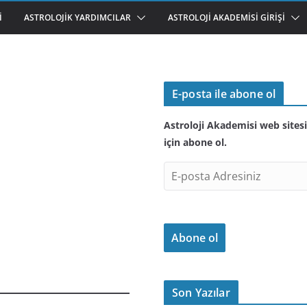
I
ASTROLOJIK YARDIMCILAR
ASTROLOJI AKADEMISI GIRIŞI
E-posta ile abone ol
Astroloji Akademisi web sitesi
için abone ol.
E
-
p
o
Abone ol
s
t
a
A
Son Yazılar
d