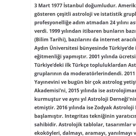
3 Mart 1977 İstanbul doğumludur. Amerika’
gösteren çeşitli astroloji ve istatistik grupl
profesyonelliğe adım atmadan 24 yılını as
verdi. 1999 yılından itibaren bunların baz
(Bilim Tarihi), bazılarını da internet aracı
Aydın Üniversitesi bünyesinde Türkiye’de i
eğitmenliği yapmıştır. 2001 yılında ücretsi
Türkiye’deki ilk Türkçe topluluklardan As
gruplarının da moderatörlerindendi. 2011 
Yayınevini ve bugün bir çok astrolog yetiş
Akademisi’ni, 2015 yılında ise astrolojima
kurmuştur ve aynı yıl Astroloji Derneği'
etmiştir. 2016 yılında ise Zodyak Astroloji
başlamıştır. Integritas tekniğinin yaratıc
sahibidir. Astrolojik tablolar, tasarımlar
ekoköyleri, dalmayı, aramayı, yanılmayı 