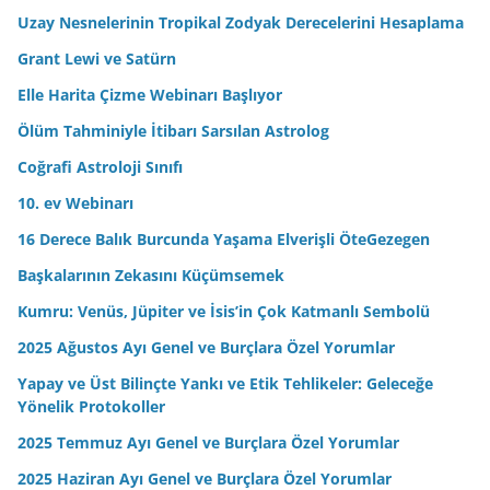
r
Uzay Nesnelerinin Tropikal Zodyak Derecelerini Hesaplama
e
Grant Lewi ve Satürn
s
Elle Harita Çizme Webinarı Başlıyor
i
n
Ölüm Tahminiyle İtibarı Sarsılan Astrolog
i
Coğrafi Astroloji Sınıfı
z
10. ev Webinarı
16 Derece Balık Burcunda Yaşama Elverişli ÖteGezegen
Başkalarının Zekasını Küçümsemek
Kumru: Venüs, Jüpiter ve İsis’in Çok Katmanlı Sembolü
2025 Ağustos Ayı Genel ve Burçlara Özel Yorumlar
Yapay ve Üst Bilinçte Yankı ve Etik Tehlikeler: Geleceğe
Yönelik Protokoller
2025 Temmuz Ayı Genel ve Burçlara Özel Yorumlar
2025 Haziran Ayı Genel ve Burçlara Özel Yorumlar