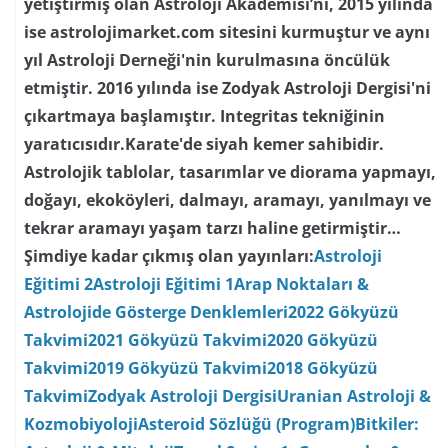
yetiştirmiş olan Astroloji Akademisi’ni, 2015 yılında
ise astrolojimarket.com sitesini kurmuştur ve aynı
yıl Astroloji Derneği'nin kurulmasına öncülük
etmiştir. 2016 yılında ise Zodyak Astroloji Dergisi'ni
çıkartmaya başlamıştır. Integritas tekniğinin
yaratıcısıdır.Karate'de siyah kemer sahibidir.
Astrolojik tablolar, tasarımlar ve diorama yapmayı,
doğayı, ekoköyleri, dalmayı, aramayı, yanılmayı ve
tekrar aramayı yaşam tarzı haline getirmiştir…
Şimdiye kadar çıkmış olan yayınları:
Astroloji
Eğitimi 2
Astroloji Eğitimi 1
Arap Noktaları &
Astrolojide Gösterge Denklemleri
2022 Gökyüzü
Takvimi
2021 Gökyüzü Takvimi
2020 Gökyüzü
Takvimi
2019 Gökyüzü Takvimi
2018 Gökyüzü
Takvimi
Zodyak Astroloji Dergisi
Uranian Astroloji &
Kozmobiyoloji
Asteroid Sözlüğü (Program)
Bitkiler: