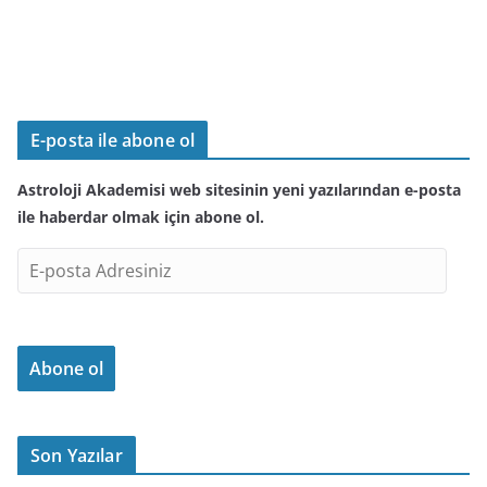
E-posta ile abone ol
Astroloji Akademisi web sitesinin yeni yazılarından e-posta
ile haberdar olmak için abone ol.
E
-
p
o
Abone ol
s
t
a
A
Son Yazılar
d