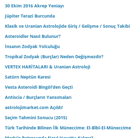
30 Ekim 2016 Akrep Yeniayı
Jüpiter Terazi Burcunda
Klasik ve Uranian Astrolojide Giriş / Gelişme / Sonuç Takibi
Asteroidler Nasıl Bulunur?
İnsanın Zodyak Yolculuğu
Tropikal Zodyak (Burçlar) Neden Değişmezdir?
VERTEX HARİTALARI & Uranian Astroloji
Satürn Neptün Karesi
Vesta Asteroidi Bingöl’den Geçti
Antiscia / Burçların Yansımaları
astrolojimarket.com Açıldı!
Seçim Tahmini Sonucu (2015)
Türk Tarihinde Bilinen İlk Müneccime: El-Bîbî-El-Müneccime
Merkür Retrosunda Nasıl Hayatta Kalınır?