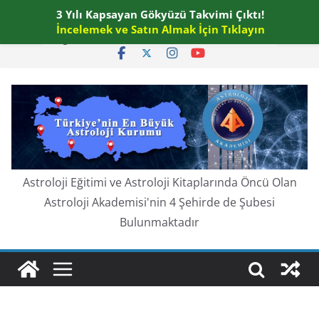
Skip
3 Yılı Kapsayan Gökyüzü Takvimi Çıktı!
Perşembe, Ağustos 6, 2026
to
İncelemek ve Satın Almak İçin Tıklayın
En güncel:
content
Astroloji Eğitimi ve Astroloji Kitaplarında Öncü Olan
Astroloji Akademisi'nin 4 Şehirde de Şubesi
Bulunmaktadır