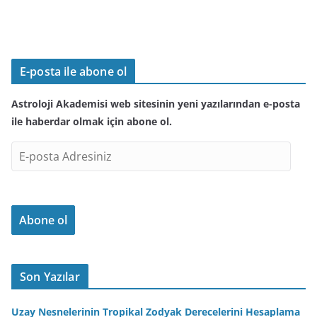
E-posta ile abone ol
Astroloji Akademisi web sitesinin yeni yazılarından e-posta
ile haberdar olmak için abone ol.
E
-
p
o
Abone ol
s
t
a
A
Son Yazılar
d
r
Uzay Nesnelerinin Tropikal Zodyak Derecelerini Hesaplama