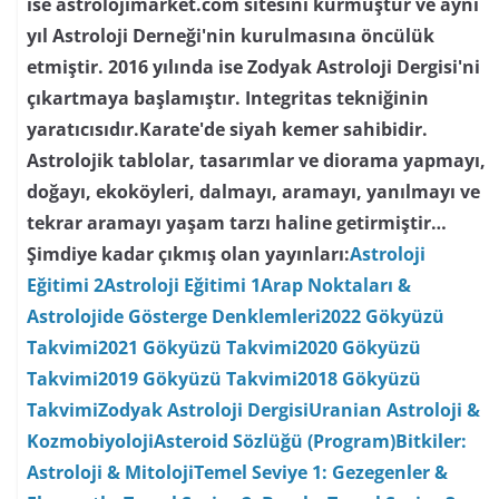
ise astrolojimarket.com sitesini kurmuştur ve aynı
yıl Astroloji Derneği'nin kurulmasına öncülük
etmiştir. 2016 yılında ise Zodyak Astroloji Dergisi'ni
çıkartmaya başlamıştır. Integritas tekniğinin
yaratıcısıdır.Karate'de siyah kemer sahibidir.
Astrolojik tablolar, tasarımlar ve diorama yapmayı,
doğayı, ekoköyleri, dalmayı, aramayı, yanılmayı ve
tekrar aramayı yaşam tarzı haline getirmiştir…
Şimdiye kadar çıkmış olan yayınları:
Astroloji
Eğitimi 2
Astroloji Eğitimi 1
Arap Noktaları &
Astrolojide Gösterge Denklemleri
2022 Gökyüzü
Takvimi
2021 Gökyüzü Takvimi
2020 Gökyüzü
Takvimi
2019 Gökyüzü Takvimi
2018 Gökyüzü
Takvimi
Zodyak Astroloji Dergisi
Uranian Astroloji &
Kozmobiyoloji
Asteroid Sözlüğü (Program)
Bitkiler:
Astroloji & Mitoloji
Temel Seviye 1: Gezegenler &