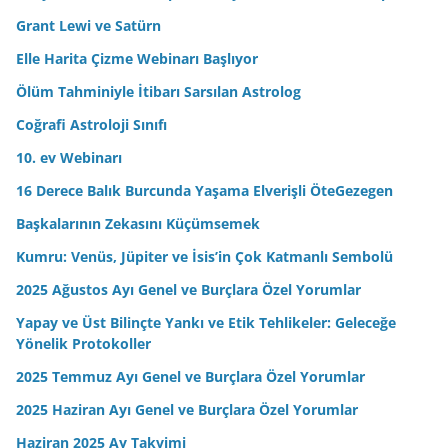
e
Grant Lewi ve Satürn
s
Elle Harita Çizme Webinarı Başlıyor
i
n
Ölüm Tahminiyle İtibarı Sarsılan Astrolog
i
Coğrafi Astroloji Sınıfı
z
10. ev Webinarı
16 Derece Balık Burcunda Yaşama Elverişli ÖteGezegen
Başkalarının Zekasını Küçümsemek
Kumru: Venüs, Jüpiter ve İsis’in Çok Katmanlı Sembolü
2025 Ağustos Ayı Genel ve Burçlara Özel Yorumlar
Yapay ve Üst Bilinçte Yankı ve Etik Tehlikeler: Geleceğe
Yönelik Protokoller
2025 Temmuz Ayı Genel ve Burçlara Özel Yorumlar
2025 Haziran Ayı Genel ve Burçlara Özel Yorumlar
Haziran 2025 Ay Takvimi