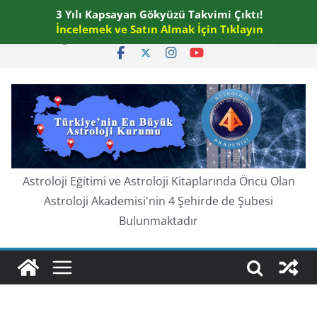
Skip
3 Yılı Kapsayan Gökyüzü Takvimi Çıktı!
Perşembe, Ağustos 6, 2026
to
İncelemek ve Satın Almak İçin Tıklayın
En güncel:
content
Astroloji Eğitimi ve Astroloji Kitaplarında Öncü Olan
Astroloji Akademisi'nin 4 Şehirde de Şubesi
Bulunmaktadır