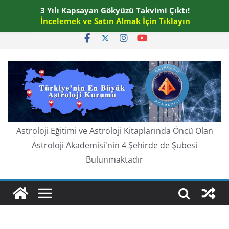
Skip
3 Yılı Kapsayan Gökyüzü Takvimi Çıktı!
Cuma, Ağustos 7, 2026
to
İncelemek ve Satın Almak İçin Tıklayın
En güncel:
content
Astroloji Eğitimi ve Astroloji Kitaplarında Öncü Olan
Astroloji Akademisi'nin 4 Şehirde de Şubesi
Bulunmaktadır