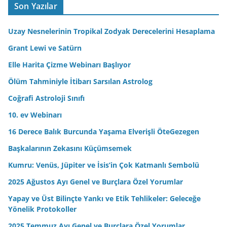
A
Son Yazılar
d
r
Uzay Nesnelerinin Tropikal Zodyak Derecelerini Hesaplama
e
Grant Lewi ve Satürn
s
Elle Harita Çizme Webinarı Başlıyor
i
n
Ölüm Tahminiyle İtibarı Sarsılan Astrolog
i
Coğrafi Astroloji Sınıfı
z
10. ev Webinarı
16 Derece Balık Burcunda Yaşama Elverişli ÖteGezegen
Başkalarının Zekasını Küçümsemek
Kumru: Venüs, Jüpiter ve İsis’in Çok Katmanlı Sembolü
2025 Ağustos Ayı Genel ve Burçlara Özel Yorumlar
Yapay ve Üst Bilinçte Yankı ve Etik Tehlikeler: Geleceğe
Yönelik Protokoller
2025 Temmuz Ayı Genel ve Burçlara Özel Yorumlar