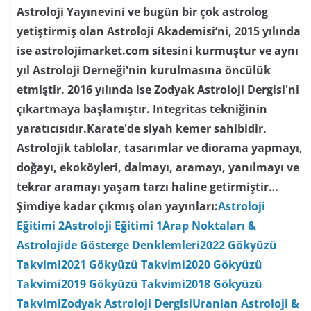
Astroloji Yayınevini ve bugün bir çok astrolog
yetiştirmiş olan Astroloji Akademisi’ni, 2015 yılında
ise astrolojimarket.com sitesini kurmuştur ve aynı
yıl Astroloji Derneği'nin kurulmasına öncülük
etmiştir. 2016 yılında ise Zodyak Astroloji Dergisi'ni
çıkartmaya başlamıştır. Integritas tekniğinin
yaratıcısıdır.Karate'de siyah kemer sahibidir.
Astrolojik tablolar, tasarımlar ve diorama yapmayı,
doğayı, ekoköyleri, dalmayı, aramayı, yanılmayı ve
tekrar aramayı yaşam tarzı haline getirmiştir…
Şimdiye kadar çıkmış olan yayınları:
Astroloji
Eğitimi 2
Astroloji Eğitimi 1
Arap Noktaları &
Astrolojide Gösterge Denklemleri
2022 Gökyüzü
Takvimi
2021 Gökyüzü Takvimi
2020 Gökyüzü
Takvimi
2019 Gökyüzü Takvimi
2018 Gökyüzü
Takvimi
Zodyak Astroloji Dergisi
Uranian Astroloji &