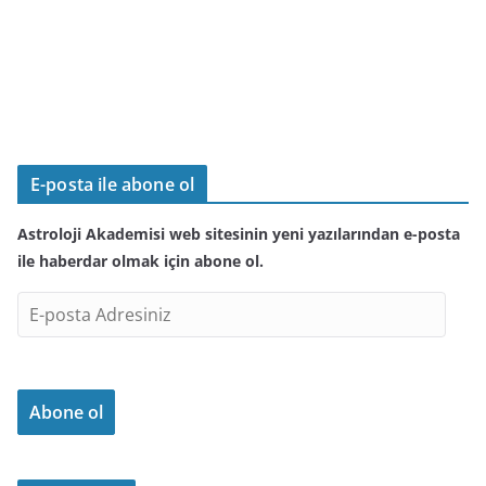
E-posta ile abone ol
Astroloji Akademisi web sitesinin yeni yazılarından e-posta
ile haberdar olmak için abone ol.
E
-
p
o
Abone ol
s
t
a