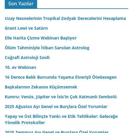
A
Son Yazılar
d
r
Uzay Nesnelerinin Tropikal Zodyak Derecelerini Hesaplama
e
Grant Lewi ve Satürn
s
Elle Harita Çizme Webinarı Başlıyor
i
n
Ölüm Tahminiyle İtibarı Sarsılan Astrolog
i
Coğrafi Astroloji Sınıfı
z
10. ev Webinarı
16 Derece Balık Burcunda Yaşama Elverişli ÖteGezegen
Başkalarının Zekasını Küçümsemek
Kumru: Venüs, Jüpiter ve İsis’in Çok Katmanlı Sembolü
2025 Ağustos Ayı Genel ve Burçlara Özel Yorumlar
Yapay ve Üst Bilinçte Yankı ve Etik Tehlikeler: Geleceğe
Yönelik Protokoller
2025 Temmuz Ayı Genel ve Burçlara Özel Yorumlar