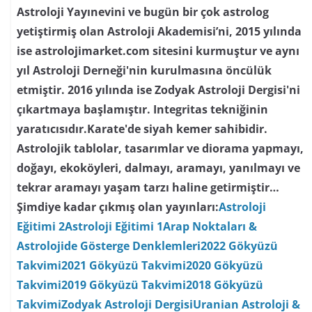
Astroloji Yayınevini ve bugün bir çok astrolog
yetiştirmiş olan Astroloji Akademisi’ni, 2015 yılında
ise astrolojimarket.com sitesini kurmuştur ve aynı
yıl Astroloji Derneği'nin kurulmasına öncülük
etmiştir. 2016 yılında ise Zodyak Astroloji Dergisi'ni
çıkartmaya başlamıştır. Integritas tekniğinin
yaratıcısıdır.Karate'de siyah kemer sahibidir.
Astrolojik tablolar, tasarımlar ve diorama yapmayı,
doğayı, ekoköyleri, dalmayı, aramayı, yanılmayı ve
tekrar aramayı yaşam tarzı haline getirmiştir…
Şimdiye kadar çıkmış olan yayınları:
Astroloji
Eğitimi 2
Astroloji Eğitimi 1
Arap Noktaları &
Astrolojide Gösterge Denklemleri
2022 Gökyüzü
Takvimi
2021 Gökyüzü Takvimi
2020 Gökyüzü
Takvimi
2019 Gökyüzü Takvimi
2018 Gökyüzü
Takvimi
Zodyak Astroloji Dergisi
Uranian Astroloji &