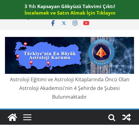
Skip
3 Yılı Kapsayan Gökyüzü Takvimi Çıktı!
Cumartesi, Ağustos 8, 2026
to
İncelemek ve Satın Almak İçin Tıklayın
En güncel:
content
Astroloji Eğitimi ve Astroloji Kitaplarında Öncü Olan
Astroloji Akademisi'nin 4 Şehirde de Şubesi
Bulunmaktadır