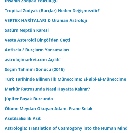
İnsanın Zodyak Yolculuğu
Tropikal Zodyak (Burçlar) Neden Değişmezdir?
VERTEX HARİTALARI & Uranian Astroloji
Satürn Neptün Karesi
Vesta Asteroidi Bingöl’den Geçti
Antiscia / Burçların Yansımaları
astrolojimarket.com Açıldı!
Seçim Tahmini Sonucu (2015)
Türk Tarihinde Bilinen İlk Müneccime: El-Bîbî-El-Müneccime
Merkür Retrosunda Nasıl Hayatta Kalınır?
Jüpiter Başak Burcunda
Ölüme Meydan Okuyan Adam: Frane Selak
Asetilsalisilik Asit
Astrologia; Translation of Cosmogony into the Human Mind