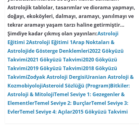
Astrolojik tablolar, tasarımlar ve diorama yapmayı,
doğayı, ekoköyleri, dalmayı, aramayı, yanılmayı ve
tekrar aramayı yaşam tarzı haline getirmiştir…
Şimdiye kadar çıkmış olan yayınları:
Astroloji
Eğitimi 2
Astroloji Eğitimi 1
Arap Noktaları &
Astrolojide Gösterge Denklemleri
2022 Gökyüzü
Takvimi
2021 Gökyüzü Takvimi
2020 Gökyüzü
Takvimi
2019 Gökyüzü Takvimi
2018 Gökyüzü
Takvimi
Zodyak Astroloji Dergisi
Uranian Astroloji &
Kozmobiyoloji
Asteroid Sözlüğü (Program)
Bitkiler:
Astroloji & Mitoloji
Temel Seviye 1: Gezegenler &
Elementler
Temel Seviye 2: Burçlar
Temel Seviye 3:
Evler
Temel Seviye 4: Açılar
2015 Gökyüzü Takvimi