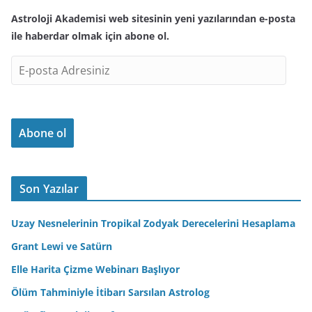
Astroloji Akademisi web sitesinin yeni yazılarından e-posta
ile haberdar olmak için abone ol.
E
-
p
o
Abone ol
s
t
a
A
Son Yazılar
d
r
Uzay Nesnelerinin Tropikal Zodyak Derecelerini Hesaplama
e
Grant Lewi ve Satürn
s
Elle Harita Çizme Webinarı Başlıyor
i
n
Ölüm Tahminiyle İtibarı Sarsılan Astrolog
i