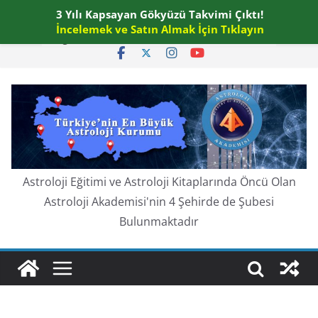
Skip
3 Yılı Kapsayan Gökyüzü Takvimi Çıktı!
Perşembe, Ağustos 6, 2026
to
İncelemek ve Satın Almak İçin Tıklayın
En güncel:
content
Astroloji Eğitimi ve Astroloji Kitaplarında Öncü Olan
Astroloji Akademisi'nin 4 Şehirde de Şubesi
Bulunmaktadır