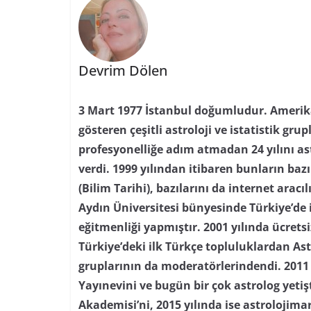
Devrim Dölen
3 Mart 1977 İstanbul doğumludur. Amerika’
gösteren çeşitli astroloji ve istatistik grupl
profesyonelliğe adım atmadan 24 yılını as
verdi. 1999 yılından itibaren bunların baz
(Bilim Tarihi), bazılarını da internet aracı
Aydın Üniversitesi bünyesinde Türkiye’de i
eğitmenliği yapmıştır. 2001 yılında ücretsi
Türkiye’deki ilk Türkçe topluluklardan As
gruplarının da moderatörlerindendi. 2011 
Yayınevini ve bugün bir çok astrolog yetiş
Akademisi’ni, 2015 yılında ise astrolojima