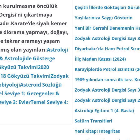
nin kurulmasına öncülük
Çeşitli İllerde Göktaşları Görü
 Dergisi'ni çıkartmaya
Yaşlılarınıza Saygı Gösterin
ısıdır.Karate'de siyah kemer
Yeni Bir Cerrahi Denemenin H
 ve diorama yapmayı, doğayı,
Zodyak Astroloji Dergisi Sayı 31
ve tekrar aramayı yaşam
Diyarbakır’da Ham Petrol Sızın
mış olan yayınları:
Astroloji
& Astrolojide Gösterge
İliç Maden Kazası (2024)
ökyüzü Takvimi
2020
Karayiplerde Petrol Sızıntısı (
018 Gökyüzü Takvimi
Zodyak
1969 yılından sonra ilk kez.
biyoloji
Asteroid Sözlüğü
Zodyak Astroloji Dergisi Sayı 30
l Seviye 1: Gezegenler &
Zodyak Astroloji Dergisi Sayı 29
viye 3: Evler
Temel Seviye 4:
Astroloji Eğitimi 1 (4. Baskı)
Satürn Transitleri
Yeni Kitap! Integritas