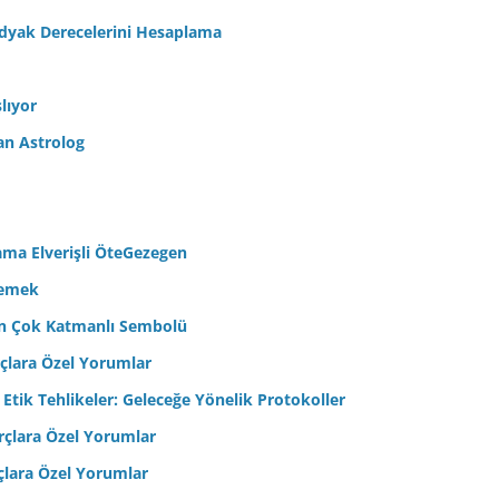
odyak Derecelerini Hesaplama
lıyor
an Astrolog
ama Elverişli ÖteGezegen
semek
’in Çok Katmanlı Sembolü
çlara Özel Yorumlar
 Etik Tehlikeler: Geleceğe Yönelik Protokoller
çlara Özel Yorumlar
çlara Özel Yorumlar