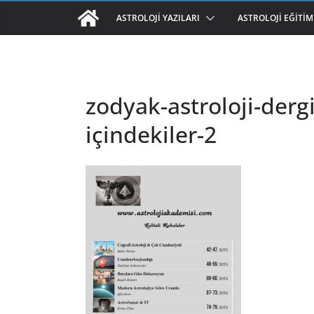
ASTROLOJI YAZILARI
ASTROLOJI EĞITIM
zodyak-astroloji-dergi
içindekiler-2