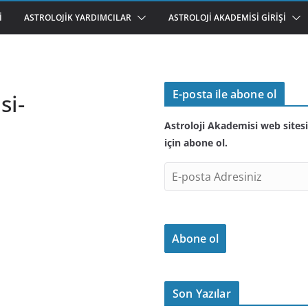
I
ASTROLOJIK YARDIMCILAR
ASTROLOJI AKADEMISI GIRIŞI
E-posta ile abone ol
si-
Astroloji Akademisi web sitesi
için abone ol.
E
-
p
o
Abone ol
s
t
a
A
Son Yazılar
d