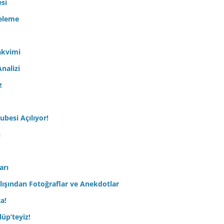
esi
celeme
akvimi
nalizi
z
ubesi Açılıyor!
ı
arı
lışından Fotoğraflar ve Anekdotlar
ta!
üp’teyiz!