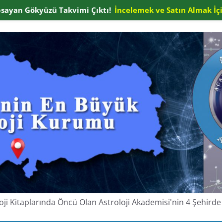
apsayan Gökyüzü Takvimi Çıktı!
İncelemek ve Satın Almak İçi
oloji Kitaplarında Öncü Olan Astroloji Akademisi'nin 4 Şehir