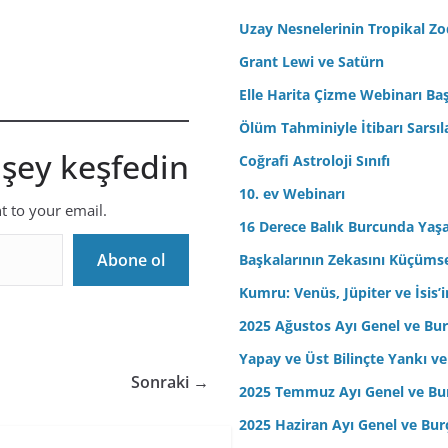
r
Uzay Nesnelerinin Tropikal Z
e
Grant Lewi ve Satürn
s
Elle Harita Çizme Webinarı Baş
i
n
Ölüm Tahminiyle İtibarı Sarsıl
i
 şey keşfedin
Coğrafi Astroloji Sınıfı
z
10. ev Webinarı
nt to your email.
16 Derece Balık Burcunda Yaş
Abone ol
Başkalarının Zekasını Küçüm
Kumru: Venüs, Jüpiter ve İsis
2025 Ağustos Ayı Genel ve Bur
Yapay ve Üst Bilinçte Yankı ve
Sonraki →
2025 Temmuz Ayı Genel ve Bur
2025 Haziran Ayı Genel ve Bur