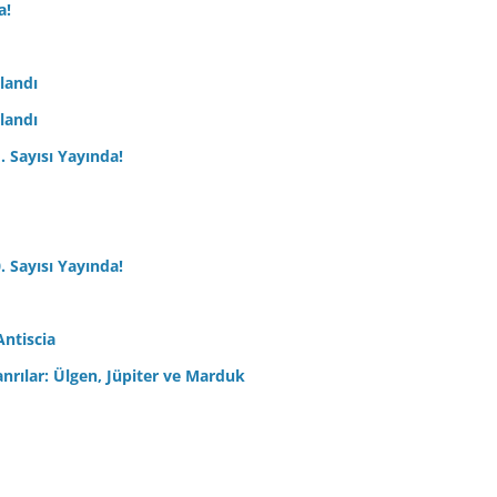
a!
nlandı
nlandı
. Sayısı Yayında!
. Sayısı Yayında!
Antiscia
anrılar: Ülgen, Jüpiter ve Marduk