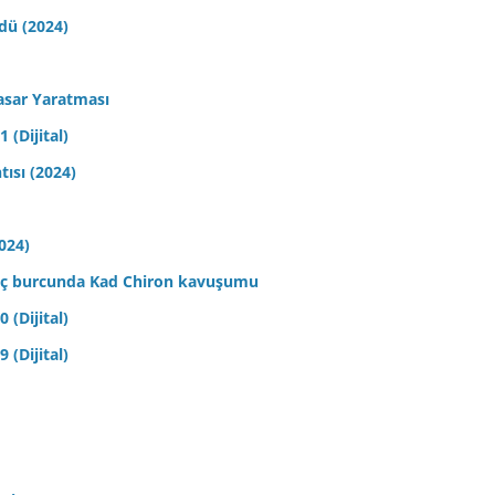
ldü (2024)
asar Yaratması
 (Dijital)
tısı (2024)
2024)
 Koç burcunda Kad Chiron kavuşumu
 (Dijital)
 (Dijital)