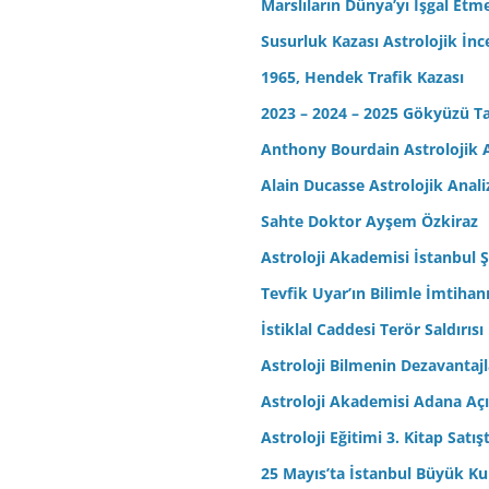
Marslıların Dünya’yı İşgal Etm
Susurluk Kazası Astrolojik İn
1965, Hendek Trafik Kazası
2023 – 2024 – 2025 Gökyüzü T
Anthony Bourdain Astrolojik A
Alain Ducasse Astrolojik Anali
Sahte Doktor Ayşem Özkiraz
Astroloji Akademisi İstanbul Ş
Tevfik Uyar’ın Bilimle İmtihan
İstiklal Caddesi Terör Saldırısı
Astroloji Bilmenin Dezavantajl
Astroloji Akademisi Adana Açı
Astroloji Eğitimi 3. Kitap Satış
25 Mayıs’ta İstanbul Büyük Kul