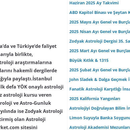
Haziran 2025 Ay Takvimi
ABD Kapitol Binası ve Şeytan K
2025 Mayıs Ayı Genel ve Burçl
2025 Nisan Ayı Genel ve Burçl
Zodyak Astroloji Dergisi 35. Sa
da ve Türkiye’de faliyet
2025 Mart Ayı Genel ve Burçla
arıyla birlikte,
Büyük Kıtlık & 1315
troloji araştırmalarına
2025 Şubat Ayı Genel ve Burçl
ılarını hakemli dergilerde
lığıyla paylaştı.İstanbul
John Sladek & Dalga Geçmek İç
lk defa YÖK onaylı astroloji
Fanatik Astroloji Karşıtlığı İn
z astroloji kursu veren
2025 Kalifornia Yangınları
troloji ve Astro-Gunluk
Astrolojiyi Doğrulayan Bilim İ
yılında ise Zodyak Astroloji
Limon Suyuyla Banka Soygun
tirmiş olan Astroloji
rket.com sitesini
Astroloji Akademisi Mezunları