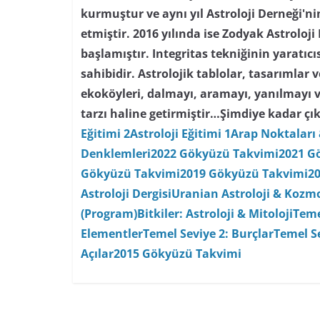
kurmuştur ve aynı yıl Astroloji Derneği'
etmiştir. 2016 yılında ise Zodyak Astroloji
başlamıştır. Integritas tekniğinin yaratıc
sahibidir. Astrolojik tablolar, tasarımlar
ekoköyleri, dalmayı, aramayı, yanılmayı 
tarzı haline getirmiştir…
Şimdiye kadar çık
Eğitimi 2
Astroloji Eğitimi 1
Arap Noktaları 
Denklemleri
2022 Gökyüzü Takvimi
2021 G
Gökyüzü Takvimi
2019 Gökyüzü Takvimi
2
Astroloji Dergisi
Uranian Astroloji & Kozmo
(Program)
Bitkiler: Astroloji & Mitoloji
Teme
Elementler
Temel Seviye 2: Burçlar
Temel Se
Açılar
2015 Gökyüzü Takvimi