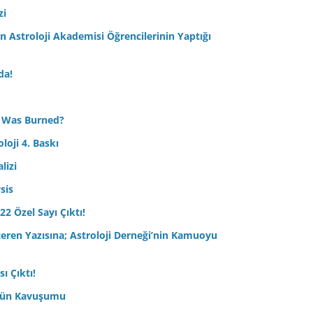
zi
Astroloji Akademisi Öğrencilerinin Yaptığı
da!
 Was Burned?
loji 4. Baskı
lizi
sis
22 Özel Sayı Çıktı!
çeren Yazısına; Astroloji Derneği’nin Kamuoyu
ı Çıktı!
ptün Kavuşumu