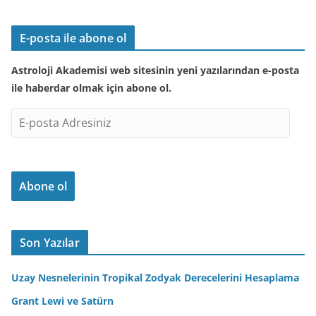
E-posta ile abone ol
Astroloji Akademisi web sitesinin yeni yazılarından e-posta
ile haberdar olmak için abone ol.
E
-
p
o
Abone ol
s
t
a
A
Son Yazılar
d
r
Uzay Nesnelerinin Tropikal Zodyak Derecelerini Hesaplama
e
Grant Lewi ve Satürn
s