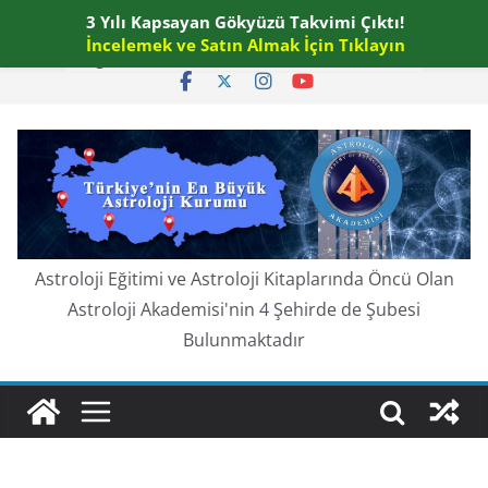
Skip
3 Yılı Kapsayan Gökyüzü Takvimi Çıktı!
Pazar, Ağustos 9, 2026
to
İncelemek ve Satın Almak İçin Tıklayın
En güncel:
content
Astroloji Eğitimi ve Astroloji Kitaplarında Öncü Olan
Astroloji Akademisi'nin 4 Şehirde de Şubesi
Bulunmaktadır