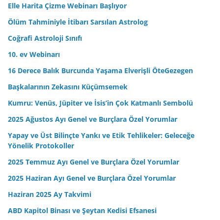
Elle Harita Çizme Webinarı Başlıyor
i
n
Ölüm Tahminiyle İtibarı Sarsılan Astrolog
i
Coğrafi Astroloji Sınıfı
z
10. ev Webinarı
16 Derece Balık Burcunda Yaşama Elverişli ÖteGezegen
Başkalarının Zekasını Küçümsemek
Kumru: Venüs, Jüpiter ve İsis’in Çok Katmanlı Sembolü
2025 Ağustos Ayı Genel ve Burçlara Özel Yorumlar
Yapay ve Üst Bilinçte Yankı ve Etik Tehlikeler: Geleceğe
Yönelik Protokoller
2025 Temmuz Ayı Genel ve Burçlara Özel Yorumlar
2025 Haziran Ayı Genel ve Burçlara Özel Yorumlar
Haziran 2025 Ay Takvimi
ABD Kapitol Binası ve Şeytan Kedisi Efsanesi