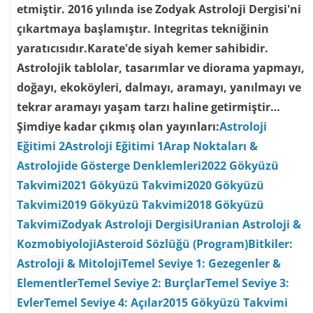
etmiştir. 2016 yılında ise Zodyak Astroloji Dergisi'ni
çıkartmaya başlamıştır. Integritas tekniğinin
yaratıcısıdır.Karate'de siyah kemer sahibidir.
Astrolojik tablolar, tasarımlar ve diorama yapmayı,
doğayı, ekoköyleri, dalmayı, aramayı, yanılmayı ve
tekrar aramayı yaşam tarzı haline getirmiştir…
Şimdiye kadar çıkmış olan yayınları:
Astroloji
Eğitimi 2
Astroloji Eğitimi 1
Arap Noktaları &
Astrolojide Gösterge Denklemleri
2022 Gökyüzü
Takvimi
2021 Gökyüzü Takvimi
2020 Gökyüzü
Takvimi
2019 Gökyüzü Takvimi
2018 Gökyüzü
Takvimi
Zodyak Astroloji Dergisi
Uranian Astroloji &
Kozmobiyoloji
Asteroid Sözlüğü (Program)
Bitkiler:
Astroloji & Mitoloji
Temel Seviye 1: Gezegenler &
Elementler
Temel Seviye 2: Burçlar
Temel Seviye 3:
Evler
Temel Seviye 4: Açılar
2015 Gökyüzü Takvimi