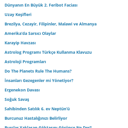
Dünyanın En Büyük 2. Feribot Faciası
Uzay Keşifleri
Brezilya, Cezayir, Filipinler, Malawi ve Almanya
Amerika’da Sarsıcı Olaylar
Karayip Havzası
Astrolog Programı Türkçe Kullanma Klavuzu
Astroloji Programları
Do The Planets Rule The Humans?
İnsanları Gezegenler mi Yönetiyor?
Ergenekon Davası
Soğuk Savaş
Sahibinden Satılık 6. ev Neptün’ü
Burcunuz Hastalığınızı Belirliyor
Burçlar Yaklaşan Göktaşını Görünce Ne Der?