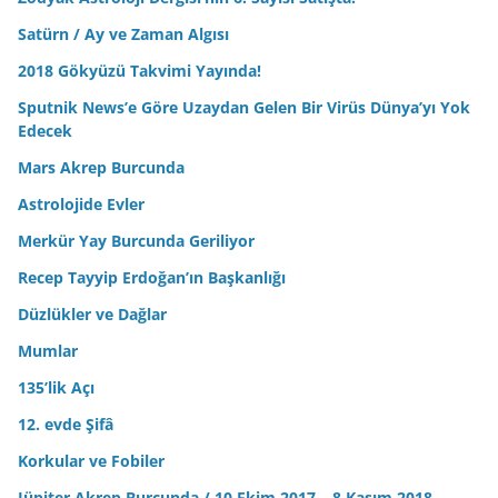
Satürn / Ay ve Zaman Algısı
2018 Gökyüzü Takvimi Yayında!
Sputnik News’e Göre Uzaydan Gelen Bir Virüs Dünya’yı Yok
Edecek
Mars Akrep Burcunda
Astrolojide Evler
Merkür Yay Burcunda Geriliyor
Recep Tayyip Erdoğan’ın Başkanlığı
Düzlükler ve Dağlar
Mumlar
135’lik Açı
12. evde Şifâ
Korkular ve Fobiler
Jüpiter Akrep Burcunda / 10 Ekim 2017 – 8 Kasım 2018