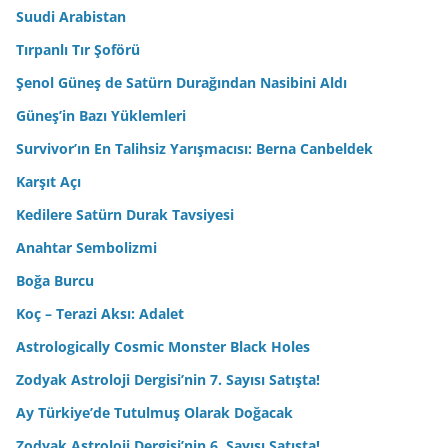
Suudi Arabistan
Tırpanlı Tır Şoförü
Şenol Güneş de Satürn Durağından Nasibini Aldı
Güneş’in Bazı Yüklemleri
Survivor’ın En Talihsiz Yarışmacısı: Berna Canbeldek
Karşıt Açı
Kedilere Satürn Durak Tavsiyesi
Anahtar Sembolizmi
Boğa Burcu
Koç – Terazi Aksı: Adalet
Astrologically Cosmic Monster Black Holes
Zodyak Astroloji Dergisi’nin 7. Sayısı Satışta!
Ay Türkiye’de Tutulmuş Olarak Doğacak
Zodyak Astroloji Dergisi’nin 6. Sayısı Satışta!