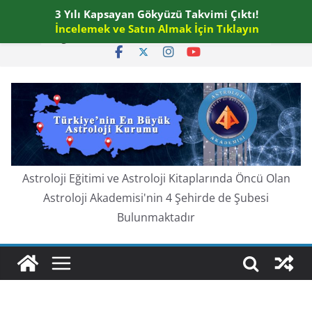
Skip
3 Yılı Kapsayan Gökyüzü Takvimi Çıktı!
Cumartesi, Ağustos 8, 2026
to
İncelemek ve Satın Almak İçin Tıklayın
En güncel:
content
Astroloji Eğitimi ve Astroloji Kitaplarında Öncü Olan
Astroloji Akademisi'nin 4 Şehirde de Şubesi
Bulunmaktadır