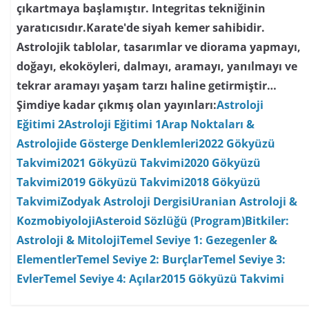
çıkartmaya başlamıştır. Integritas tekniğinin
yaratıcısıdır.Karate'de siyah kemer sahibidir.
Astrolojik tablolar, tasarımlar ve diorama yapmayı,
doğayı, ekoköyleri, dalmayı, aramayı, yanılmayı ve
tekrar aramayı yaşam tarzı haline getirmiştir…
Şimdiye kadar çıkmış olan yayınları:
Astroloji
Eğitimi 2
Astroloji Eğitimi 1
Arap Noktaları &
Astrolojide Gösterge Denklemleri
2022 Gökyüzü
Takvimi
2021 Gökyüzü Takvimi
2020 Gökyüzü
Takvimi
2019 Gökyüzü Takvimi
2018 Gökyüzü
Takvimi
Zodyak Astroloji Dergisi
Uranian Astroloji &
Kozmobiyoloji
Asteroid Sözlüğü (Program)
Bitkiler:
Astroloji & Mitoloji
Temel Seviye 1: Gezegenler &
Elementler
Temel Seviye 2: Burçlar
Temel Seviye 3:
Evler
Temel Seviye 4: Açılar
2015 Gökyüzü Takvimi