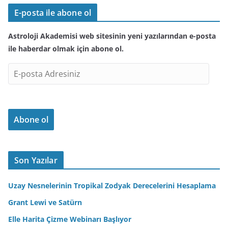
E-posta ile abone ol
Astroloji Akademisi web sitesinin yeni yazılarından e-posta
ile haberdar olmak için abone ol.
E
-
p
o
Abone ol
s
t
a
A
Son Yazılar
d
r
Uzay Nesnelerinin Tropikal Zodyak Derecelerini Hesaplama
e
Grant Lewi ve Satürn
s
Elle Harita Çizme Webinarı Başlıyor
i