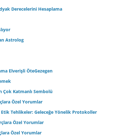
odyak Derecelerini Hesaplama
lıyor
an Astrolog
ama Elverişli ÖteGezegen
semek
’in Çok Katmanlı Sembolü
çlara Özel Yorumlar
 Etik Tehlikeler: Geleceğe Yönelik Protokoller
çlara Özel Yorumlar
çlara Özel Yorumlar