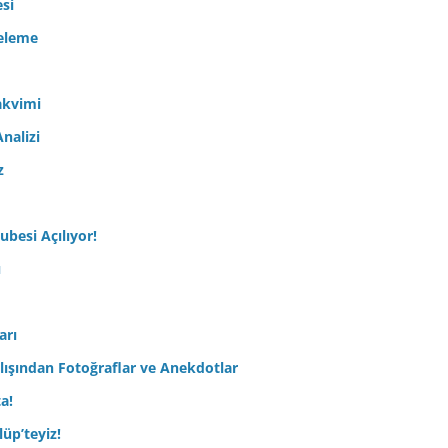
esi
celeme
akvimi
nalizi
z
ubesi Açılıyor!
ı
arı
lışından Fotoğraflar ve Anekdotlar
ta!
üp’teyiz!