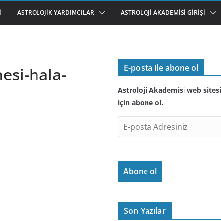
I
ASTROLOJIK YARDIMCILAR
ASTROLOJI AKADEMISI GIRIŞI
E-posta ile abone ol
esi-hala-
Astroloji Akademisi web sitesi
için abone ol.
E
-
p
o
Abone ol
s
t
a
A
Son Yazılar
d