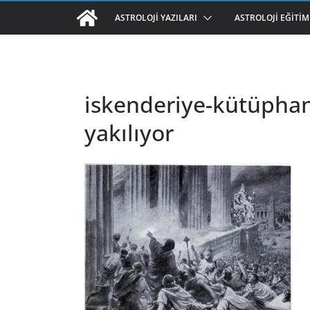
ASTROLOJI YAZILARI
ASTROLOJI EĞITIM
iskenderiye-kütüphan
yakılıyor