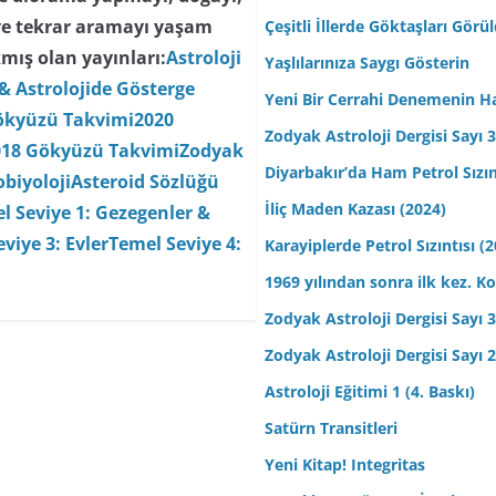
ve tekrar aramayı yaşam
Çeşitli İllerde Göktaşları Görü
mış olan yayınları:
Astroloji
Yaşlılarınıza Saygı Gösterin
& Astrolojide Gösterge
Yeni Bir Cerrahi Denemenin H
ökyüzü Takvimi
2020
Zodyak Astroloji Dergisi Sayı 31
018 Gökyüzü Takvimi
Zodyak
Diyarbakır’da Ham Petrol Sızın
biyoloji
Asteroid Sözlüğü
İliç Maden Kazası (2024)
l Seviye 1: Gezegenler &
viye 3: Evler
Temel Seviye 4:
Karayiplerde Petrol Sızıntısı (
1969 yılından sonra ilk kez.
Zodyak Astroloji Dergisi Sayı 30
Zodyak Astroloji Dergisi Sayı 29
Astroloji Eğitimi 1 (4. Baskı)
Satürn Transitleri
Yeni Kitap! Integritas