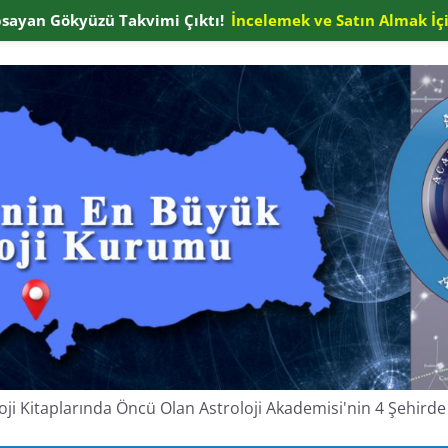
apsayan Gökyüzü Takvimi Çıktı!
İncelemek ve Satın Almak İçi
oloji Kitaplarında Öncü Olan Astroloji Akademisi'nin 4 Şehir