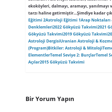
ekoköyleri, dalmayı, aramayı, yanılmayı 
tarzı haline getirmiştir…
Şimdiye kadar çık
Eğitimi 2
Astroloji Eğitimi 1
Arap Noktaları 
Denklemleri
2022 Gökyüzü Takvimi
2021 G
Gökyüzü Takvimi
2019 Gökyüzü Takvimi
2
Astroloji Dergisi
Uranian Astroloji & Kozmo
(Program)
Bitkiler: Astroloji & Mitoloji
Teme
Elementler
Temel Seviye 2: Burçlar
Temel Se
Açılar
2015 Gökyüzü Takvimi
Bir Yorum Yapın