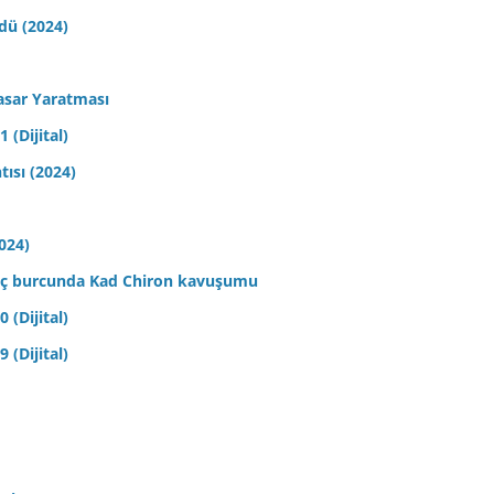
ldü (2024)
asar Yaratması
 (Dijital)
tısı (2024)
2024)
 Koç burcunda Kad Chiron kavuşumu
 (Dijital)
 (Dijital)