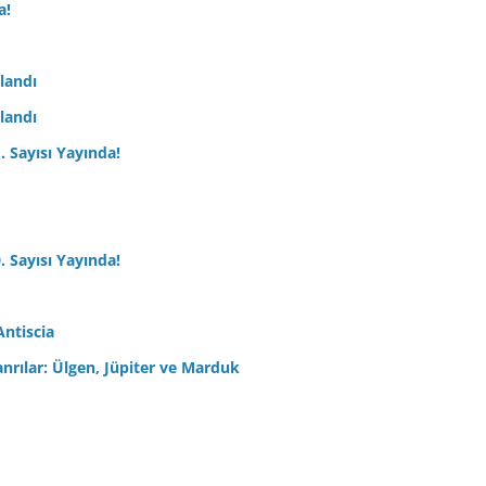
a!
nlandı
nlandı
. Sayısı Yayında!
. Sayısı Yayında!
Antiscia
anrılar: Ülgen, Jüpiter ve Marduk