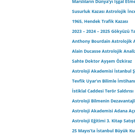
Marslıların Dünya’yı İşgal Etm
Susurluk Kazası Astrolojik İn
1965, Hendek Trafik Kazası
2023 – 2024 – 2025 Gökyüzü T
Anthony Bourdain Astrolojik A
Alain Ducasse Astrolojik Anali
Sahte Doktor Ayşem Özkiraz
Astroloji Akademisi İstanbul Ş
Tevfik Uyar’ın Bilimle İmtihan
İstiklal Caddesi Terör Saldırısı
Astroloji Bilmenin Dezavantajl
Astroloji Akademisi Adana Açı
Astroloji Eğitimi 3. Kitap Satış
25 Mayıs’ta İstanbul Büyük Kul