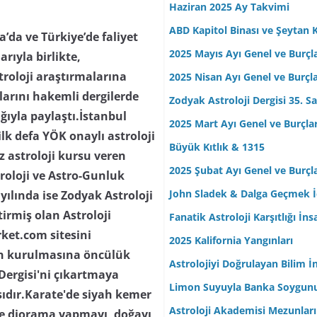
Haziran 2025 Ay Takvimi
ABD Kapitol Binası ve Şeytan K
da ve Türkiye’de faliyet
2025 Mayıs Ayı Genel ve Burçl
arıyla birlikte,
troloji araştırmalarına
2025 Nisan Ayı Genel ve Burçl
ılarını hakemli dergilerde
Zodyak Astroloji Dergisi 35. Sa
lığıyla paylaştı.İstanbul
2025 Mart Ayı Genel ve Burçla
lk defa YÖK onaylı astroloji
Büyük Kıtlık & 1315
z astroloji kursu veren
2025 Şubat Ayı Genel ve Burçl
troloji ve Astro-Gunluk
John Sladek & Dalga Geçmek İç
yılında ise Zodyak Astroloji
tirmiş olan Astroloji
Fanatik Astroloji Karşıtlığı İn
rket.com sitesini
2025 Kalifornia Yangınları
nin kurulmasına öncülük
Astrolojiyi Doğrulayan Bilim İ
 Dergisi'ni çıkartmaya
Limon Suyuyla Banka Soygun
ısıdır.Karate'de siyah kemer
Astroloji Akademisi Mezunları
 ve diorama yapmayı, doğayı,