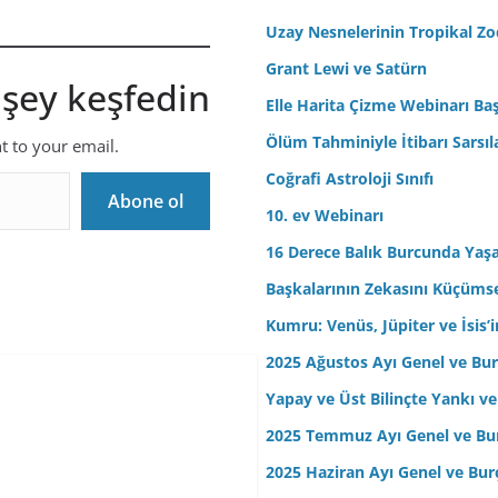
r
Uzay Nesnelerinin Tropikal Z
e
Grant Lewi ve Satürn
s
 şey keşfedin
Elle Harita Çizme Webinarı Baş
i
n
Ölüm Tahminiyle İtibarı Sarsıl
nt to your email.
i
Coğrafi Astroloji Sınıfı
z
Abone ol
10. ev Webinarı
16 Derece Balık Burcunda Yaş
Başkalarının Zekasını Küçüm
Kumru: Venüs, Jüpiter ve İsis
2025 Ağustos Ayı Genel ve Bur
Yapay ve Üst Bilinçte Yankı ve
2025 Temmuz Ayı Genel ve Bur
2025 Haziran Ayı Genel ve Bur