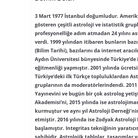
3 Mart 1977 İstanbul doğumludur. Amerika’
gösteren çeşitli astroloji ve istatistik grupl
profesyonelliğe adım atmadan 24 yılını as
verdi. 1999 yılından itibaren bunların baz
(Bilim Tarihi), bazılarını da internet aracı
Aydın Üniversitesi bünyesinde Türkiye’de i
eğitmenliği yapmıştır. 2001 yılında ücretsi
Türkiye’deki ilk Türkçe topluluklardan As
gruplarının da moderatörlerindendi. 2011 
Yayınevini ve bugün bir çok astrolog yetiş
Akademisi’ni, 2015 yılında ise astrolojima
kurmuştur ve aynı yıl Astroloji Derneği'
etmiştir. 2016 yılında ise Zodyak Astroloji
başlamıştır. Integritas tekniğinin yaratıc
sahibidir. Astrolojik tablolar, tasarımlar