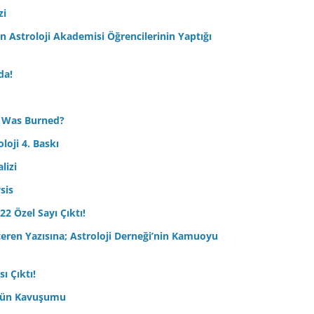
zi
Astroloji Akademisi Öğrencilerinin Yaptığı
da!
 Was Burned?
loji 4. Baskı
lizi
sis
22 Özel Sayı Çıktı!
çeren Yazısına; Astroloji Derneği’nin Kamuoyu
ı Çıktı!
ptün Kavuşumu